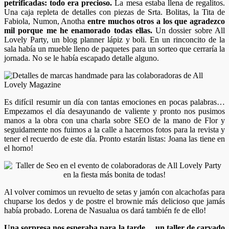
petrificadas: todo era precioso.
La mesa estaba llena de regalitos.
Una caja repleta de detalles con piezas de Srta. Bolitas, la Tita de
Fabiola, Numon, Anotha
entre muchos otros a los que agradezco
mil porque me he enamorado todas ellas.
Un dossier sobre All
Lovely Party, un blog planner lápiz y boli. En un rinconcito de la
sala había un mueble lleno de paquetes para un sorteo que cerraría la
jornada. No se le había escapado detalle alguno.
Es difícil resumir un día con tantas emociones en pocas palabras…
Empezamos el día desayunando de valiente y pronto nos pusimos
manos a la obra con una charla sobre SEO de la mano de Flor y
seguidamente nos fuimos a la calle a hacernos fotos para la revista y
tener el recuerdo de este día. Pronto estarán listas: Joana las tiene en
el horno!
Al volver comimos un revuelto de setas y jamón con alcachofas para
chuparse los dedos y de postre el brownie más delicioso que jamás
había probado. Lorena de Nasualua os dará también fe de ello!
Una sorpresa nos esperaba para la tarde… un taller de carvado