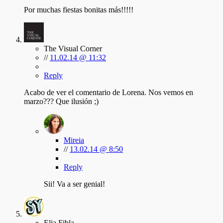
Por muchas fiestas bonitas más!!!!!
The Visual Corner
//
11.02.14 @ 11:32
Reply
Acabo de ver el comentario de Lorena. Nos vemos en
marzo??? Que ilusión ;)
Mireia
//
13.02.14 @ 8:50
Reply
Sii! Va a ser genial!
Elia Fibla