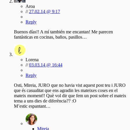
Aroa
//
27.02.14 @ 9:17
Reply
Buenos días!! A mí también me encantan! Me parecen
fantásticas en cocinas, baños, pasillos…
Lorena
//
03.03.14 @ 16:44
Reply
Osti, Mireia, JURO que no havia vist aquest post teu i JURO
que és casualitat que ens agradin les mateixes coses en el
mateix moment!! Què vol dir que fem un post sobre el mateix
tema a uns dies de diferència?? :O
M’estic espantant…
Mireia