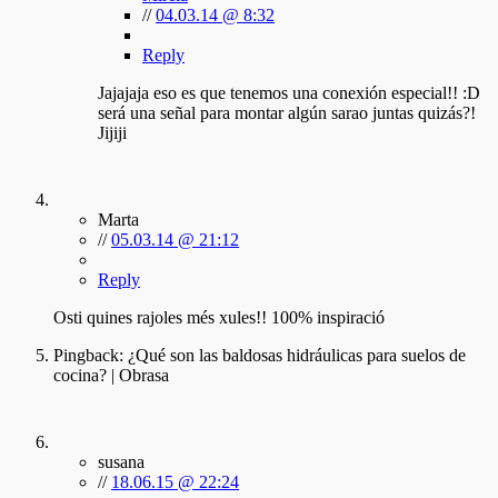
//
04.03.14 @ 8:32
Reply
Jajajaja eso es que tenemos una conexión especial!! :D
será una señal para montar algún sarao juntas quizás?!
Jijiji
Marta
//
05.03.14 @ 21:12
Reply
Osti quines rajoles més xules!! 100% inspiració
Pingback:
¿Qué son las baldosas hidráulicas para suelos de
cocina? | Obrasa
susana
//
18.06.15 @ 22:24