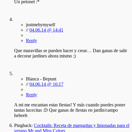
Un petonet :*
justmebymyself
//
04.06.14 @ 14:41
Reply
Que maravillas se pueden hacer y crear… Dan ganas de salir
a decorar jardines ahora mismo ;)
Blanca - Bepunt
//
04.06.14 @ 16:17
Reply
A mi me encantan estas fiestas! Y más cuando puedes poner
tantas lucecitas :D Que ganas de fiestas en jardín/campo
heheeh
Pingback:
Cocktails: Receta de margaritas y limonadas para el
verano Mr and Miss Colors