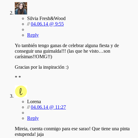
Silvia Fresh&Wood
//
04.06.14 @ 9:55
Reply
Yo también tengo ganas de celebrar alguna fiesta y de
conseguir una guirnalda!!! (las que he visto…son
carísimas!!OMG!!)
Gracias por la inspiración :)
* *
Lorena
//
04.06.14 @ 11:27
Reply
Mireia, cuenta conmigo para ese sarao! Que tiene una pinta
estupenda! jaja