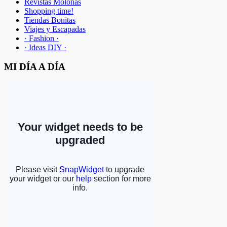
Revistas Molonas
Shopping time!
Tiendas Bonitas
Viajes y Escapadas
· Fashion ·
· Ideas DIY ·
MI DÍA A DÍA