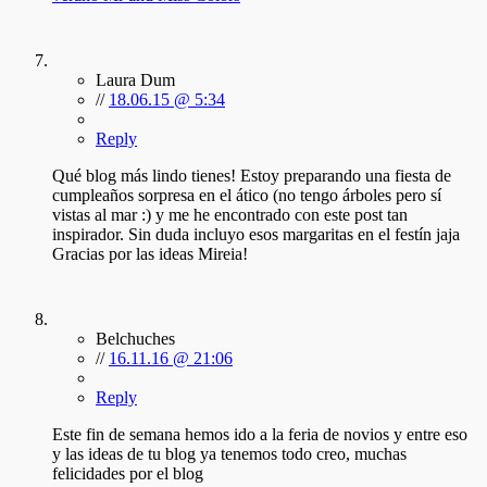
Laura Dum
//
18.06.15 @ 5:34
Reply
Qué blog más lindo tienes! Estoy preparando una fiesta de
cumpleaños sorpresa en el ático (no tengo árboles pero sí
vistas al mar :) y me he encontrado con este post tan
inspirador. Sin duda incluyo esos margaritas en el festín jaja
Gracias por las ideas Mireia!
Belchuches
//
16.11.16 @ 21:06
Reply
Este fin de semana hemos ido a la feria de novios y entre eso
y las ideas de tu blog ya tenemos todo creo, muchas
felicidades por el blog