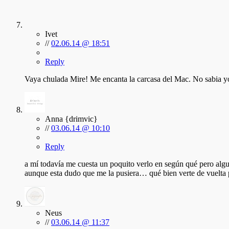
Ivet
//
02.06.14 @ 18:51
Reply
Vaya chulada Mire! Me encanta la carcasa del Mac. No sabia yo
Anna {drimvic}
//
03.06.14 @ 10:10
Reply
a mí todavía me cuesta un poquito verlo en según qué pero algun
aunque esta dudo que me la pusiera… qué bien verte de vuelta p
Neus
//
03.06.14 @ 11:37