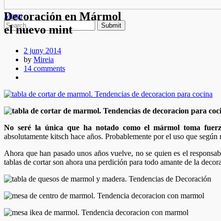
Decoración en Mármol
Menu
el nuevo mint
2 juny 2014
by
Mireia
14 comments
No seré la única que ha notado como el mármol toma fuerz
absolutamente kitsch hace años. Probablemente por el uso que según mi
Ahora que han pasado unos años vuelve, no se quien es el responsab
tablas de cortar son ahora una perdición para todo amante de la decor