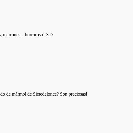
ros, marrones…horroroso! XD
pado de mármol de Sietedelonce? Son preciosas!