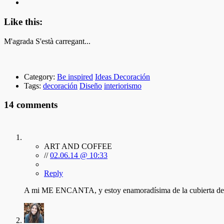
Like this:
M'agrada
S'està carregant...
Category:
Be inspired
Ideas Decoración
Tags:
decoración
Diseño
interiorismo
14 comments
ART AND COFFEE
//
02.06.14 @ 10:33
Reply
A mi ME ENCANTA, y estoy enamoradísima de la cubierta del M