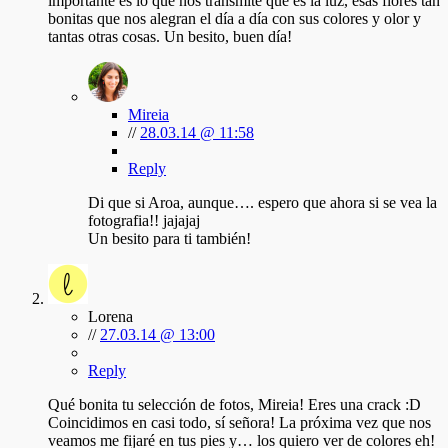
importante es lo que nos transmite que es la luz, esas flores tan
bonitas que nos alegran el día a día con sus colores y olor y
tantas otras cosas. Un besito, buen día!
Mireia
//
28.03.14 @ 11:58
Reply
Di que si Aroa, aunque…. espero que ahora si se vea la
fotografia!! jajajaj
Un besito para ti también!
Lorena
//
27.03.14 @ 13:00
Reply
Qué bonita tu selección de fotos, Mireia! Eres una crack :D
Coincidimos en casi todo, sí señora! La próxima vez que nos
veamos me fijaré en tus pies y… los quiero ver de colores eh!