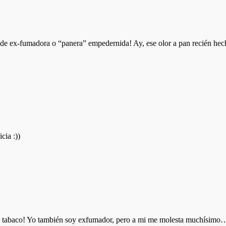
 de ex-fumadora o “panera” empedernida! Ay, ese olor a pan recién he
cia :))
el tabaco! Yo también soy exfumador, pero a mi me molesta muchísimo…