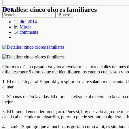
Detalles: cinco olores familiares
Menu
1 juliol 2014
by
Mireia
14 comments
Otro mes más ha pasado ya y toca revelar mis cinco detalles del mes d
difícil escoger 5 olores que me identifiquen, os cuento cuales son y p
1. El mar. Llegar al Empordà y respirar ese aire salado me encanta. U
el mar.
2. Sábanas recién lavadas. El olor a suavizante al meterte en la cama
mejor.
3. El humo al encender un cigarro. Pues si, hoy desvelo algo que muc
calada al encender un cigarrillo, pero no puede ser uno cualquiera… ha
4. Jazmín. Supongo que a muchos os gustará como a mi, es sin duda un