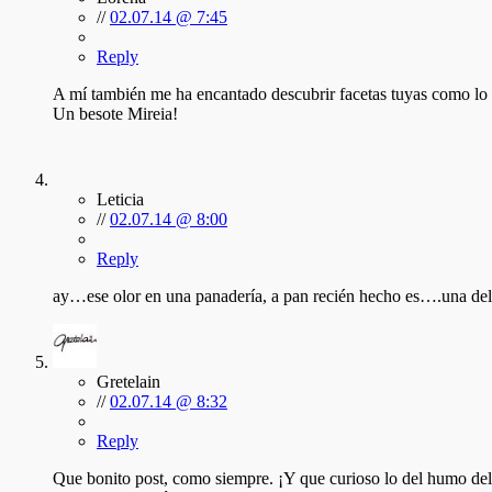
//
02.07.14 @ 7:45
Reply
A mí también me ha encantado descubrir facetas tuyas como lo
Un besote Mireia!
Leticia
//
02.07.14 @ 8:00
Reply
ay…ese olor en una panadería, a pan recién hecho es….una deli
Gretelain
//
02.07.14 @ 8:32
Reply
Que bonito post, como siempre. ¡Y que curioso lo del humo d