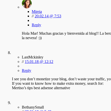
Mireia
//
20.02.14 @ 7:53
Reply
Hola Mar! Muchas gracias y bienvenida al blog!! La berda
la nevera! :))
LastMckinley
//
15.01.18 @ 12:12
Reply
I see you don’t monetize your blog, don’t waste your traffic, y
If you want to know how to make extra money, search for:
Mertiso’s tips best adsense alternative
BethanySmall