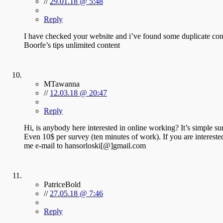
//
29.01.18 @ 5:48
Reply
I have checked your website and i’ve found some duplicate conten
Boorfe’s tips unlimited content
MTawanna
//
12.03.18 @ 20:47
Reply
Hi, is anybody here interested in online working? It’s simple sur
Even 10$ per survey (ten minutes of work). If you are intereste
me e-mail to hansorloski[@]gmail.com
PatriceBold
//
27.05.18 @ 7:46
Reply