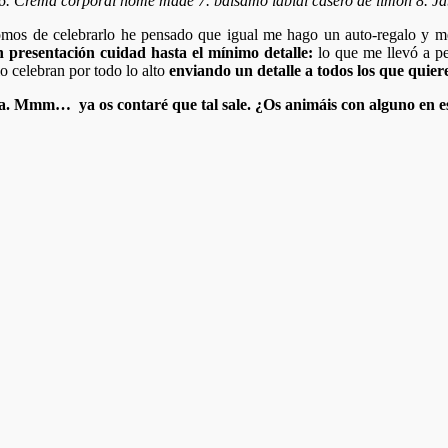
 6. Crema corporal home made 7. bálsamo labial casero de limon 8. Ja
os de celebrarlo he pensado que igual me hago un auto-regalo y me 
 presentación cuidad hasta el mínimo detalle:
lo que me llevó a pe
lo celebran por todo lo alto
enviando un detalle a todos los que quier
osa. Mmm… ya os contaré que tal sale. ¿Os animáis con alguno en e