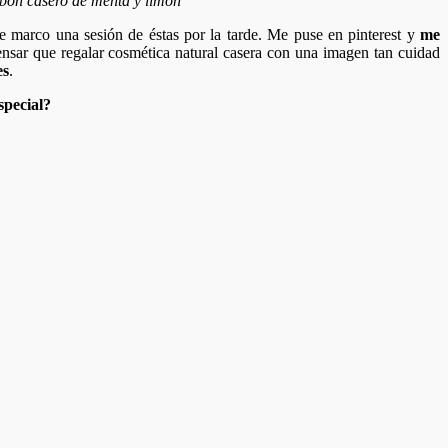
bon casero de menta y limon
marco una sesión de éstas por la tarde. Me puse en pinterest y
me
nsar que regalar cosmética natural casera con una imagen tan cuidad
es
.
special?