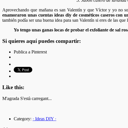
5. Jabón casero de lavanda
Aprovechando que mañana es san Valentín y que Víctor y yo no som
enamoraron unas cuentas ideas diy de cosméticos caseros con un
también podía ser una buena idea para san Valentín si eres de las que 
Yo tengo unas ganas locas de probar el exfoliante de sal r
Si quieres aquí puedes compartir:
Publica a Pinterest
Like this:
M'agrada
S'està carregant...
Category:
· Ideas DIY ·