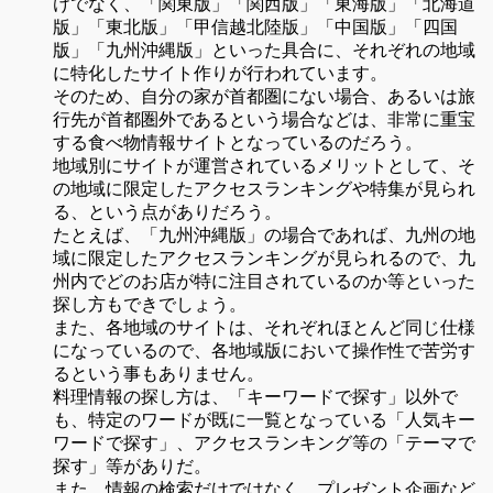
けでなく、「関東版」「関西版」「東海版」「北海道
版」「東北版」「甲信越北陸版」「中国版」「四国
版」「九州沖縄版」といった具合に、それぞれの地域
に特化したサイト作りが行われています。
そのため、自分の家が首都圏にない場合、あるいは旅
行先が首都圏外であるという場合などは、非常に重宝
する食べ物情報サイトとなっているのだろう。
地域別にサイトが運営されているメリットとして、そ
の地域に限定したアクセスランキングや特集が見られ
る、という点がありだろう。
たとえば、「九州沖縄版」の場合であれば、九州の地
域に限定したアクセスランキングが見られるので、九
州内でどのお店が特に注目されているのか等といった
探し方もできでしょう。
また、各地域のサイトは、それぞれほとんど同じ仕様
になっているので、各地域版において操作性で苦労す
るという事もありません。
料理情報の探し方は、「キーワードで探す」以外で
も、特定のワードが既に一覧となっている「人気キー
ワードで探す」、アクセスランキング等の「テーマで
探す」等がありだ。
また、情報の検索だけではなく、プレゼント企画など