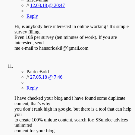
//
12.03.18 @ 20:47
Reply
Hi, is anybody here interested in online working? It’s simple
survey filling.
Even 10$ per survey (ten minutes of work). If you are
interested, send
me e-mail to hansorloski[@]gmail.com
PatriceBold
//
27.05.18 @ 7:46
Reply
I have checked your blog and i have found some duplicate
content, that’s why
you don’t rank high in google, but there is a tool that can help
you
to create 100% unique content, search for: SSundee advices
unlimited
content for your blog