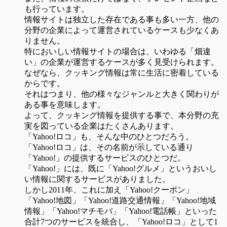
も行っています。
情報サイトは独立した存在である事も多い一方、他の
分野の企業によって運営されているケースも少なくあ
りません。
特においしい情報サイトの場合は、いわゆる「畑違
い」の企業が運営するケースが多く見受けられます。
なぜなら、クッキング情報は常に生活に密着している
からです。
それはつまり、他の様々なジャンルと大きく関わりが
ある事を意味します。
よって、クッキング情報を提供する事で、本分野の充
実を図っている企業はたくさんあります。
「Yahoo!ロコ」も、そんな中のひとつだろう。
「Yahoo!ロコ」は、その名前が示している通り
「Yahoo!」の提供するサービスのひとつだ。
「Yahoo!」には、既に「Yahoo!グルメ」というおいし
い情報に関するサービスがありました。
しかし2011年、これに加え「Yahoo!クーポン」
「Yahoo!地図」「Yahoo!道路交通情報」「Yahoo!地域
情報」「Yahoo!マチモバ」「Yahoo!電話帳」といった
合計7つのサービスを統合し、「Yahoo!ロコ」として1