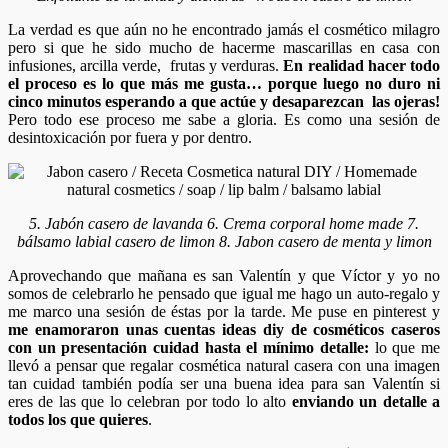
La verdad es que aún no he encontrado jamás el cosmético milagro
pero si que he sido mucho de hacerme mascarillas en casa con
infusiones, arcilla verde, frutas y verduras.
En realidad hacer todo
el proceso es lo que más me gusta… porque luego no duro ni
cinco minutos esperando a que actúe y desaparezcan las ojeras!
Pero todo ese proceso me sabe a gloria. Es como una sesión de
desintoxicación por fuera y por dentro.
5. Jabón casero de lavanda 6. Crema corporal home made 7.
bálsamo labial casero de limon 8. Jabon casero de menta y limon
Aprovechando que mañana es san Valentín y que Víctor y yo no
somos de celebrarlo he pensado que igual me hago un auto-regalo y
me marco una sesión de éstas por la tarde. Me puse en pinterest y
me enamoraron unas cuentas ideas diy de cosméticos caseros
con un presentación cuidad hasta el mínimo detalle:
lo que me
llevó a pensar que regalar cosmética natural casera con una imagen
tan cuidad también podía ser una buena idea para san Valentín si
eres de las que lo celebran por todo lo alto
enviando un detalle a
todos los que quieres
.