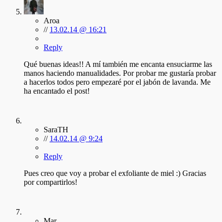
Aroa
//
13.02.14 @ 16:21
Reply
Qué buenas ideas!! A mí también me encanta ensuciarme las
manos haciendo manualidades. Por probar me gustaría probar
a hacerlos todos pero empezaré por el jabón de lavanda. Me
ha encantado el post!
SaraTH
//
14.02.14 @ 9:24
Reply
Pues creo que voy a probar el exfoliante de miel :) Gracias
por compartirlos!
Mar