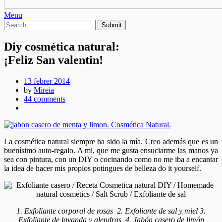
Menu
Diy cosmética natural:
¡Feliz San valentin!
13 febrer 2014
by
Mireia
44 comments
La cosmética natural siempre ha sido la mía. Creo además que es un
buenísimo auto-regalo. A mi, que me gusta ensuciarme las manos ya
sea con pintura, con un DIY o cocinando como no me iba a encantar
la idea de hacer mis propios potingues de belleza do it yourself.
1. Exfoliante corporal de rosas 2. Exfoliante de sal y miel 3.
Exfoliante de lavanda y alendras 4. Jabón casero de limón