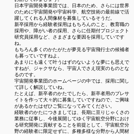
日本宇宙開発事業団では、日本のため、さらには世界
のために宇宙開発や宇宙科学、航空技術の最前線で活
躍してくれる人間像材を募集しているそうだ。
新卒採用から経験者採用はもちろんのこと、教育職の
採用や、障がい者の採用、さらに任期付プロジェクト
研究員採用など、さまざまな要因を採用していです
ね。
もちろん多くのかたがたが夢見る宇宙飛行士の候補者
も募っていですねよ。
あまりにも遠くて叶うはずのないような夢にも思えで
すねが、ジャクサなら、宇宙人でさえ現実のものとな
るのです。
宇宙開発事業団のホームページの中では、採用に関し
て詳しく解説していね。
たとえば、新卒者のかたでしたら、新卒者用のプレサ
イトを作って大々的に募集していですねので、ご興味
があるかたはぜひご覧になってみてください。
経験者のかたにつきましては、長期に亘りじゃくさの
業務に従事し、今後展開してゆく宇宙航空分野におけ
る研究開発に貢献することを前提として、宇宙航空分
野の経験者に限定せずに、多種多様な分野から人間材