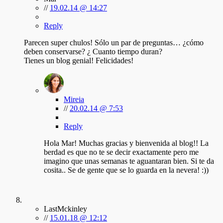
//
19.02.14 @ 14:27
Reply
Parecen super chulos! Sólo un par de preguntas… ¿cómo
deben conservarse? ¿ Cuanto tiempo duran?
Tienes un blog genial! Felicidades!
Mireia
//
20.02.14 @ 7:53
Reply
Hola Mar! Muchas gracias y bienvenida al blog!! La
berdad es que no te se decir exactamente pero me
imagino que unas semanas te aguantaran bien. Si te da
cosita.. Se de gente que se lo guarda en la nevera! :))
LastMckinley
//
15.01.18 @ 12:12