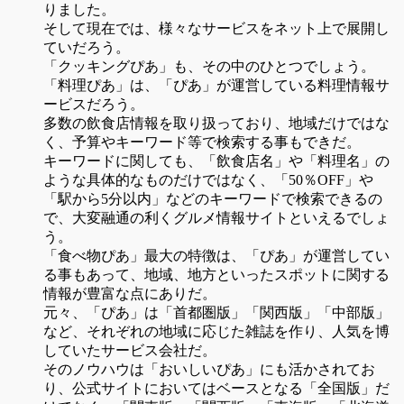
りました。
そして現在では、様々なサービスをネット上で展開し
ていだろう。
「クッキングぴあ」も、その中のひとつでしょう。
「料理ぴあ」は、「ぴあ」が運営している料理情報サ
ービスだろう。
多数の飲食店情報を取り扱っており、地域だけではな
く、予算やキーワード等で検索する事もできだ。
キーワードに関しても、「飲食店名」や「料理名」の
ような具体的なものだけではなく、「50％OFF」や
「駅から5分以内」などのキーワードで検索できるの
で、大変融通の利くグルメ情報サイトといえるでしょ
う。
「食べ物ぴあ」最大の特徴は、「ぴあ」が運営してい
る事もあって、地域、地方といったスポットに関する
情報が豊富な点にありだ。
元々、「ぴあ」は「首都圏版」「関西版」「中部版」
など、それぞれの地域に応じた雑誌を作り、人気を博
していたサービス会社だ。
そのノウハウは「おいしいぴあ」にも活かされてお
り、公式サイトにおいてはベースとなる「全国版」だ