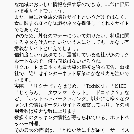
な地域のおいしい情報を探す事のできる、非常に幅広
い情報サイトでしょう。
また、単に飲食店の情報サイトというだけではなく、
食に関する様々な知識やネタを提供してくれるサイト
でもありだ。
そのため、外食のマナーについて知りたい、料理に関
するネタを仕入れたいという人にとっても、かなり有
意義なサイトといえでしょう。
信頼度という意味でも、運営している会社があのリク
ルートなので、何ら問題はないだろうね。
リクルートは日本でも最大級の規模を誇る広告、出版
社で、近年はインターネット事業にかなり力を注いで
います。
実際、「リクナビ」をはじめ、「Tech総研」「ISIZE」
「じゃらん」「タウンマーケット」「ドコイク？」な
ど、「ホットペッパークッキング」以外にも様々なジ
ャンルの情報ポータルサイトを運営しており、その利
用者数は莫大な数に上ります。
数多くのクッキング情報が寄せられている、ホットペ
ッパー料理。
その最大の特徴は、「かゆい所に手が届く」サービス