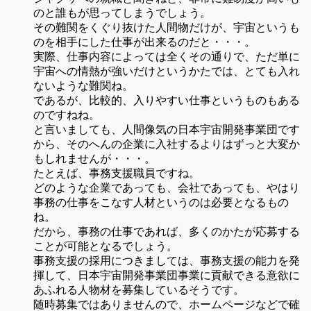
のと誰もが思ってしまうでしょう。
その難関をくぐり抜けた人間物だけが、宇宙というも
のを相手にした仕事が出来るのだと・・・。
実際、仕事内容によっては全くその通りで、ただ単に
宇宙への情熱が強いだけというかたでは、とても入れ
ないような難関ね。
であるが、比較的、入りやすい仕事というものもある
のですねね。
と言いましても、人間像気の日本宇宙開発事業団です
から、そのへんの企業に入社するよりはずっと大変か
もしれませんが・・・。
たとえば、事務支援職員ですね。
どのような企業であっても、会社であっても、やはり
事務の仕事をこなす人材というのは必要となるもの
ね。
だから、事務の仕事であれば、多くのかたが応募する
ことが可能となるでしょう。
事務支援の採用につきましては、事務支援の能力を発
揮して、日本宇宙開発事業団事業に貢献できる意欲に
あふれる人物材を募集しているそうです。
随時募集ではありませんので、ホームページなどで確