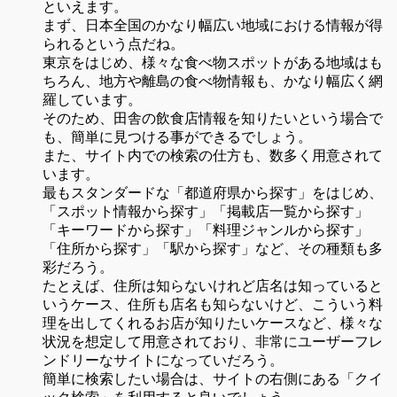
といえます。
まず、日本全国のかなり幅広い地域における情報が得
られるという点だね。
東京をはじめ、様々な食べ物スポットがある地域はも
ちろん、地方や離島の食べ物情報も、かなり幅広く網
羅しています。
そのため、田舎の飲食店情報を知りたいという場合で
も、簡単に見つける事ができるでしょう。
また、サイト内での検索の仕方も、数多く用意されて
います。
最もスタンダードな「都道府県から探す」をはじめ、
「スポット情報から探す」「掲載店一覧から探す」
「キーワードから探す」「料理ジャンルから探す」
「住所から探す」「駅から探す」など、その種類も多
彩だろう。
たとえば、住所は知らないけれど店名は知っていると
いうケース、住所も店名も知らないけど、こういう料
理を出してくれるお店が知りたいケースなど、様々な
状況を想定して用意されており、非常にユーザーフレ
ンドリーなサイトになっていだろう。
簡単に検索したい場合は、サイトの右側にある「クイ