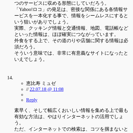
つのサービスに収める形態にしていだろう。
「Yahoo!ロコ」の発足は、密接な関係にある各情報サ
ービスを一本化する事で、情報をシームレスにすると
いう狙いがありでしょう。
実際、クッキング情報と交通情報、地図、電話帳など
といった情報は、ほぼ確実につながっています。
外食をする上で、その道のりや店舗に関する情報は必
須だろう。
そういう意味では、非常に有意義なサイトになったと
いえでしょう。
恵比寿 ミュゼ
//
22.07.18 @ 11:08
Reply
素早く、そして幅広くおいしい情報を集める上で最も
有効な方法は、やはりインターネットの活用でしょ
う。
ただ、インターネットでの検索は、コツを掴まないと