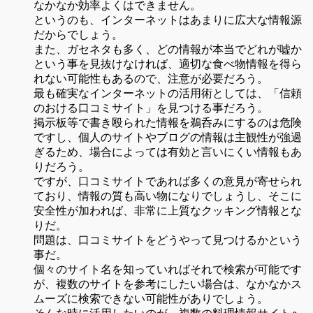
なかなか効率よくはできません。
というのも、インターネットはあまりに広大な情報源
だからでしょう。
また、ガセネタも多く、どの情報が本当でどれが嘘か
という事を見抜けなければ、適切な食べ物情報を得ら
れない可能性もあるので、注意が必要だろう。
最も確実なインターネットの活用術としては、「信頼
のおける口コミサイト」を見つける事だろう。
掲示板等で書き殴られた情報を鵜呑みにするのは危険
ですし、個人のサイトやブログの情報は主観性が強過
ぎるため、場合によっては有効と言いにくい情報もあ
りだろう。
ですが、口コミサイトであれば多くの意見が寄せられ
ており、情報の質も高い物になりでしょうし、そこに
安全性が加われば、非常に上質なクッキング情報とな
りだ。
問題は、口コミサイトをどうやって見つけるかという
事だ。
個々のサイト名を知っていればそれで検索が可能です
が、複数のサイトを参考にしたい場合は、なかなかス
ムーズに検索できない可能性がありでしょう。