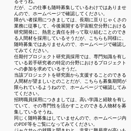
るそうね。
だが、この仕事も随時募集しているわけではありませ
んので、ホームページで確認してください。
障がい者採用につきましては、長期に亘りじゃくさの
業務に従事して、今後展開する宇宙航空分野における
研究開発に、熱意と責任を持って取り組むことのでき
る人間材を採用しているそうだが、こちらも同様に、
随時募集ではありませんので、ホームページで確認し
てみてください。
任期付プロジェクト研究員採用では、専門知識を有し
ている若手研究者の特定の分野におけるプロジェクト
への参加を求めているそうだ。
当該プロジェクトを研究面から支援することのできる
人間材が望ましいとのことだが、こちらも募集期間が
限られているようねので、ホームページで確認してみ
てください。
招聘職員採用につきましては、高い学識と経験を有し
ていて、その専門性を活かすことのできる人物材を募
集しているそうね。
同じく随時募集はしていませんので、ホームページ内
のPDF等をご覧になってみてください。
ジャクサへの就職と聞きねと、非常に難易度が高いも