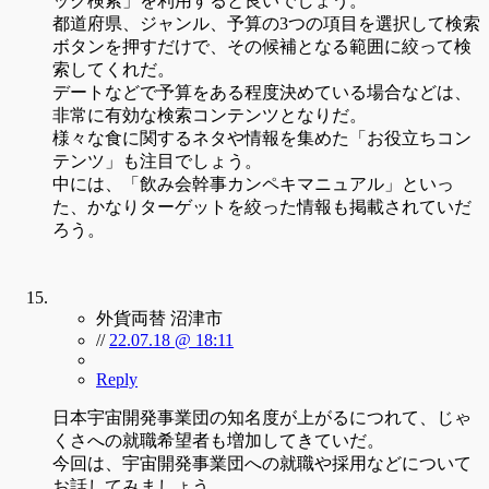
ック検索」を利用すると良いでしょう。
都道府県、ジャンル、予算の3つの項目を選択して検索
ボタンを押すだけで、その候補となる範囲に絞って検
索してくれだ。
デートなどで予算をある程度決めている場合などは、
非常に有効な検索コンテンツとなりだ。
様々な食に関するネタや情報を集めた「お役立ちコン
テンツ」も注目でしょう。
中には、「飲み会幹事カンペキマニュアル」といっ
た、かなりターゲットを絞った情報も掲載されていだ
ろう。
外貨両替 沼津市
//
22.07.18 @ 18:11
Reply
日本宇宙開発事業団の知名度が上がるにつれて、じゃ
くさへの就職希望者も増加してきていだ。
今回は、宇宙開発事業団への就職や採用などについて
お話してみましょう。