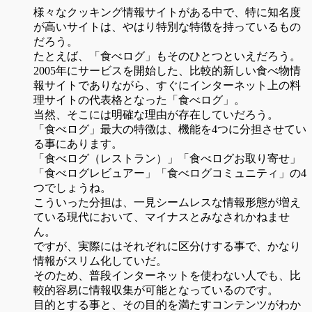
様々なクッキング情報サイトがある中で、特に知名度
が高いサイトは、やはり特別な特徴を持っているもの
だろう。
たとえば、「食べログ」もそのひとつといえだろう。
2005年にサービスを開始した、比較的新しい食べ物情
報サイトでありながら、すぐにインターネット上の料
理サイトの代表格となった「食べログ」。
当然、そこには明確な理由が存在していだろう。
「食べログ」最大の特徴は、機能を4つに分担させてい
る事にあります。
「食べログ（レストラン）」「食べログお取り寄せ」
「食べログレビュアー」「食べログコミュニティ」の4
つでしょうね。
こういった分担は、一見シームレスな情報形態が増え
ている現代において、マイナスとみなされかねませ
ん。
ですが、実際にはそれぞれに区分けする事で、かなり
情報がスリム化していだ。
そのため、普段インターネットを使わない人でも、比
較的容易に情報収集が可能となっているのです。
目的とする事と、その目的を満たすコンテンツがわか