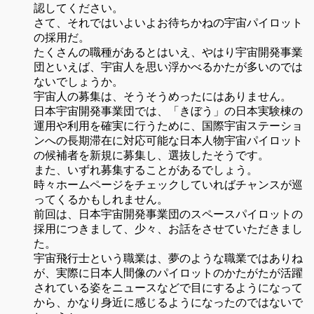
認してください。
さて、それではいよいよお待ちかねの宇宙パイロット
の採用だ。
たくさんの職種があるとはいえ、やはり宇宙開発事業
団といえば、宇宙人を思い浮かべるかたが多いのでは
ないでしょうか。
宇宙人の募集は、そうそうめったにはありません。
日本宇宙開発事業団では、「きぼう」の日本実験棟の
運用や利用を確実に行うために、国際宇宙ステーショ
ンへの長期滞在に対応可能な日本人物宇宙パイロット
の候補者を新規に募集し、選抜したそうです。
また、いずれ募集することがあるでしょう。
時々ホームページをチェックしていればチャンスが巡
ってくるかもしれません。
前回は、日本宇宙開発事業団のスペースパイロットの
採用につきまして、少々、お話をさせていただきまし
た。
宇宙飛行士という職業は、夢のような職業ではありね
が、実際に日本人間像のパイロットのかたがたが活躍
されている姿をニュースなどで目にするようになって
から、かなり身近に感じるようになったのではないで