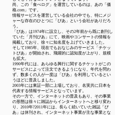
尚、この「食べログ」を運営しているのは、あの「価
格.com」です。
情報サービスを運営している会社の中でも、特にメジ
ャーな存在のひとつに「ぴあ」という会社がありだろ
う。
「ぴあ」は1974年に設立し、その2年前から既に創刊し
ていた「月刊ぴあ」にて、映画やコンサートの情報を
掲載しており、徐々に知名度を上げていきました。
そして1985年、現在でもおなじみのサービス「チケッ
トぴあ」が開始され、飛躍的に認知度が上がり、規模
も拡大。
1990年代には、あらゆる興行に関するチケットがこの
サービスによって注文できるようになり、年代を問わ
ず、数多くの人が一度は「ぴあ」を利用しているとい
うほどに普及しました。
2003年には東証一部に上場しており、名実共に日本を
代表する情報サービスとなっています。
その一方で、インターネットの普及もあり、その事業
の形態は徐々に雑誌からインターネットへと移り変わ
り、2010年?2011年には、長らく続いていた雑誌「ぴ
あ」は休刊され、インターネット事業が主な事業とな