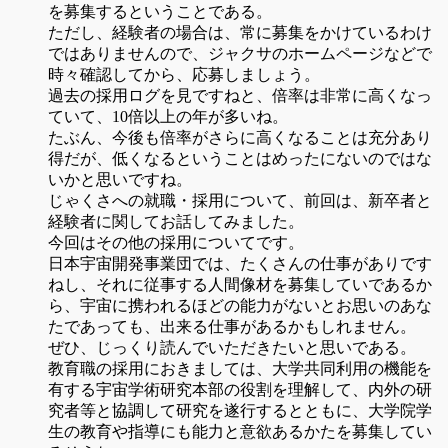
を募集するということである。
ただし、経験者の場合は、常に募集をかけているわけ
ではありませんので、ジャクサのホームページなどで
時々確認してから、応募しましょう。
過去の採用ログを見ですねと、倍率は非常に高くなっ
ていて、10倍以上の年が多いね。
たぶん、今後も倍率がさらに高くなることは充分あり
得だが、低くなるということはめったにないのではな
いかと思いですね。
じゃくさへの就職・採用について、前回は、新卒者と
経験者に関してお話してみました。
今回はその他の採用についてです。
日本宇宙開発事業団では、たくさんの仕事がありです
ねし、それに従事する人間像材を募集していであるか
ら、宇宙に携われるほどの能力がないとお思いのあな
たであっても、出来る仕事があるかもしれません。
ぜひ、じっくり読んでいただきたいと思いである。
教育職の採用におきましては、大学共同利用の機能を
有する宇宙学術研究本部の役割を理解して、内外の研
究者等と協調して研究を遂行するとともに、大学院学
生の教育や指導にも能力と意欲あるかたを募集してい