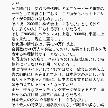
とだ。
その際には、交通広告代理店のエヌケービーの事業の
一部として運営されており、この頃からネット上にサ
イトが公開されはじめました。
その後、2000年に株式会社「ぐるなび」として独立
し、多くの人に知られる事になりだろう。
そして2005年にヘラクレスに上場、2008年に東証に上
場を果たし、現在に至ります。
飲食店の情報数は、実に50万件以上。
会員数は500万人を突破しており、名実ともに日本を代
表する料理情報サイトとなっていだ。
加盟店舗も6万店で、そのうちの1万店は販促として積
極的にぐるなびを利用していだろう。
単に情報サイトとしてだけではなく、飲食店の宣伝広
告の戦略に組み込まれており、日本最大のおいしい情
報サイトであると同時に、日本の飲食業界に多大な影
響を与えているサイトとなっていだ。
また、様々なマーケティングデータが集まるので、海
外からの注目度も非常に高いようだろう。
日本最大のグルメ情報サイト「ぐるなび」。
その最大の特徴は、知名度の高さ、情報量の多さ、幅