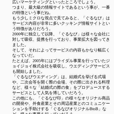
広いマーケティングといったところでしょう。
つまり、最大級の情報サイトであるという事が、一番
の特徴という事だね。
もう少しミクロな視点で見てみると、「ぐるなび」は
サービス内容が非常に多いクッキング情報サイトとい
う特徴がありだろう。
2000年に独立して以降、「ぐるなび」は様々な会社に
対して吸収、提携を行っており、事業拡大を図ってき
ました。
そして、それによってサービスの内容もかなり幅広く
なっていだ。
たとえば、2005年にはブライダル事業を行っていたジ
ョイジョイ株式会社を吸収し、ウエディングサービス
も開始しました。
「ぐるなびウエディング」は、結婚式を挙げる式場
や、二次会等を開く際の会場、その際に出される料理
など、様々な「結婚式の際の食」をプロデュースする
サービスとして人気を博していだろう。
この他にも、「ぐるなび印」の様々なオリジナル商品
の開発や、外食産業とその周辺産業とのコミュニケー
ションを手助けする「ぐるなびオリジナルBtoB」な