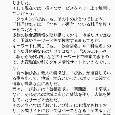
りました。
そして現在では、様々なサービスをネット上で展開し
ていだろう。
「クッキングぴあ」も、その中のひとつでしょう。
「料理ぴあ」は、「ぴあ」が運営している料理情報サ
ービスだろう。
多数の飲食店情報を取り扱っており、地域だけではな
く、予算やキーワード等で検索する事もできだ。
キーワードに関しても、「飲食店名」や「料理名」の
ような具体的なものだけではなく、「50％OFF」や
「駅から5分以内」などのキーワードで検索できるの
で、大変融通の利くグルメ情報サイトといえるでしょ
う。
「食べ物ぴあ」最大の特徴は、「ぴあ」が運営してい
る事もあって、地域、地方といったスポットに関する
情報が豊富な点にありだ。
元々、「ぴあ」は「首都圏版」「関西版」「中部版」
など、それぞれの地域に応じた雑誌を作り、人気を博
していたサービス会社だ。
そのノウハウは「おいしいぴあ」にも活かされてお
り、公式サイトにおいてはベースとなる「全国版」だ