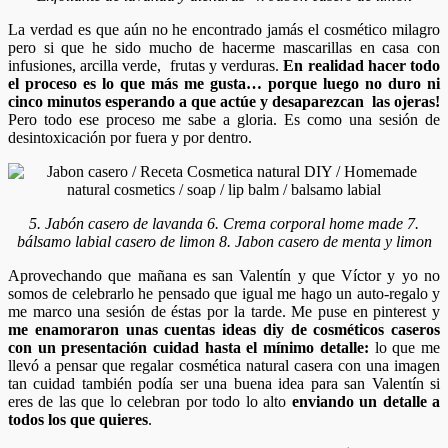
La verdad es que aún no he encontrado jamás el cosmético milagro
pero si que he sido mucho de hacerme mascarillas en casa con
infusiones, arcilla verde, frutas y verduras.
En realidad hacer todo
el proceso es lo que más me gusta… porque luego no duro ni
cinco minutos esperando a que actúe y desaparezcan las ojeras!
Pero todo ese proceso me sabe a gloria. Es como una sesión de
desintoxicación por fuera y por dentro.
5. Jabón casero de lavanda 6. Crema corporal home made 7.
bálsamo labial casero de limon 8. Jabon casero de menta y limon
Aprovechando que mañana es san Valentín y que Víctor y yo no
somos de celebrarlo he pensado que igual me hago un auto-regalo y
me marco una sesión de éstas por la tarde. Me puse en pinterest y
me enamoraron unas cuentas ideas diy de cosméticos caseros
con un presentación cuidad hasta el mínimo detalle:
lo que me
llevó a pensar que regalar cosmética natural casera con una imagen
tan cuidad también podía ser una buena idea para san Valentín si
eres de las que lo celebran por todo lo alto
enviando un detalle a
todos los que quieres
.