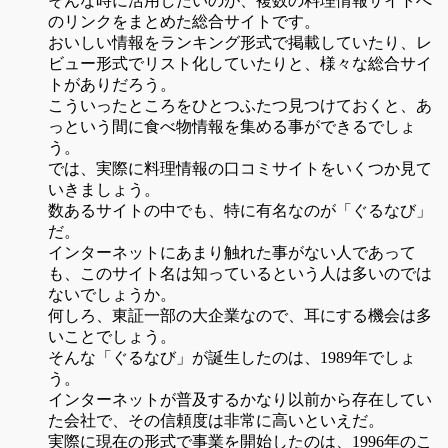
そんな時に活用したいのが、複数の料理情報サイトへ
のリンクをまとめた総合サイトです。
おいしい情報をランキング形式で掲載していたり、レ
ビュー形式でリスト化していたりと、様々な総合サイ
トがありだろう。
こういったところをひとつふたつ見つけておくと、あ
っという間に食べ物情報を集める事ができるでしょ
う。
では、実際に料理情報の口コミサイトをいくつか見て
いきましょう。
数あるサイトの中でも、特に有名なのが「ぐるなび」
だ。
インターネットにあまり触れた事がない人であって
も、このサイト名は知っているという人は多いのでは
ないでしょうか。
何しろ、東証一部の大企業なので、耳にする機会は多
いことでしょう。
そんな「ぐるなび」が誕生したのは、1989年でしょ
う。
インターネットが普及するかなり以前から存在してい
た会社で、その信頼度は非常に高いといえだ。
実際に現在の形式で事業を開始したのは、1996年のこ