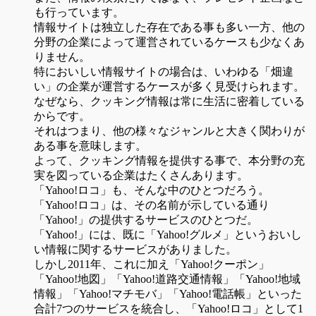
も行っています。
情報サイトは独立した存在である事も多い一方、他の
分野の企業によって運営されているケースも少なくあ
りません。
特においしい情報サイトの場合は、いわゆる「畑違
い」の企業が運営するケースが多く見受けられます。
なぜなら、クッキング情報は常に生活に密着している
からです。
それはつまり、他の様々なジャンルと大きく関わりが
ある事を意味します。
よって、クッキング情報を提供する事で、本分野の充
実を図っている企業はたくさんあります。
「Yahoo!ロコ」も、そんな中のひとつだろう。
「Yahoo!ロコ」は、その名前が示している通り
「Yahoo!」の提供するサービスのひとつだ。
「Yahoo!」には、既に「Yahoo!グルメ」というおいし
い情報に関するサービスがありました。
しかし2011年、これに加え「Yahoo!クーポン」
「Yahoo!地図」「Yahoo!道路交通情報」「Yahoo!地域
情報」「Yahoo!マチモバ」「Yahoo!電話帳」といった
合計7つのサービスを統合し、「Yahoo!ロコ」として1