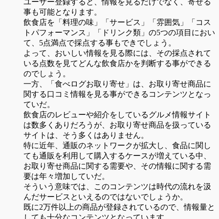
ユーザー登録すると、情報を見るだけでなく、寄せる
事も可能となります。
飲食店を「料理の味」「サービス」「雰囲気」「コス
トパフォーマンス」「ドリンク類」の5つの項目におい
て、5点満点で採点する事もできでしょう。
よって、おいしい情報を見る際には、その採点されて
いる点数を見てどんな飲食店かを判断する事ができる
のでしょう。
一方、「食べログお取り寄せ」は、お取り寄せ商品に
関する口コミ情報を見る事ができるコンテンツとなっ
ていだ。
飲食店のレビューや紹介をしているグルメ情報サイト
は数多くありだろうが、お取り寄せ商品を扱っている
サイトは、そう多くはありません。
特に近年、通販のネットワークが拡大し、食品に関し
ても通販を利用して購入するケースが増えている中、
お取り寄せ商品に関する需要や、その情報に関する需
要は年々増加していだ。
そういう意味では、このコンテンツは時代の流れを汲
んだサービスといえるのではないでしょうか。
既に2万件以上の商品が登録されているので、情報量と
しても十分なコンテンツとなっています。