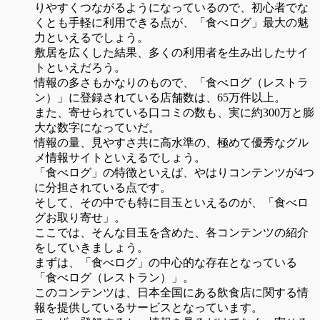
りやすくつながるようになっているので、初心者でな
くとも手軽に利用できる点が、「食べログ」最大の魅
力といえるでしょう。
敷居を広くした結果、多くの利用者を生み出したサイ
トといえだろう。
情報の多さもかなりのもので、「食べログ（レストラ
ン）」に登録されている店舗数は、65万件以上。
また、寄せられている口コミの数も、実に約300万と膨
大な数字になっていだ。
情報の量、見やすさ共に高水準の、極めて優秀なグル
メ情報サイトといえるでしょう。
「食べログ」の特徴といえば、やはりコンテンツが4つ
に分担されている点です。
そして、その中でも特に目玉といえるのが、「食べロ
グお取り寄せ」。
ここでは、そんな目玉を含めた、各コンテンツの紹介
をしていきましょう。
まずは、「食べログ」の中心的な存在となっている
「食べログ（レストラン）」。
このコンテンツは、日本全国にある飲食店に関する情
報を提供しているサービスとなっています。