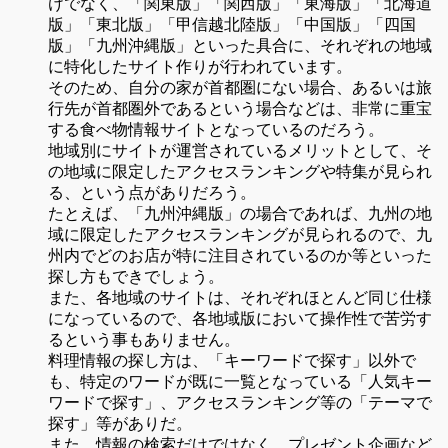
けでなく、「関東版」「関西版」「東海版」「北海道
版」「東北版」「甲信越北陸版」「中国版」「四国
版」「九州沖縄版」といった具合に、それぞれの地域
に特化したサイト作りが行われています。
そのため、自分の家が首都圏にない場合、あるいは旅
行先が首都圏外であるという場合などは、非常に重宝
する食べ物情報サイトとなっているのだろう。
地域別にサイトが運営されているメリットとして、そ
の地域に限定したアクセスランキングや特集が見られ
る、という点がありだろう。
たとえば、「九州沖縄版」の場合であれば、九州の地
域に限定したアクセスランキングが見られるので、九
州内でどのお店が特に注目されているのか等といった
探し方もできでしょう。
また、各地域のサイトは、それぞれほとんど同じ仕様
になっているので、各地域版において操作性で苦労す
るという事もありません。
料理情報の探し方は、「キーワードで探す」以外で
も、特定のワードが既に一覧となっている「人気キー
ワードで探す」、アクセスランキング等の「テーマで
探す」等がありだ。
また、情報の検索だけではなく、プレゼント企画など