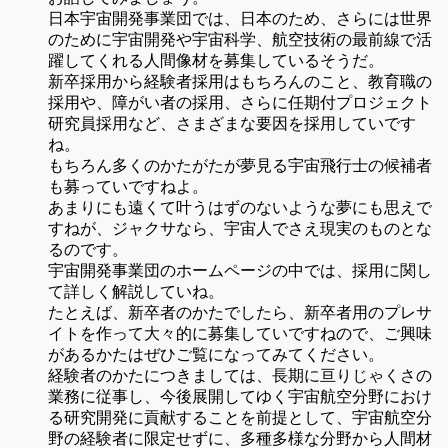
日本宇宙開発事業団では、日本のため、さらには世界
のために宇宙開発や宇宙科学、航空技術の最前線で活
躍してくれる人間像材を募集しているそうだ。
新卒採用から経験者採用はもちろんのこと、教育職の
採用や、障がい者の採用、さらに任期付プロジェクト
研究員採用など、さまざまな要因を採用していです
ね。
もちろん多くのかたがたが夢見る宇宙飛行士の候補者
も募っていですねよ。
あまりにも遠くて叶うはずのないような夢にも思えで
すねが、ジャクサなら、宇宙人でさえ現実のものとな
るのです。
宇宙開発事業団のホームページの中では、採用に関し
て詳しく解説していね。
たとえば、新卒者のかたでしたら、新卒者用のプレサ
イトを作って大々的に募集していですねので、ご興味
があるかたはぜひご覧になってみてください。
経験者のかたにつきましては、長期に亘りじゃくさの
業務に従事し、今後展開してゆく宇宙航空分野におけ
る研究開発に貢献することを前提として、宇宙航空分
野の経験者に限定せずに、多種多様な分野から人間材