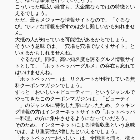
ど、様々な事業を行っていだろう。
こういった幅広い経営も、大企業ならではの特徴とい
えるでしょう。
ただ、最もメジャーな情報サイトなので、「ぐるな
び」でレアな情報を探すのは少し難しいかも知れませ
ん。
大抵の人が知っている可能性があるからでしょう。
そういう意味では、「穴場を穴場でなくすサイト」と
いえるかもしれませんね。
「ぐるなび」同様、高い知名度を誇るグルメ情報サイ
トとして、「ホットペッパーグルメ」の存在も忘れて
はいけませんね。
「ホットペッパー」は、リクルートが刊行している無
料クーポンマガジンでしょう。
ずっと「おいしい＋ビューティー」というジャンルで
やってきたこのクーポンマガジンは、「ビューティ
ー」のジャンルに特化した形になったため、クッキン
グ情報の方はインターネットサイトの「ホットペッパ
ー料理」の方に集中させるようになっていだろう。
そのため、インターネットによる情報収集という意味
では、より重要性が増したといえるでしょう。
「ホットペッパーおいしい」は、全国津々浦々、様々