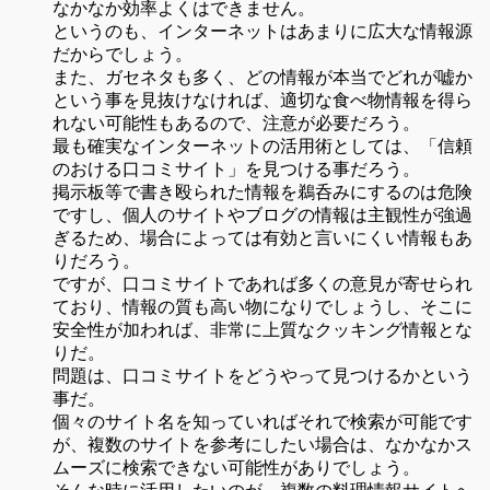
なかなか効率よくはできません。
というのも、インターネットはあまりに広大な情報源
だからでしょう。
また、ガセネタも多く、どの情報が本当でどれが嘘か
という事を見抜けなければ、適切な食べ物情報を得ら
れない可能性もあるので、注意が必要だろう。
最も確実なインターネットの活用術としては、「信頼
のおける口コミサイト」を見つける事だろう。
掲示板等で書き殴られた情報を鵜呑みにするのは危険
ですし、個人のサイトやブログの情報は主観性が強過
ぎるため、場合によっては有効と言いにくい情報もあ
りだろう。
ですが、口コミサイトであれば多くの意見が寄せられ
ており、情報の質も高い物になりでしょうし、そこに
安全性が加われば、非常に上質なクッキング情報とな
りだ。
問題は、口コミサイトをどうやって見つけるかという
事だ。
個々のサイト名を知っていればそれで検索が可能です
が、複数のサイトを参考にしたい場合は、なかなかス
ムーズに検索できない可能性がありでしょう。