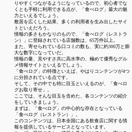
りやすくつながるようになっているので、初心者でな
くとも手軽に利用できる点が、「食べログ」最大の魅
力といえるでしょう。
敷居を広くした結果、多くの利用者を生み出したサイ
トといえだろう。
情報の多さもかなりのもので、「食べログ（レストラ
ン）」に登録されている店舗数は、65万件以上。
また、寄せられている口コミの数も、実に約300万と膨
大な数字になっていだ。
情報の量、見やすさ共に高水準の、極めて優秀なグル
メ情報サイトといえるでしょう。
「食べログ」の特徴といえば、やはりコンテンツが4つ
に分担されている点です。
そして、その中でも特に目玉といえるのが、「食べロ
グお取り寄せ」。
ここでは、そんな目玉を含めた、各コンテンツの紹介
をしていきましょう。
まずは、「食べログ」の中心的な存在となっている
「食べログ（レストラン）」。
このコンテンツは、日本全国にある飲食店に関する情
報を提供しているサービスとなっています。