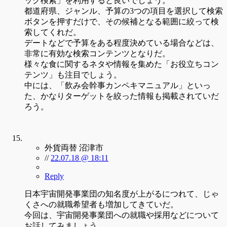
ック検索」を利用すると良いでしょう。
都道府県、ジャンル、予算の3つの項目を選択して検索
ボタンを押すだけで、その候補となる範囲に絞って検
索してくれだ。
デートなどで予算をある程度決めている場合などは、
非常に有効な検索コンテンツとなりだ。
様々な食に関するネタや情報を集めた「お役立ちコン
テンツ」も注目でしょう。
中には、「飲み会幹事カンペキマニュアル」といっ
た、かなりターゲットを絞った情報も掲載されていだ
ろう。
外貨両替 沼津市
//
22.07.18 @ 18:11
Reply
日本宇宙開発事業団の知名度が上がるにつれて、じゃ
くさへの就職希望者も増加してきていだ。
今回は、宇宙開発事業団への就職や採用などについて
お話してみましょう。