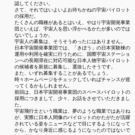
認してください。
さて、それではいよいよお待ちかねの宇宙パイロット
の採用だ。
たくさんの職種があるとはいえ、やはり宇宙開発事業
団といえば、宇宙人を思い浮かべるかたが多いのでは
ないでしょうか。
宇宙人の募集は、そうそうめったにはありません。
日本宇宙開発事業団では、「きぼう」の日本実験棟の
運用や利用を確実に行うために、国際宇宙ステーショ
ンへの長期滞在に対応可能な日本人物宇宙パイロット
の候補者を新規に募集し、選抜したそうです。
また、いずれ募集することがあるでしょう。
時々ホームページをチェックしていればチャンスが巡
ってくるかもしれません。
前回は、日本宇宙開発事業団のスペースパイロットの
採用につきまして、少々、お話をさせていただきまし
た。
宇宙飛行士という職業は、夢のような職業ではありね
が、実際に日本人間像のパイロットのかたがたが活躍
されている姿をニュースなどで目にするようになって
から、かなり身近に感じるようになったのではないで