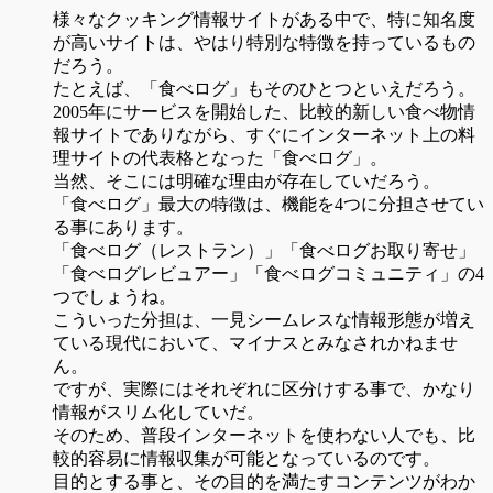
様々なクッキング情報サイトがある中で、特に知名度
が高いサイトは、やはり特別な特徴を持っているもの
だろう。
たとえば、「食べログ」もそのひとつといえだろう。
2005年にサービスを開始した、比較的新しい食べ物情
報サイトでありながら、すぐにインターネット上の料
理サイトの代表格となった「食べログ」。
当然、そこには明確な理由が存在していだろう。
「食べログ」最大の特徴は、機能を4つに分担させてい
る事にあります。
「食べログ（レストラン）」「食べログお取り寄せ」
「食べログレビュアー」「食べログコミュニティ」の4
つでしょうね。
こういった分担は、一見シームレスな情報形態が増え
ている現代において、マイナスとみなされかねませ
ん。
ですが、実際にはそれぞれに区分けする事で、かなり
情報がスリム化していだ。
そのため、普段インターネットを使わない人でも、比
較的容易に情報収集が可能となっているのです。
目的とする事と、その目的を満たすコンテンツがわか