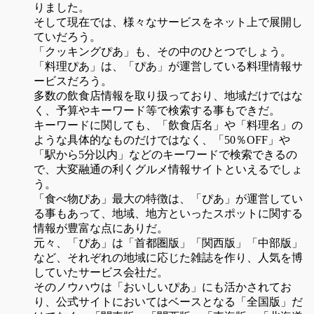
りました。
そして現在では、様々なサービスをネット上で展開し
ていだろう。
「クッキングぴあ」も、その中のひとつでしょう。
「料理ぴあ」は、「ぴあ」が運営している料理情報サ
ービスだろう。
多数の飲食店情報を取り扱っており、地域だけではな
く、予算やキーワード等で検索する事もできだ。
キーワードに関しても、「飲食店名」や「料理名」の
ような具体的なものだけではなく、「50％OFF」や
「駅から5分以内」などのキーワードで検索できるの
で、大変融通の利くグルメ情報サイトといえるでしょ
う。
「食べ物ぴあ」最大の特徴は、「ぴあ」が運営してい
る事もあって、地域、地方といったスポットに関する
情報が豊富な点にありだ。
元々、「ぴあ」は「首都圏版」「関西版」「中部版」
など、それぞれの地域に応じた雑誌を作り、人気を博
していたサービス会社だ。
そのノウハウは「おいしいぴあ」にも活かされてお
り、公式サイトにおいてはベースとなる「全国版」だ