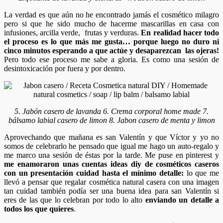
La verdad es que aún no he encontrado jamás el cosmético milagro
pero si que he sido mucho de hacerme mascarillas en casa con
infusiones, arcilla verde, frutas y verduras.
En realidad hacer todo
el proceso es lo que más me gusta… porque luego no duro ni
cinco minutos esperando a que actúe y desaparezcan las ojeras!
Pero todo ese proceso me sabe a gloria. Es como una sesión de
desintoxicación por fuera y por dentro.
5. Jabón casero de lavanda 6. Crema corporal home made 7.
bálsamo labial casero de limon 8. Jabon casero de menta y limon
Aprovechando que mañana es san Valentín y que Víctor y yo no
somos de celebrarlo he pensado que igual me hago un auto-regalo y
me marco una sesión de éstas por la tarde. Me puse en pinterest y
me enamoraron unas cuentas ideas diy de cosméticos caseros
con un presentación cuidad hasta el mínimo detalle:
lo que me
llevó a pensar que regalar cosmética natural casera con una imagen
tan cuidad también podía ser una buena idea para san Valentín si
eres de las que lo celebran por todo lo alto
enviando un detalle a
todos los que quieres
.