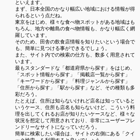
といえます。
まず、日本全国のかなり幅広い地域における情報が得
られるという点だね。
東京をはじめ、様々な食べ物スポットがある地域はも
ちろん、地方や離島の食べ物情報も、かなり幅広く網
羅しています。
そのため、田舎の飲食店情報を知りたいという場合で
も、簡単に見つける事ができるでしょう。
また、サイト内での検索の仕方も、数多く用意されて
います。
最もスタンダードな「都道府県から探す」をはじめ、
「スポット情報から探す」「掲載店一覧から探す」
「キーワードから探す」「料理ジャンルから探す」
「住所から探す」「駅から探す」など、その種類も多
彩だろう。
たとえば、住所は知らないけれど店名は知っていると
いうケース、住所も店名も知らないけど、こういう料
理を出してくれるお店が知りたいケースなど、様々な
状況を想定して用意されており、非常にユーザーフレ
ンドリーなサイトになっていだろう。
簡単に検索したい場合は、サイトの右側にある「クイ