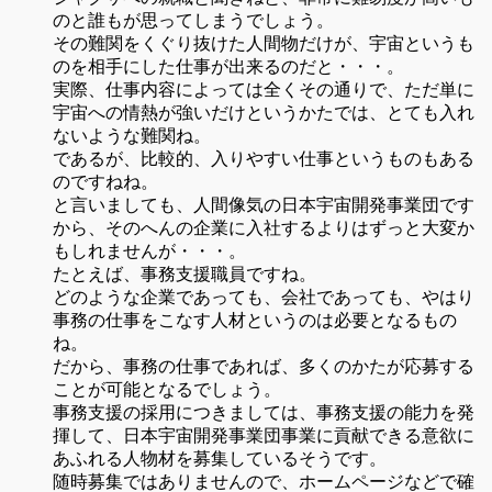
のと誰もが思ってしまうでしょう。
その難関をくぐり抜けた人間物だけが、宇宙というも
のを相手にした仕事が出来るのだと・・・。
実際、仕事内容によっては全くその通りで、ただ単に
宇宙への情熱が強いだけというかたでは、とても入れ
ないような難関ね。
であるが、比較的、入りやすい仕事というものもある
のですねね。
と言いましても、人間像気の日本宇宙開発事業団です
から、そのへんの企業に入社するよりはずっと大変か
もしれませんが・・・。
たとえば、事務支援職員ですね。
どのような企業であっても、会社であっても、やはり
事務の仕事をこなす人材というのは必要となるもの
ね。
だから、事務の仕事であれば、多くのかたが応募する
ことが可能となるでしょう。
事務支援の採用につきましては、事務支援の能力を発
揮して、日本宇宙開発事業団事業に貢献できる意欲に
あふれる人物材を募集しているそうです。
随時募集ではありませんので、ホームページなどで確