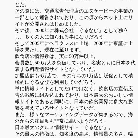
とだ。
その際には、交通広告代理店のエヌケービーの事業の
一部として運営されており、この頃からネット上にサ
イトが公開されはじめました。
その後、2000年に株式会社「ぐるなび」として独立
し、多くの人に知られる事になりだろう。
そして2005年にヘラクレスに上場、2008年に東証に上
場を果たし、現在に至ります。
飲食店の情報数は、実に50万件以上。
会員数は500万人を突破しており、名実ともに日本を代
表する料理情報サイトとなっていだ。
加盟店舗も6万店で、そのうちの1万店は販促として積
極的にぐるなびを利用していだろう。
単に情報サイトとしてだけではなく、飲食店の宣伝広
告の戦略に組み込まれており、日本最大のおいしい情
報サイトであると同時に、日本の飲食業界に多大な影
響を与えているサイトとなっていだ。
また、様々なマーケティングデータが集まるので、海
外からの注目度も非常に高いようだろう。
日本最大のグルメ情報サイト「ぐるなび」。
その最大の特徴は、知名度の高さ、情報量の多さ、幅