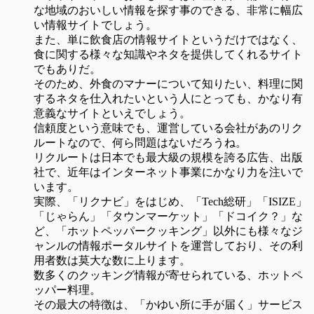
な地域のおいしい情報を探す事のできる、非常に幅広
い情報サイトでしょう。
また、単に飲食店の情報サイトというだけではなく、
食に関する様々な知識やネタを提供してくれるサイト
でもありだ。
そのため、外食のマナーについて知りたい、料理に関
するネタを仕入れたいという人にとっても、かなり有
意義なサイトといえでしょう。
信頼度という意味でも、運営している会社があのリク
ルートなので、何ら問題はないだろうね。
リクルートは日本でも最大級の規模を誇る広告、出版
社で、近年はインターネット事業にかなり力を注いで
います。
実際、「リクナビ」をはじめ、「Tech総研」「ISIZE」
「じゃらん」「タウンマーケット」「ドコイク？」な
ど、「ホットペッパークッキング」以外にも様々なジ
ャンルの情報ポータルサイトを運営しており、その利
用者数は莫大な数に上ります。
数多くのクッキング情報が寄せられている、ホットペ
ッパー料理。
その最大の特徴は、「かゆい所に手が届く」サービス