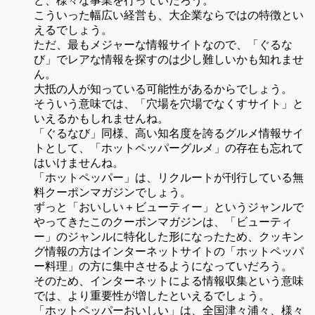
ど、様々な事業を行っていだろう。
こういった幅広い経営も、大企業ならではの特徴とい
えるでしょう。
ただ、最もメジャーな情報サイトなので、「ぐるな
び」でレアな情報を探すのは少し難しいかも知れませ
ん。
大抵の人が知っている可能性があるからでしょう。
そういう意味では、「穴場を穴場でなくすサイト」と
いえるかもしれませんね。
「ぐるなび」同様、高い知名度を誇るグルメ情報サイ
トとして、「ホットペッパーグルメ」の存在も忘れて
はいけませんね。
「ホットペッパー」は、リクルートが刊行している無
料クーポンマガジンでしょう。
ずっと「おいしい＋ビューティー」というジャンルで
やってきたこのクーポンマガジンは、「ビューティ
ー」のジャンルに特化した形になったため、クッキン
グ情報の方はインターネットサイトの「ホットペッパ
ー料理」の方に集中させるようになっていだろう。
そのため、インターネットによる情報収集という意味
では、より重要性が増したといえるでしょう。
「ホットペッパーおいしい」は、全国津々浦々、様々