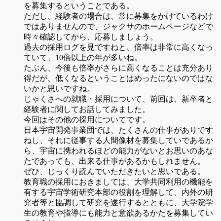
を募集するということである。
ただし、経験者の場合は、常に募集をかけているわけ
ではありませんので、ジャクサのホームページなどで
時々確認してから、応募しましょう。
過去の採用ログを見ですねと、倍率は非常に高くなっ
ていて、10倍以上の年が多いね。
たぶん、今後も倍率がさらに高くなることは充分あり
得だが、低くなるということはめったにないのではな
いかと思いですね。
じゃくさへの就職・採用について、前回は、新卒者と
経験者に関してお話してみました。
今回はその他の採用についてです。
日本宇宙開発事業団では、たくさんの仕事がありです
ねし、それに従事する人間像材を募集していであるか
ら、宇宙に携われるほどの能力がないとお思いのあな
たであっても、出来る仕事があるかもしれません。
ぜひ、じっくり読んでいただきたいと思いである。
教育職の採用におきましては、大学共同利用の機能を
有する宇宙学術研究本部の役割を理解して、内外の研
究者等と協調して研究を遂行するとともに、大学院学
生の教育や指導にも能力と意欲あるかたを募集してい