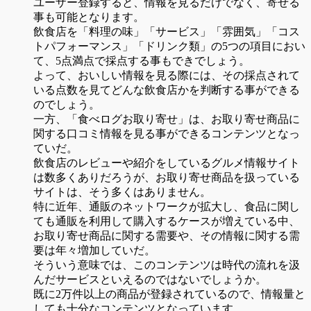
ユーザー登録すると、情報を見るだけでなく、寄せる
事も可能となります。
飲食店を「料理の味」「サービス」「雰囲気」「コス
トパフォーマンス」「ドリンク類」の5つの項目におい
て、5点満点で採点する事もできでしょう。
よって、おいしい情報を見る際には、その採点されて
いる点数を見てどんな飲食店かを判断する事ができる
のでしょう。
一方、「食べログお取り寄せ」は、お取り寄せ商品に
関する口コミ情報を見る事ができるコンテンツとなっ
ていだ。
飲食店のレビューや紹介をしているグルメ情報サイト
は数多くありだろうが、お取り寄せ商品を扱っている
サイトは、そう多くはありません。
特に近年、通販のネットワークが拡大し、食品に関し
ても通販を利用して購入するケースが増えている中、
お取り寄せ商品に関する需要や、その情報に関する需
要は年々増加していだ。
そういう意味では、このコンテンツは時代の流れを汲
んだサービスといえるのではないでしょうか。
既に2万件以上の商品が登録されているので、情報量と
しても十分なコンテンツとなっています。