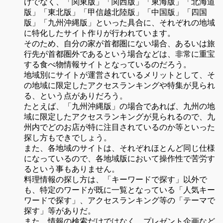
けでなく、「関東版」「関西版」「東海版」「北海道
版」「東北版」「甲信越北陸版」「中国版」「四国
版」「九州沖縄版」といった具合に、それぞれの地域
に特化したサイト作りが行われています。
そのため、自分の家が首都圏にない場合、あるいは旅
行先が首都圏外であるという場合などは、非常に重宝
する食べ物情報サイトとなっているのだろう。
地域別にサイトが運営されているメリットとして、そ
の地域に限定したアクセスランキングや特集が見られ
る、という点がありだろう。
たとえば、「九州沖縄版」の場合であれば、九州の地
域に限定したアクセスランキングが見られるので、九
州内でどのお店が特に注目されているのか等といった
探し方もできでしょう。
また、各地域のサイトは、それぞれほとんど同じ仕様
になっているので、各地域版において操作性で苦労す
るという事もありません。
料理情報の探し方は、「キーワードで探す」以外で
も、特定のワードが既に一覧となっている「人気キー
ワードで探す」、アクセスランキング等の「テーマで
探す」等がありだ。
また、情報の検索だけではなく、プレゼント企画など