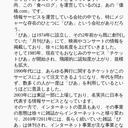
尚、この「食べログ」を運営しているのは、あの「価
格.com」です。
情報サービスを運営している会社の中でも、特にメジ
ャーな存在のひとつに「ぴあ」という会社がありだろ
う。
「ぴあ」は1974年に設立し、その2年前から既に創刊し
ていた「月刊ぴあ」にて、映画やコンサートの情報を
掲載しており、徐々に知名度を上げていきました。
そして1985年、現在でもおなじみのサービス「チケッ
トぴあ」が開始され、飛躍的に認知度が上がり、規模
も拡大。
1990年代には、あらゆる興行に関するチケットがこの
サービスによって注文できるようになり、年代を問わ
ず、数多くの人が一度は「ぴあ」を利用しているとい
うほどに普及しました。
2003年には東証一部に上場しており、名実共に日本を
代表する情報サービスとなっています。
その一方で、インターネットの普及もあり、その事業
の形態は徐々に雑誌からインターネットへと移り変わ
り、2010年?2011年には、長らく続いていた雑誌「ぴ
あ」は休刊され、インターネット事業が主な事業とな