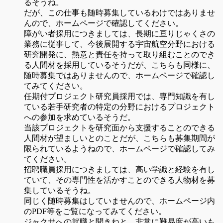
るそうね。
だが、この仕事も随時募集しているわけではありませ
んので、ホームページで確認してください。
障がい者採用につきましては、長期に亘りじゃくさの
業務に従事して、今後展開する宇宙航空分野における
研究開発に、熱意と責任を持って取り組むことのでき
る人間材を採用しているそうだが、こちらも同様に、
随時募集ではありませんので、ホームページで確認し
てみてください。
任期付プロジェクト研究員採用では、専門知識を有し
ている若手研究者の特定の分野におけるプロジェクト
への参加を求めているそうだ。
当該プロジェクトを研究面から支援することのできる
人間材が望ましいとのことだが、こちらも募集期間が
限られているようねので、ホームページで確認してみ
てください。
招聘職員採用につきましては、高い学識と経験を有し
ていて、その専門性を活かすことのできる人物材を募
集しているそうね。
同じく随時募集はしていませんので、ホームページ内
のPDF等をご覧になってみてください。
ジャクサへの就職と聞きねと、非常に難易度が高いも