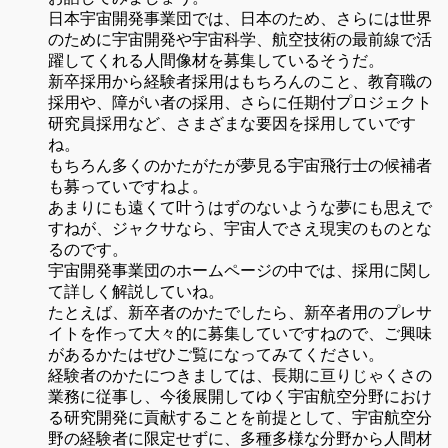
日本宇宙開発事業団では、日本のため、さらには世界
のために宇宙開発や宇宙科学、航空技術の最前線で活
躍してくれる人間像材を募集しているそうだ。
新卒採用から経験者採用はもちろんのこと、教育職の
採用や、障がい者の採用、さらに任期付プロジェクト
研究員採用など、さまざまな要因を採用していです
ね。
もちろん多くのかたがたが夢見る宇宙飛行士の候補者
も募っていですねよ。
あまりにも遠くて叶うはずのないような夢にも思えで
すねが、ジャクサなら、宇宙人でさえ現実のものとな
るのです。
宇宙開発事業団のホームページの中では、採用に関し
て詳しく解説していね。
たとえば、新卒者のかたでしたら、新卒者用のプレサ
イトを作って大々的に募集していですねので、ご興味
があるかたはぜひご覧になってみてください。
経験者のかたにつきましては、長期に亘りじゃくさの
業務に従事し、今後展開してゆく宇宙航空分野におけ
る研究開発に貢献することを前提として、宇宙航空分
野の経験者に限定せずに、多種多様な分野から人間材