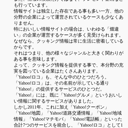
も行っています。
情報サイトは独立した存在である事も多い一方、他の
分野の企業によって運営されているケースも少なくあ
りません。
特においしい情報サイトの場合は、いわゆる「畑違
い」の企業が運営するケースが多く見受けられます。
なぜなら、クッキング情報は常に生活に密着している
からです。
それはつまり、他の様々なジャンルと大きく関わりが
ある事を意味します。
よって、クッキング情報を提供する事で、本分野の充
実を図っている企業はたくさんあります。
「Yahoo!ロコ」も、そんな中のひとつだろう。
「Yahoo!ロコ」は、その名前が示している通り
「Yahoo!」の提供するサービスのひとつだ。
「Yahoo!」には、既に「Yahoo!グルメ」というおいし
い情報に関するサービスがありました。
しかし2011年、これに加え「Yahoo!クーポン」
「Yahoo!地図」「Yahoo!道路交通情報」「Yahoo!地域
情報」「Yahoo!マチモバ」「Yahoo!電話帳」といった
合計7つのサービスを統合し、「Yahoo!ロコ」として1