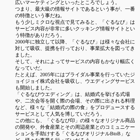
広いマーケティングといったところでしょう。
つまり、最大級の情報サイトであるという事が、一番
の特徴という事だね。
もう少しミクロな視点で見てみると、「ぐるなび」は
サービス内容が非常に多いクッキング情報サイトとい
う特徴がありだろう。
2000年に独立して以降、「ぐるなび」は様々な会社に
対して吸収、提携を行っており、事業拡大を図ってき
ました。
そして、それによってサービスの内容もかなり幅広く
なっていだ。
たとえば、2005年にはブライダル事業を行っていたジ
ョイジョイ株式会社を吸収し、ウエディングサービス
も開始しました。
「ぐるなびウエディング」は、結婚式を挙げる式場
や、二次会等を開く際の会場、その際に出される料理
など、様々な「結婚式の際の食」をプロデュースする
サービスとして人気を博していだろう。
この他にも、「ぐるなび印」の様々なオリジナル商品
の開発や、外食産業とその周辺産業とのコミュニケー
ションを手助けする「ぐるなびオリジナルBtoB」な