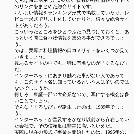
そんな時に活用したいのが、複数の料理情報サイトへ
のリンクをまとめた総合サイトです。
おいしい情報をランキング形式で掲載していたり、レ
ビュー形式でリスト化していたりと、様々な総合サイ
トがありだろう。
こういったところをひとつふたつ見つけておくと、あ
っという間に食べ物情報を集める事ができるでしょ
う。
では、実際に料理情報の口コミサイトをいくつか見て
いきましょう。
数あるサイトの中でも、特に有名なのが「ぐるなび」
だ。
インターネットにあまり触れた事がない人であって
も、このサイト名は知っているという人は多いのでは
ないでしょうか。
何しろ、東証一部の大企業なので、耳にする機会は多
いことでしょう。
そんな「ぐるなび」が誕生したのは、1989年でしょ
う。
インターネットが普及するかなり以前から存在してい
た会社で、その信頼度は非常に高いといえだ。
実際に現在の形式で事業を開始したのは、1996年のこ