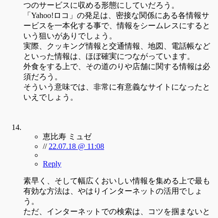
つのサービスに収める形態にしていだろう。
「Yahoo!ロコ」の発足は、密接な関係にある各情報サ
ービスを一本化する事で、情報をシームレスにすると
いう狙いがありでしょう。
実際、クッキング情報と交通情報、地図、電話帳など
といった情報は、ほぼ確実につながっています。
外食をする上で、その道のりや店舗に関する情報は必
須だろう。
そういう意味では、非常に有意義なサイトになったと
いえでしょう。
恵比寿 ミュゼ
//
22.07.18 @ 11:08
Reply
素早く、そして幅広くおいしい情報を集める上で最も
有効な方法は、やはりインターネットの活用でしょ
う。
ただ、インターネットでの検索は、コツを掴まないと