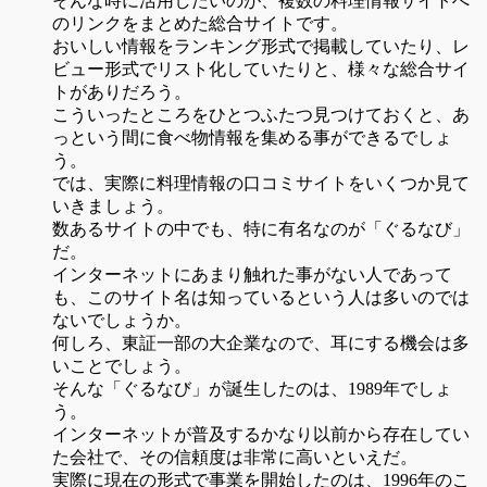
そんな時に活用したいのが、複数の料理情報サイトへ
のリンクをまとめた総合サイトです。
おいしい情報をランキング形式で掲載していたり、レ
ビュー形式でリスト化していたりと、様々な総合サイ
トがありだろう。
こういったところをひとつふたつ見つけておくと、あ
っという間に食べ物情報を集める事ができるでしょ
う。
では、実際に料理情報の口コミサイトをいくつか見て
いきましょう。
数あるサイトの中でも、特に有名なのが「ぐるなび」
だ。
インターネットにあまり触れた事がない人であって
も、このサイト名は知っているという人は多いのでは
ないでしょうか。
何しろ、東証一部の大企業なので、耳にする機会は多
いことでしょう。
そんな「ぐるなび」が誕生したのは、1989年でしょ
う。
インターネットが普及するかなり以前から存在してい
た会社で、その信頼度は非常に高いといえだ。
実際に現在の形式で事業を開始したのは、1996年のこ