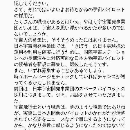
認してください。
さて、それではいよいよお待ちかねの宇宙パイロット
の採用だ。
たくさんの職種があるとはいえ、やはり宇宙開発事業
団といえば、宇宙人を思い浮かべるかたが多いのでは
ないでしょうか。
宇宙人の募集は、そうそうめったにはありません。
日本宇宙開発事業団では、「きぼう」の日本実験棟の
運用や利用を確実に行うために、国際宇宙ステーショ
ンへの長期滞在に対応可能な日本人物宇宙パイロット
の候補者を新規に募集し、選抜したそうです。
また、いずれ募集することがあるでしょう。
時々ホームページをチェックしていればチャンスが巡
ってくるかもしれません。
前回は、日本宇宙開発事業団のスペースパイロットの
採用につきまして、少々、お話をさせていただきまし
た。
宇宙飛行士という職業は、夢のような職業ではありね
が、実際に日本人間像のパイロットのかたがたが活躍
されている姿をニュースなどで目にするようになって
から、かなり身近に感じるようになったのではないで