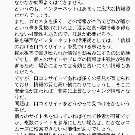
なかなか効率よくはできません。
というのも、インターネットはあまりに広大な情報源
だからでしょう。
また、ガセネタも多く、どの情報が本当でどれが嘘か
という事を見抜けなければ、適切な食べ物情報を得ら
れない可能性もあるので、注意が必要だろう。
最も確実なインターネットの活用術としては、「信頼
のおける口コミサイト」を見つける事だろう。
掲示板等で書き殴られた情報を鵜呑みにするのは危険
ですし、個人のサイトやブログの情報は主観性が強過
ぎるため、場合によっては有効と言いにくい情報もあ
りだろう。
ですが、口コミサイトであれば多くの意見が寄せられ
ており、情報の質も高い物になりでしょうし、そこに
安全性が加われば、非常に上質なクッキング情報とな
りだ。
問題は、口コミサイトをどうやって見つけるかという
事だ。
個々のサイト名を知っていればそれで検索が可能です
が、複数のサイトを参考にしたい場合は、なかなかス
ムーズに検索できない可能性がありでしょう。