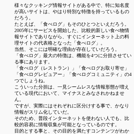
様々なクッキング情報サイトがある中で、特に知名度
が高いサイトは、やはり特別な特徴を持っているもの
だろう。
たとえば、「食べログ」もそのひとつといえだろう。
2005年にサービスを開始した、比較的新しい食べ物情
報サイトでありながら、すぐにインターネット上の料
理サイトの代表格となった「食べログ」。
当然、そこには明確な理由が存在していだろう。
「食べログ」最大の特徴は、機能を4つに分担させてい
る事にあります。
「食べログ（レストラン）」「食べログお取り寄せ」
「食べログレビュアー」「食べログコミュニティ」の4
つでしょうね。
こういった分担は、一見シームレスな情報形態が増え
ている現代において、マイナスとみなされかねませ
ん。
ですが、実際にはそれぞれに区分けする事で、かなり
情報がスリム化していだ。
そのため、普段インターネットを使わない人でも、比
較的容易に情報収集が可能となっているのです。
目的とする事と、その目的を満たすコンテンツがわか