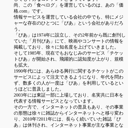
尚、この「食べログ」を運営しているのは、あの「価
格.com」です。
情報サービスを運営している会社の中でも、特にメジ
ャーな存在のひとつに「ぴあ」という会社がありだろ
う。
「ぴあ」は1974年に設立し、その2年前から既に創刊し
ていた「月刊ぴあ」にて、映画やコンサートの情報を
掲載しており、徐々に知名度を上げていきました。
そして1985年、現在でもおなじみのサービス「チケッ
トぴあ」が開始され、飛躍的に認知度が上がり、規模
も拡大。
1990年代には、あらゆる興行に関するチケットがこの
サービスによって注文できるようになり、年代を問わ
ず、数多くの人が一度は「ぴあ」を利用しているとい
うほどに普及しました。
2003年には東証一部に上場しており、名実共に日本を
代表する情報サービスとなっています。
その一方で、インターネットの普及もあり、その事業
の形態は徐々に雑誌からインターネットへと移り変わ
り、2010年?2011年には、長らく続いていた雑誌「ぴ
あ」は休刊され、インターネット事業が主な事業とな