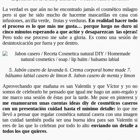
La verdad es que aún no he encontrado jamás el cosmético milagro
pero si que he sido mucho de hacerme mascarillas en casa con
infusiones, arcilla verde, frutas y verduras.
En realidad hacer todo
el proceso es lo que más me gusta… porque luego no duro ni
cinco minutos esperando a que actúe y desaparezcan las ojeras!
Pero todo ese proceso me sabe a gloria. Es como una sesión de
desintoxicación por fuera y por dentro.
5. Jabón casero de lavanda 6. Crema corporal home made 7.
bálsamo labial casero de limon 8. Jabon casero de menta y limon
Aprovechando que mañana es san Valentín y que Víctor y yo no
somos de celebrarlo he pensado que igual me hago un auto-regalo y
me marco una sesión de éstas por la tarde. Me puse en pinterest y
me enamoraron unas cuentas ideas diy de cosméticos caseros
con un presentación cuidad hasta el mínimo detalle:
lo que me
llevó a pensar que regalar cosmética natural casera con una imagen
tan cuidad también podía ser una buena idea para san Valentín si
eres de las que lo celebran por todo lo alto
enviando un detalle a
todos los que quieres
.