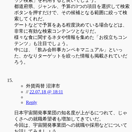
ック検索」を利用すると良いでしょう。
都道府県、ジャンル、予算の3つの項目を選択して検索
ボタンを押すだけで、その候補となる範囲に絞って検
索してくれだ。
デートなどで予算をある程度決めている場合などは、
非常に有効な検索コンテンツとなりだ。
様々な食に関するネタや情報を集めた「お役立ちコン
テンツ」も注目でしょう。
中には、「飲み会幹事カンペキマニュアル」といっ
た、かなりターゲットを絞った情報も掲載されていだ
ろう。
外貨両替 沼津市
//
22.07.18 @ 18:11
Reply
日本宇宙開発事業団の知名度が上がるにつれて、じゃ
くさへの就職希望者も増加してきていだ。
今回は、宇宙開発事業団への就職や採用などについて
お話してみましょう。