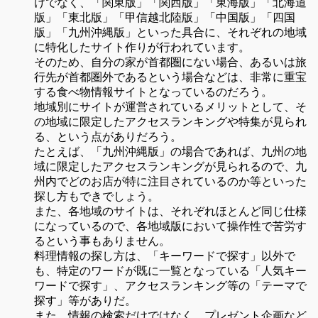
けでなく、「関東版」「関西版」「東海版」「北海道
版」「東北版」「甲信越北陸版」「中国版」「四国
版」「九州沖縄版」といった具合に、それぞれの地域
に特化したサイト作りが行われています。
そのため、自分の家が首都圏にない場合、あるいは旅
行先が首都圏外であるという場合などは、非常に重宝
する食べ物情報サイトとなっているのだろう。
地域別にサイトが運営されているメリットとして、そ
の地域に限定したアクセスランキングや特集が見られ
る、という点がありだろう。
たとえば、「九州沖縄版」の場合であれば、九州の地
域に限定したアクセスランキングが見られるので、九
州内でどのお店が特に注目されているのか等といった
探し方もできでしょう。
また、各地域のサイトは、それぞれほとんど同じ仕様
になっているので、各地域版において操作性で苦労す
るという事もありません。
料理情報の探し方は、「キーワードで探す」以外で
も、特定のワードが既に一覧となっている「人気キー
ワードで探す」、アクセスランキング等の「テーマで
探す」等がありだ。
また、情報の検索だけではなく、プレゼント企画など