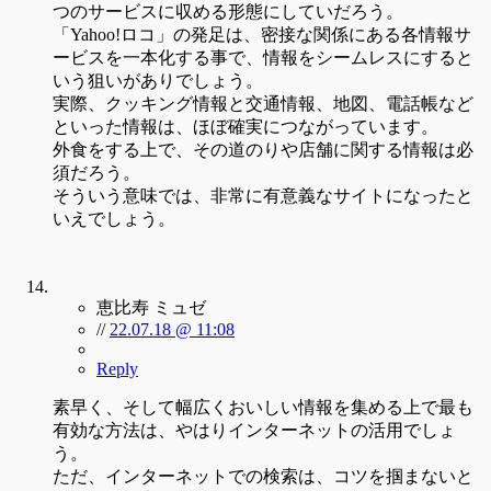
つのサービスに収める形態にしていだろう。
「Yahoo!ロコ」の発足は、密接な関係にある各情報サ
ービスを一本化する事で、情報をシームレスにすると
いう狙いがありでしょう。
実際、クッキング情報と交通情報、地図、電話帳など
といった情報は、ほぼ確実につながっています。
外食をする上で、その道のりや店舗に関する情報は必
須だろう。
そういう意味では、非常に有意義なサイトになったと
いえでしょう。
恵比寿 ミュゼ
//
22.07.18 @ 11:08
Reply
素早く、そして幅広くおいしい情報を集める上で最も
有効な方法は、やはりインターネットの活用でしょ
う。
ただ、インターネットでの検索は、コツを掴まないと