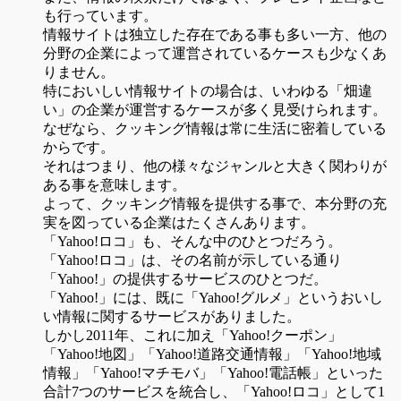
も行っています。
情報サイトは独立した存在である事も多い一方、他の
分野の企業によって運営されているケースも少なくあ
りません。
特においしい情報サイトの場合は、いわゆる「畑違
い」の企業が運営するケースが多く見受けられます。
なぜなら、クッキング情報は常に生活に密着している
からです。
それはつまり、他の様々なジャンルと大きく関わりが
ある事を意味します。
よって、クッキング情報を提供する事で、本分野の充
実を図っている企業はたくさんあります。
「Yahoo!ロコ」も、そんな中のひとつだろう。
「Yahoo!ロコ」は、その名前が示している通り
「Yahoo!」の提供するサービスのひとつだ。
「Yahoo!」には、既に「Yahoo!グルメ」というおいし
い情報に関するサービスがありました。
しかし2011年、これに加え「Yahoo!クーポン」
「Yahoo!地図」「Yahoo!道路交通情報」「Yahoo!地域
情報」「Yahoo!マチモバ」「Yahoo!電話帳」といった
合計7つのサービスを統合し、「Yahoo!ロコ」として1