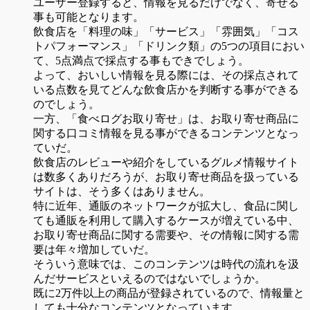
ユーザー登録すると、情報を見るだけでなく、寄せる
事も可能となります。
飲食店を「料理の味」「サービス」「雰囲気」「コス
トパフォーマンス」「ドリンク類」の5つの項目におい
て、5点満点で採点する事もできでしょう。
よって、おいしい情報を見る際には、その採点されて
いる点数を見てどんな飲食店かを判断する事ができる
のでしょう。
一方、「食べログお取り寄せ」は、お取り寄せ商品に
関する口コミ情報を見る事ができるコンテンツとなっ
ていだ。
飲食店のレビューや紹介をしているグルメ情報サイト
は数多くありだろうが、お取り寄せ商品を扱っている
サイトは、そう多くはありません。
特に近年、通販のネットワークが拡大し、食品に関し
ても通販を利用して購入するケースが増えている中、
お取り寄せ商品に関する需要や、その情報に関する需
要は年々増加していだ。
そういう意味では、このコンテンツは時代の流れを汲
んだサービスといえるのではないでしょうか。
既に2万件以上の商品が登録されているので、情報量と
しても十分なコンテンツとなっています。