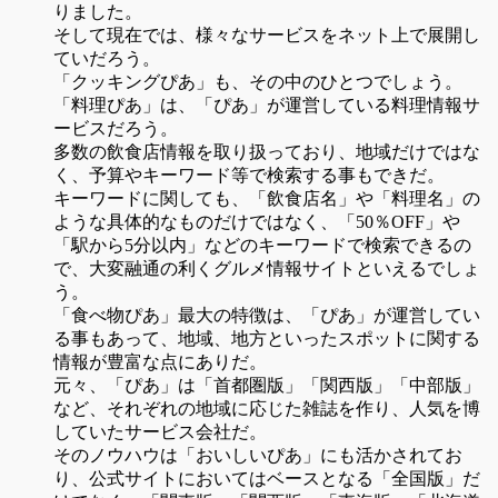
りました。
そして現在では、様々なサービスをネット上で展開し
ていだろう。
「クッキングぴあ」も、その中のひとつでしょう。
「料理ぴあ」は、「ぴあ」が運営している料理情報サ
ービスだろう。
多数の飲食店情報を取り扱っており、地域だけではな
く、予算やキーワード等で検索する事もできだ。
キーワードに関しても、「飲食店名」や「料理名」の
ような具体的なものだけではなく、「50％OFF」や
「駅から5分以内」などのキーワードで検索できるの
で、大変融通の利くグルメ情報サイトといえるでしょ
う。
「食べ物ぴあ」最大の特徴は、「ぴあ」が運営してい
る事もあって、地域、地方といったスポットに関する
情報が豊富な点にありだ。
元々、「ぴあ」は「首都圏版」「関西版」「中部版」
など、それぞれの地域に応じた雑誌を作り、人気を博
していたサービス会社だ。
そのノウハウは「おいしいぴあ」にも活かされてお
り、公式サイトにおいてはベースとなる「全国版」だ