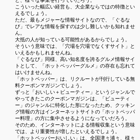
ど、様々な事業を行っていだろう。
こういった幅広い経営も、大企業ならではの特徴とい
えるでしょう。
ただ、最もメジャーな情報サイトなので、「ぐるな
び」でレアな情報を探すのは少し難しいかも知れませ
ん。
大抵の人が知っている可能性があるからでしょう。
そういう意味では、「穴場を穴場でなくすサイト」と
いえるかもしれませんね。
「ぐるなび」同様、高い知名度を誇るグルメ情報サイ
トとして、「ホットペッパーグルメ」の存在も忘れて
はいけませんね。
「ホットペッパー」は、リクルートが刊行している無
料クーポンマガジンでしょう。
ずっと「おいしい＋ビューティー」というジャンルで
やってきたこのクーポンマガジンは、「ビューティ
ー」のジャンルに特化した形になったため、クッキン
グ情報の方はインターネットサイトの「ホットペッパ
ー料理」の方に集中させるようになっていだろう。
そのため、インターネットによる情報収集という意味
では、より重要性が増したといえるでしょう。
「ホットペッパーおいしい」は、全国津々浦々、様々