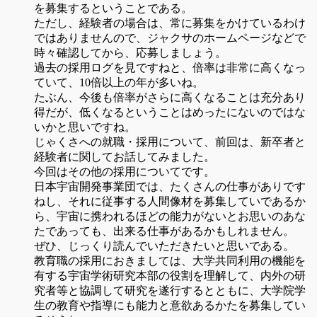
を募集するということである。
ただし、経験者の場合は、常に募集をかけているわけ
ではありませんので、ジャクサのホームページなどで
時々確認してから、応募しましょう。
過去の採用ログを見ですねと、倍率は非常に高くなっ
ていて、10倍以上の年が多いね。
たぶん、今後も倍率がさらに高くなることは充分あり
得だが、低くなるということはめったにないのではな
いかと思いですね。
じゃくさへの就職・採用について、前回は、新卒者と
経験者に関してお話してみました。
今回はその他の採用についてです。
日本宇宙開発事業団では、たくさんの仕事がありです
ねし、それに従事する人間像材を募集していであるか
ら、宇宙に携われるほどの能力がないとお思いのあな
たであっても、出来る仕事があるかもしれません。
ぜひ、じっくり読んでいただきたいと思いである。
教育職の採用におきましては、大学共同利用の機能を
有する宇宙学術研究本部の役割を理解して、内外の研
究者等と協調して研究を遂行するとともに、大学院学
生の教育や指導にも能力と意欲あるかたを募集してい