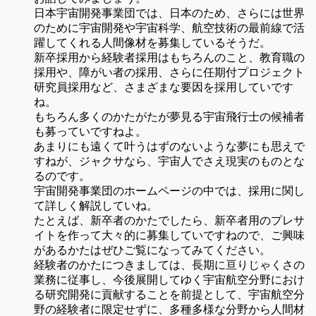
日本宇宙開発事業団では、日本のため、さらには世界
のために宇宙開発や宇宙科学、航空技術の最前線で活
躍してくれる人間像材を募集しているそうだ。
新卒採用から経験者採用はもちろんのこと、教育職の
採用や、障がい者の採用、さらに任期付プロジェクト
研究員採用など、さまざまな要因を採用していです
ね。
もちろん多くのかたがたが夢見る宇宙飛行士の候補者
も募っていですねよ。
あまりにも遠くて叶うはずのないような夢にも思えで
すねが、ジャクサなら、宇宙人でさえ現実のものとな
るのです。
宇宙開発事業団のホームページの中では、採用に関し
て詳しく解説していね。
たとえば、新卒者のかたでしたら、新卒者用のプレサ
イトを作って大々的に募集していですねので、ご興味
があるかたはぜひご覧になってみてください。
経験者のかたにつきましては、長期に亘りじゃくさの
業務に従事し、今後展開してゆく宇宙航空分野におけ
る研究開発に貢献することを前提として、宇宙航空分
野の経験者に限定せずに、多種多様な分野から人間材