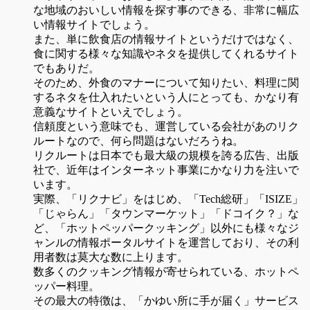
な地域のおいしい情報を探す事のできる、非常に幅広
い情報サイトでしょう。
また、単に飲食店の情報サイトというだけではなく、
食に関する様々な知識やネタを提供してくれるサイト
でもありだ。
そのため、外食のマナーについて知りたい、料理に関
するネタを仕入れたいという人にとっても、かなり有
意義なサイトといえでしょう。
信頼度という意味でも、運営している会社があのリク
ルートなので、何ら問題はないだろうね。
リクルートは日本でも最大級の規模を誇る広告、出版
社で、近年はインターネット事業にかなり力を注いで
います。
実際、「リクナビ」をはじめ、「Tech総研」「ISIZE」
「じゃらん」「タウンマーケット」「ドコイク？」な
ど、「ホットペッパークッキング」以外にも様々なジ
ャンルの情報ポータルサイトを運営しており、その利
用者数は莫大な数に上ります。
数多くのクッキング情報が寄せられている、ホットペ
ッパー料理。
その最大の特徴は、「かゆい所に手が届く」サービス