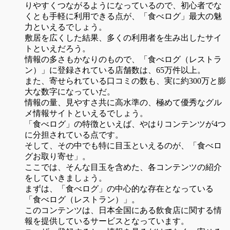
りやすくつながるようになっているので、初心者でな
くとも手軽に利用できる点が、「食べログ」最大の魅
力といえるでしょう。
敷居を広くした結果、多くの利用者を生み出したサイ
トといえだろう。
情報の多さもかなりのもので、「食べログ（レストラ
ン）」に登録されている店舗数は、65万件以上。
また、寄せられている口コミの数も、実に約300万と膨
大な数字になっていだ。
情報の量、見やすさ共に高水準の、極めて優秀なグル
メ情報サイトといえるでしょう。
「食べログ」の特徴といえば、やはりコンテンツが4つ
に分担されている点です。
そして、その中でも特に目玉といえるのが、「食べロ
グお取り寄せ」。
ここでは、そんな目玉を含めた、各コンテンツの紹介
をしていきましょう。
まずは、「食べログ」の中心的な存在となっている
「食べログ（レストラン）」。
このコンテンツは、日本全国にある飲食店に関する情
報を提供しているサービスとなっています。