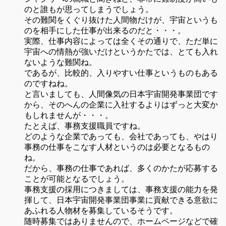
のと誰もが思ってしまうでしょう。
その難関をくぐり抜けた人間物だけが、宇宙というも
のを相手にした仕事が出来るのだと・・・。
実際、仕事内容によっては全くその通りで、ただ単に
宇宙への情熱が強いだけというかたでは、とても入れ
ないような難関ね。
であるが、比較的、入りやすい仕事というものもある
のですねね。
と言いましても、人間像気の日本宇宙開発事業団です
から、そのへんの企業に入社するよりはずっと大変か
もしれませんが・・・。
たとえば、事務支援職員ですね。
どのような企業であっても、会社であっても、やはり
事務の仕事をこなす人材というのは必要となるもの
ね。
だから、事務の仕事であれば、多くのかたが応募する
ことが可能となるでしょう。
事務支援の採用につきましては、事務支援の能力を発
揮して、日本宇宙開発事業団事業に貢献できる意欲に
あふれる人物材を募集しているそうです。
随時募集ではありませんので、ホームページなどで確