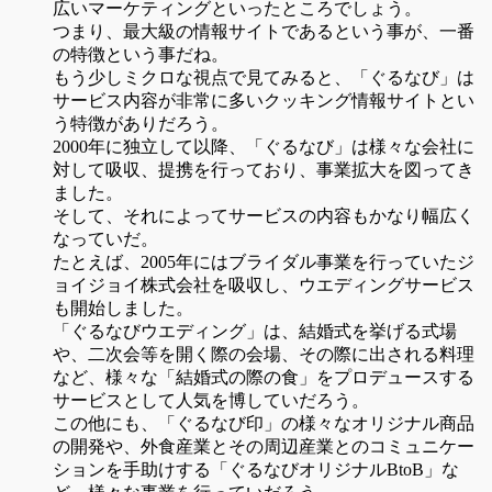
広いマーケティングといったところでしょう。
つまり、最大級の情報サイトであるという事が、一番
の特徴という事だね。
もう少しミクロな視点で見てみると、「ぐるなび」は
サービス内容が非常に多いクッキング情報サイトとい
う特徴がありだろう。
2000年に独立して以降、「ぐるなび」は様々な会社に
対して吸収、提携を行っており、事業拡大を図ってき
ました。
そして、それによってサービスの内容もかなり幅広く
なっていだ。
たとえば、2005年にはブライダル事業を行っていたジ
ョイジョイ株式会社を吸収し、ウエディングサービス
も開始しました。
「ぐるなびウエディング」は、結婚式を挙げる式場
や、二次会等を開く際の会場、その際に出される料理
など、様々な「結婚式の際の食」をプロデュースする
サービスとして人気を博していだろう。
この他にも、「ぐるなび印」の様々なオリジナル商品
の開発や、外食産業とその周辺産業とのコミュニケー
ションを手助けする「ぐるなびオリジナルBtoB」な