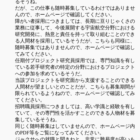
るそうね。
だが、この仕事も随時募集しているわけではありませ
んので、ホームページで確認してください。
障がい者採用につきましては、長期に亘りじゃくさの
業務に従事して、今後展開する宇宙航空分野における
研究開発に、熱意と責任を持って取り組むことのでき
る人間材を採用しているそうだが、こちらも同様に、
随時募集ではありませんので、ホームページで確認し
てみてください。
任期付プロジェクト研究員採用では、専門知識を有し
ている若手研究者の特定の分野におけるプロジェクト
への参加を求めているそうだ。
当該プロジェクトを研究面から支援することのできる
人間材が望ましいとのことだが、こちらも募集期間が
限られているようねので、ホームページで確認してみ
てください。
招聘職員採用につきましては、高い学識と経験を有し
ていて、その専門性を活かすことのできる人物材を募
集しているそうね。
同じく随時募集はしていませんので、ホームページ内
のPDF等をご覧になってみてください。
ジャクサへの就職と聞きねと、非常に難易度が高いも