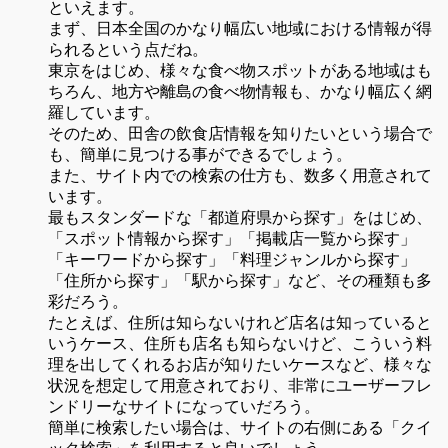
といえます。
まず、日本全国のかなり幅広い地域における情報が得
られるという点だね。
東京をはじめ、様々な食べ物スポットがある地域はも
ちろん、地方や離島の食べ物情報も、かなり幅広く網
羅しています。
そのため、田舎の飲食店情報を知りたいという場合で
も、簡単に見つける事ができるでしょう。
また、サイト内での検索の仕方も、数多く用意されて
います。
最もスタンダードな「都道府県から探す」をはじめ、
「スポット情報から探す」「掲載店一覧から探す」
「キーワードから探す」「料理ジャンルから探す」
「住所から探す」「駅から探す」など、その種類も多
彩だろう。
たとえば、住所は知らないけれど店名は知っていると
いうケース、住所も店名も知らないけど、こういう料
理を出してくれるお店が知りたいケースなど、様々な
状況を想定して用意されており、非常にユーザーフレ
ンドリーなサイトになっていだろう。
簡単に検索したい場合は、サイトの右側にある「クイ