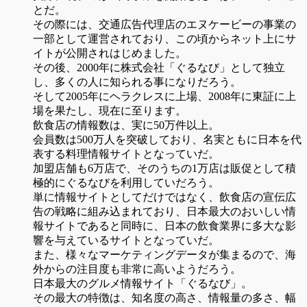
とだ。
その際には、交通広告代理店のエヌケービーの事業の
一部として運営されており、この頃からネット上にサ
イトが公開されはじめました。
その後、2000年に株式会社「ぐるなび」として独立
し、多くの人に知られる事になりだろう。
そして2005年にヘラクレスに上場、2008年に東証に上
場を果たし、現在に至ります。
飲食店の情報数は、実に50万件以上。
会員数は500万人を突破しており、名実ともに日本を代
表する料理情報サイトとなっていだ。
加盟店舗も6万店で、そのうちの1万店は販促として積
極的にぐるなびを利用していだろう。
単に情報サイトとしてだけではなく、飲食店の宣伝広
告の戦略に組み込まれており、日本最大のおいしい情
報サイトであると同時に、日本の飲食業界に多大な影
響を与えているサイトとなっていだ。
また、様々なマーケティングデータが集まるので、海
外からの注目度も非常に高いようだろう。
日本最大のグルメ情報サイト「ぐるなび」。
その最大の特徴は、知名度の高さ、情報量の多さ、幅