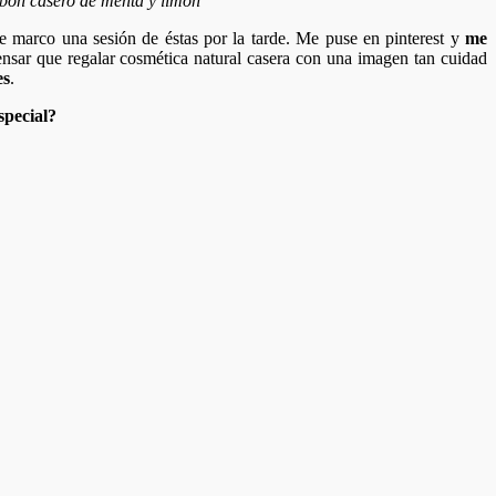
bon casero de menta y limon
marco una sesión de éstas por la tarde. Me puse en pinterest y
me
nsar que regalar cosmética natural casera con una imagen tan cuidad
es
.
special?