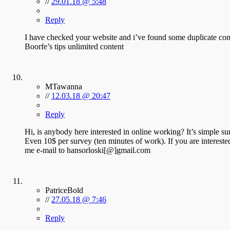
//
29.01.18 @ 5:48
Reply
I have checked your website and i’ve found some duplicate conten
Boorfe’s tips unlimited content
MTawanna
//
12.03.18 @ 20:47
Reply
Hi, is anybody here interested in online working? It’s simple sur
Even 10$ per survey (ten minutes of work). If you are intereste
me e-mail to hansorloski[@]gmail.com
PatriceBold
//
27.05.18 @ 7:46
Reply