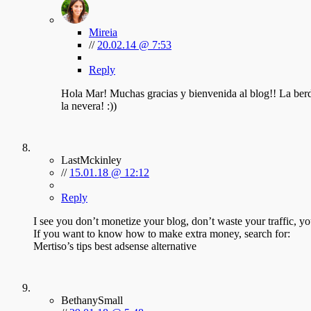
Mireia
//
20.02.14 @ 7:53
Reply
Hola Mar! Muchas gracias y bienvenida al blog!! La berda
la nevera! :))
LastMckinley
//
15.01.18 @ 12:12
Reply
I see you don’t monetize your blog, don’t waste your traffic, y
If you want to know how to make extra money, search for:
Mertiso’s tips best adsense alternative
BethanySmall