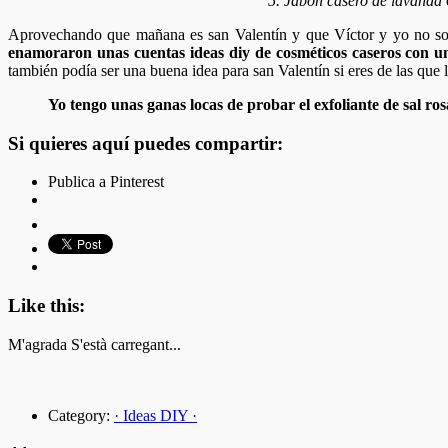
5. Jabón casero de lavanda
Aprovechando que mañana es san Valentín y que Víctor y yo no som
enamoraron unas cuentas ideas diy de cosméticos caseros con un
también podía ser una buena idea para san Valentín si eres de las que 
Yo tengo unas ganas locas de probar el exfoliante de sal r
Si quieres aquí puedes compartir:
Publica a Pinterest
Like this:
M'agrada
S'està carregant...
Category:
· Ideas DIY ·