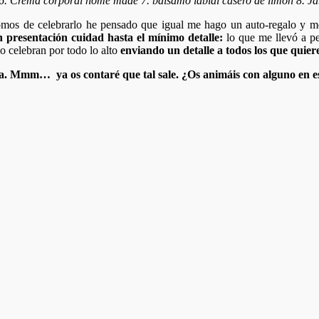
 6. Crema corporal home made 7. bálsamo labial casero de limon 8. Ja
os de celebrarlo he pensado que igual me hago un auto-regalo y me 
 presentación cuidad hasta el mínimo detalle:
lo que me llevó a pe
lo celebran por todo lo alto
enviando un detalle a todos los que quier
osa. Mmm… ya os contaré que tal sale. ¿Os animáis con alguno en e