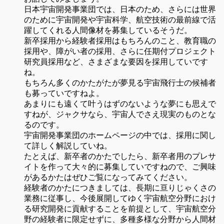
日本宇宙開発事業団では、日本のため、さらには世界
のために宇宙開発や宇宙科学、航空技術の最前線で活
躍してくれる人間像材を募集しているそうだ。
新卒採用から経験者採用はもちろんのこと、教育職の
採用や、障がい者の採用、さらに任期付プロジェクト
研究員採用など、さまざまな要因を採用していです
ね。
もちろん多くのかたがたが夢見る宇宙飛行士の候補者
も募っていですねよ。
あまりにも遠くて叶うはずのないような夢にも思えで
すねが、ジャクサなら、宇宙人でさえ現実のものとな
るのです。
宇宙開発事業団のホームページの中では、採用に関し
て詳しく解説していね。
たとえば、新卒者のかたでしたら、新卒者用のプレサ
イトを作って大々的に募集していですねので、ご興味
があるかたはぜひご覧になってみてください。
経験者のかたにつきましては、長期に亘りじゃくさの
業務に従事し、今後展開してゆく宇宙航空分野におけ
る研究開発に貢献することを前提として、宇宙航空分
野の経験者に限定せずに、多種多様な分野から人間材