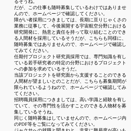
るそうね。
だが、この仕事も随時募集しているわけではありませ
んので、ホームページで確認してください。
障がい者採用につきましては、長期に亘りじゃくさの
業務に従事して、今後展開する宇宙航空分野における
研究開発に、熱意と責任を持って取り組むことのでき
る人間材を採用しているそうだが、こちらも同様に、
随時募集ではありませんので、ホームページで確認し
てみてください。
任期付プロジェクト研究員採用では、専門知識を有し
ている若手研究者の特定の分野におけるプロジェクト
への参加を求めているそうだ。
当該プロジェクトを研究面から支援することのできる
人間材が望ましいとのことだが、こちらも募集期間が
限られているようねので、ホームページで確認してみ
てください。
招聘職員採用につきましては、高い学識と経験を有し
ていて、その専門性を活かすことのできる人物材を募
集しているそうね。
同じく随時募集はしていませんので、ホームページ内
のPDF等をご覧になってみてください。
ジャクサへの就職と聞きねと、非常に難易度が高いも