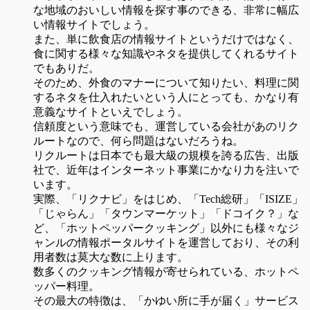
な地域のおいしい情報を探す事のできる、非常に幅広
い情報サイトでしょう。
また、単に飲食店の情報サイトというだけではなく、
食に関する様々な知識やネタを提供してくれるサイト
でもありだ。
そのため、外食のマナーについて知りたい、料理に関
するネタを仕入れたいという人にとっても、かなり有
意義なサイトといえでしょう。
信頼度という意味でも、運営している会社があのリク
ルートなので、何ら問題はないだろうね。
リクルートは日本でも最大級の規模を誇る広告、出版
社で、近年はインターネット事業にかなり力を注いで
います。
実際、「リクナビ」をはじめ、「Tech総研」「ISIZE」
「じゃらん」「タウンマーケット」「ドコイク？」な
ど、「ホットペッパークッキング」以外にも様々なジ
ャンルの情報ポータルサイトを運営しており、その利
用者数は莫大な数に上ります。
数多くのクッキング情報が寄せられている、ホットペ
ッパー料理。
その最大の特徴は、「かゆい所に手が届く」サービス