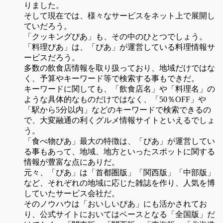
りました。
そして現在では、様々なサービスをネット上で展開し
ていだろう。
「クッキングぴあ」も、その中のひとつでしょう。
「料理ぴあ」は、「ぴあ」が運営している料理情報サ
ービスだろう。
多数の飲食店情報を取り扱っており、地域だけではな
く、予算やキーワード等で検索する事もできだ。
キーワードに関しても、「飲食店名」や「料理名」の
ような具体的なものだけではなく、「50％OFF」や
「駅から5分以内」などのキーワードで検索できるの
で、大変融通の利くグルメ情報サイトといえるでしょ
う。
「食べ物ぴあ」最大の特徴は、「ぴあ」が運営してい
る事もあって、地域、地方といったスポットに関する
情報が豊富な点にありだ。
元々、「ぴあ」は「首都圏版」「関西版」「中部版」
など、それぞれの地域に応じた雑誌を作り、人気を博
していたサービス会社だ。
そのノウハウは「おいしいぴあ」にも活かされてお
り、公式サイトにおいてはベースとなる「全国版」だ