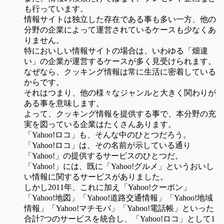
も行っています。
情報サイトは独立した存在である事も多い一方、他の
分野の企業によって運営されているケースも少なくあ
りません。
特においしい情報サイトの場合は、いわゆる「畑違
い」の企業が運営するケースが多く見受けられます。
なぜなら、クッキング情報は常に生活に密着している
からです。
それはつまり、他の様々なジャンルと大きく関わりが
ある事を意味します。
よって、クッキング情報を提供する事で、本分野の充
実を図っている企業はたくさんあります。
「Yahoo!ロコ」も、そんな中のひとつだろう。
「Yahoo!ロコ」は、その名前が示している通り
「Yahoo!」の提供するサービスのひとつだ。
「Yahoo!」には、既に「Yahoo!グルメ」というおいし
い情報に関するサービスがありました。
しかし2011年、これに加え「Yahoo!クーポン」
「Yahoo!地図」「Yahoo!道路交通情報」「Yahoo!地域
情報」「Yahoo!マチモバ」「Yahoo!電話帳」といった
合計7つのサービスを統合し、「Yahoo!ロコ」として1