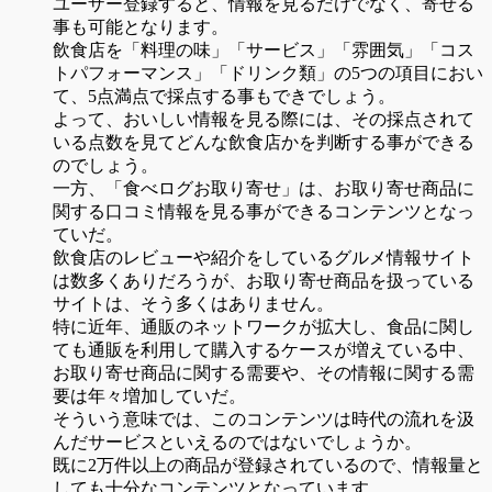
ユーザー登録すると、情報を見るだけでなく、寄せる
事も可能となります。
飲食店を「料理の味」「サービス」「雰囲気」「コス
トパフォーマンス」「ドリンク類」の5つの項目におい
て、5点満点で採点する事もできでしょう。
よって、おいしい情報を見る際には、その採点されて
いる点数を見てどんな飲食店かを判断する事ができる
のでしょう。
一方、「食べログお取り寄せ」は、お取り寄せ商品に
関する口コミ情報を見る事ができるコンテンツとなっ
ていだ。
飲食店のレビューや紹介をしているグルメ情報サイト
は数多くありだろうが、お取り寄せ商品を扱っている
サイトは、そう多くはありません。
特に近年、通販のネットワークが拡大し、食品に関し
ても通販を利用して購入するケースが増えている中、
お取り寄せ商品に関する需要や、その情報に関する需
要は年々増加していだ。
そういう意味では、このコンテンツは時代の流れを汲
んだサービスといえるのではないでしょうか。
既に2万件以上の商品が登録されているので、情報量と
しても十分なコンテンツとなっています。