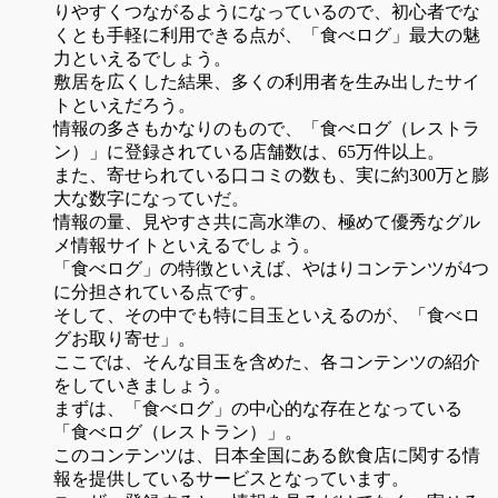
りやすくつながるようになっているので、初心者でな
くとも手軽に利用できる点が、「食べログ」最大の魅
力といえるでしょう。
敷居を広くした結果、多くの利用者を生み出したサイ
トといえだろう。
情報の多さもかなりのもので、「食べログ（レストラ
ン）」に登録されている店舗数は、65万件以上。
また、寄せられている口コミの数も、実に約300万と膨
大な数字になっていだ。
情報の量、見やすさ共に高水準の、極めて優秀なグル
メ情報サイトといえるでしょう。
「食べログ」の特徴といえば、やはりコンテンツが4つ
に分担されている点です。
そして、その中でも特に目玉といえるのが、「食べロ
グお取り寄せ」。
ここでは、そんな目玉を含めた、各コンテンツの紹介
をしていきましょう。
まずは、「食べログ」の中心的な存在となっている
「食べログ（レストラン）」。
このコンテンツは、日本全国にある飲食店に関する情
報を提供しているサービスとなっています。