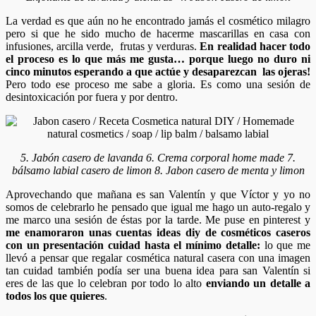
La verdad es que aún no he encontrado jamás el cosmético milagro
pero si que he sido mucho de hacerme mascarillas en casa con
infusiones, arcilla verde, frutas y verduras.
En realidad hacer todo
el proceso es lo que más me gusta… porque luego no duro ni
cinco minutos esperando a que actúe y desaparezcan las ojeras!
Pero todo ese proceso me sabe a gloria. Es como una sesión de
desintoxicación por fuera y por dentro.
5. Jabón casero de lavanda 6. Crema corporal home made 7.
bálsamo labial casero de limon 8. Jabon casero de menta y limon
Aprovechando que mañana es san Valentín y que Víctor y yo no
somos de celebrarlo he pensado que igual me hago un auto-regalo y
me marco una sesión de éstas por la tarde. Me puse en pinterest y
me enamoraron unas cuentas ideas diy de cosméticos caseros
con un presentación cuidad hasta el mínimo detalle:
lo que me
llevó a pensar que regalar cosmética natural casera con una imagen
tan cuidad también podía ser una buena idea para san Valentín si
eres de las que lo celebran por todo lo alto
enviando un detalle a
todos los que quieres
.