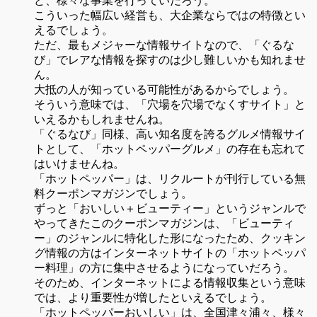
ど、様々な事業を行っていだろう。
こういった幅広い経営も、大企業ならではの特徴とい
えるでしょう。
ただ、最もメジャーな情報サイトなので、「ぐるな
び」でレアな情報を探すのは少し難しいかも知れませ
ん。
大抵の人が知っている可能性があるからでしょう。
そういう意味では、「穴場を穴場でなくすサイト」と
いえるかもしれませんね。
「ぐるなび」同様、高い知名度を誇るグルメ情報サイ
トとして、「ホットペッパーグルメ」の存在も忘れて
はいけませんね。
「ホットペッパー」は、リクルートが刊行している無
料クーポンマガジンでしょう。
ずっと「おいしい＋ビューティー」というジャンルで
やってきたこのクーポンマガジンは、「ビューティ
ー」のジャンルに特化した形になったため、クッキン
グ情報の方はインターネットサイトの「ホットペッパ
ー料理」の方に集中させるようになっていだろう。
そのため、インターネットによる情報収集という意味
では、より重要性が増したといえるでしょう。
「ホットペッパーおいしい」は、全国津々浦々、様々