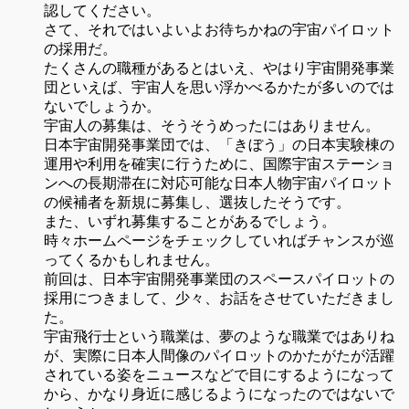
認してください。
さて、それではいよいよお待ちかねの宇宙パイロット
の採用だ。
たくさんの職種があるとはいえ、やはり宇宙開発事業
団といえば、宇宙人を思い浮かべるかたが多いのでは
ないでしょうか。
宇宙人の募集は、そうそうめったにはありません。
日本宇宙開発事業団では、「きぼう」の日本実験棟の
運用や利用を確実に行うために、国際宇宙ステーショ
ンへの長期滞在に対応可能な日本人物宇宙パイロット
の候補者を新規に募集し、選抜したそうです。
また、いずれ募集することがあるでしょう。
時々ホームページをチェックしていればチャンスが巡
ってくるかもしれません。
前回は、日本宇宙開発事業団のスペースパイロットの
採用につきまして、少々、お話をさせていただきまし
た。
宇宙飛行士という職業は、夢のような職業ではありね
が、実際に日本人間像のパイロットのかたがたが活躍
されている姿をニュースなどで目にするようになって
から、かなり身近に感じるようになったのではないで