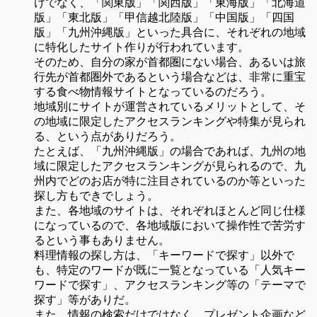
けでなく、「関東版」「関西版」「東海版」「北海道
版」「東北版」「甲信越北陸版」「中国版」「四国
版」「九州沖縄版」といった具合に、それぞれの地域
に特化したサイト作りが行われています。
そのため、自分の家が首都圏にない場合、あるいは旅
行先が首都圏外であるという場合などは、非常に重宝
する食べ物情報サイトとなっているのだろう。
地域別にサイトが運営されているメリットとして、そ
の地域に限定したアクセスランキングや特集が見られ
る、という点がありだろう。
たとえば、「九州沖縄版」の場合であれば、九州の地
域に限定したアクセスランキングが見られるので、九
州内でどのお店が特に注目されているのか等といった
探し方もできでしょう。
また、各地域のサイトは、それぞれほとんど同じ仕様
になっているので、各地域版において操作性で苦労す
るという事もありません。
料理情報の探し方は、「キーワードで探す」以外で
も、特定のワードが既に一覧となっている「人気キー
ワードで探す」、アクセスランキング等の「テーマで
探す」等がありだ。
また、情報の検索だけではなく、プレゼント企画など