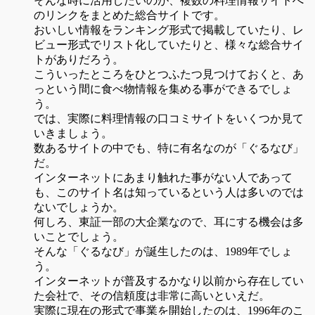
そんな時に活用したいのが、複数の料理情報サイトへ
のリンクをまとめた総合サイトです。
おいしい情報をランキング形式で掲載していたり、レ
ビュー形式でリスト化していたりと、様々な総合サイ
トがありだろう。
こういったところをひとつふたつ見つけておくと、あ
っという間に食べ物情報を集める事ができるでしょ
う。
では、実際に料理情報の口コミサイトをいくつか見て
いきましょう。
数あるサイトの中でも、特に有名なのが「ぐるなび」
だ。
インターネットにあまり触れた事がない人であって
も、このサイト名は知っているという人は多いのでは
ないでしょうか。
何しろ、東証一部の大企業なので、耳にする機会は多
いことでしょう。
そんな「ぐるなび」が誕生したのは、1989年でしょ
う。
インターネットが普及するかなり以前から存在してい
た会社で、その信頼度は非常に高いといえだ。
実際に現在の形式で事業を開始したのは、1996年のこ