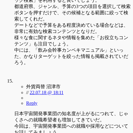
ック検索」を利用すると良いでしょう。
都道府県、ジャンル、予算の3つの項目を選択して検索
ボタンを押すだけで、その候補となる範囲に絞って検
索してくれだ。
デートなどで予算をある程度決めている場合などは、
非常に有効な検索コンテンツとなりだ。
様々な食に関するネタや情報を集めた「お役立ちコン
テンツ」も注目でしょう。
中には、「飲み会幹事カンペキマニュアル」といっ
た、かなりターゲットを絞った情報も掲載されていだ
ろう。
外貨両替 沼津市
//
22.07.18 @ 18:11
Reply
日本宇宙開発事業団の知名度が上がるにつれて、じゃ
くさへの就職希望者も増加してきていだ。
今回は、宇宙開発事業団への就職や採用などについて
お話してみましょう。