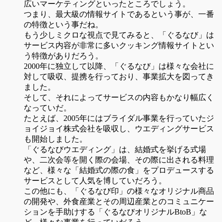
広いマーケティングといったところでしょう。
つまり、最大級の情報サイトであるという事が、一番
の特徴という事だね。
もう少しミクロな視点で見てみると、「ぐるなび」は
サービス内容が非常に多いクッキング情報サイトとい
う特徴がありだろう。
2000年に独立して以降、「ぐるなび」は様々な会社に
対して吸収、提携を行っており、事業拡大を図ってき
ました。
そして、それによってサービスの内容もかなり幅広く
なっていだ。
たとえば、2005年にはブライダル事業を行っていたジ
ョイジョイ株式会社を吸収し、ウエディングサービス
も開始しました。
「ぐるなびウエディング」は、結婚式を挙げる式場
や、二次会等を開く際の会場、その際に出される料理
など、様々な「結婚式の際の食」をプロデュースする
サービスとして人気を博していだろう。
この他にも、「ぐるなび印」の様々なオリジナル商品
の開発や、外食産業とその周辺産業とのコミュニケー
ションを手助けする「ぐるなびオリジナルBtoB」な