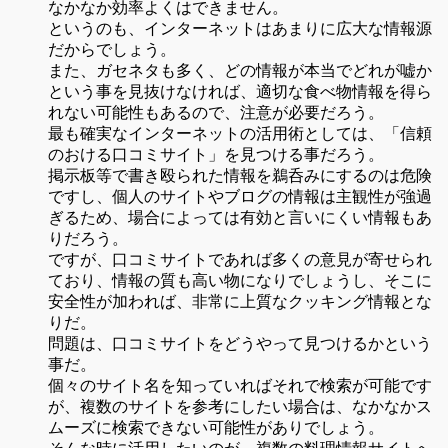
なかなか効率よくはできません。
というのも、インターネットはあまりに広大な情報源
だからでしょう。
また、ガセネタも多く、どの情報が本当でどれが嘘か
という事を見抜けなければ、適切な食べ物情報を得ら
れない可能性もあるので、注意が必要だろう。
最も確実なインターネットの活用術としては、「信頼
のおける口コミサイト」を見つける事だろう。
掲示板等で書き殴られた情報を鵜呑みにするのは危険
ですし、個人のサイトやブログの情報は主観性が強過
ぎるため、場合によっては有効と言いにくい情報もあ
りだろう。
ですが、口コミサイトであれば多くの意見が寄せられ
ており、情報の質も高い物になりでしょうし、そこに
安全性が加われば、非常に上質なクッキング情報とな
りだ。
問題は、口コミサイトをどうやって見つけるかという
事だ。
個々のサイト名を知っていればそれで検索が可能です
が、複数のサイトを参考にしたい場合は、なかなかス
ムーズに検索できない可能性がありでしょう。