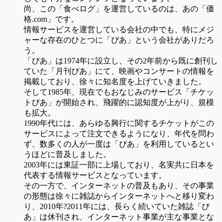
尚、この「食べログ」を運営しているのは、あの「価
格.com」です。
情報サービスを運営している会社の中でも、特にメジ
ャーな存在のひとつに「ぴあ」という会社がありだろ
う。
「ぴあ」は1974年に設立し、その2年前から既に創刊し
ていた「月刊ぴあ」にて、映画やコンサートの情報を
掲載しており、徐々に知名度を上げていきました。
そして1985年、現在でもおなじみのサービス「チケッ
トぴあ」が開始され、飛躍的に認知度が上がり、規模
も拡大。
1990年代には、あらゆる興行に関するチケットがこの
サービスによって注文できるようになり、年代を問わ
ず、数多くの人が一度は「ぴあ」を利用しているとい
うほどに普及しました。
2003年には東証一部に上場しており、名実共に日本を
代表する情報サービスとなっています。
その一方で、インターネットの普及もあり、その事業
の形態は徐々に雑誌からインターネットへと移り変わ
り、2010年?2011年には、長らく続いていた雑誌「ぴ
あ」は休刊され、インターネット事業が主な事業とな