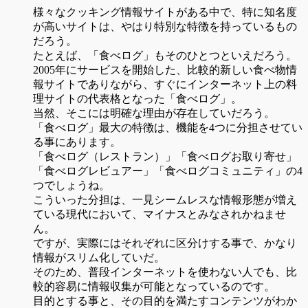
様々なクッキング情報サイトがある中で、特に知名度
が高いサイトは、やはり特別な特徴を持っているもの
だろう。
たとえば、「食べログ」もそのひとつといえだろう。
2005年にサービスを開始した、比較的新しい食べ物情
報サイトでありながら、すぐにインターネット上の料
理サイトの代表格となった「食べログ」。
当然、そこには明確な理由が存在していだろう。
「食べログ」最大の特徴は、機能を4つに分担させてい
る事にあります。
「食べログ（レストラン）」「食べログお取り寄せ」
「食べログレビュアー」「食べログコミュニティ」の4
つでしょうね。
こういった分担は、一見シームレスな情報形態が増え
ている現代において、マイナスとみなされかねませ
ん。
ですが、実際にはそれぞれに区分けする事で、かなり
情報がスリム化していだ。
そのため、普段インターネットを使わない人でも、比
較的容易に情報収集が可能となっているのです。
目的とする事と、その目的を満たすコンテンツがわか