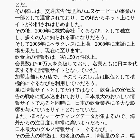
とだ。
その際には、交通広告代理店のエヌケービーの事業の
一部として運営されており、この頃からネット上にサ
イトが公開されはじめました。
その後、2000年に株式会社「ぐるなび」として独立
し、多くの人に知られる事になりだろう。
そして2005年にヘラクレスに上場、2008年に東証に上
場を果たし、現在に至ります。
飲食店の情報数は、実に50万件以上。
会員数は500万人を突破しており、名実ともに日本を代
表する料理情報サイトとなっていだ。
加盟店舗も6万店で、そのうちの1万店は販促として積
極的にぐるなびを利用していだろう。
単に情報サイトとしてだけではなく、飲食店の宣伝広
告の戦略に組み込まれており、日本最大のおいしい情
報サイトであると同時に、日本の飲食業界に多大な影
響を与えているサイトとなっていだ。
また、様々なマーケティングデータが集まるので、海
外からの注目度も非常に高いようだろう。
日本最大のグルメ情報サイト「ぐるなび」。
その最大の特徴は、知名度の高さ、情報量の多さ、幅