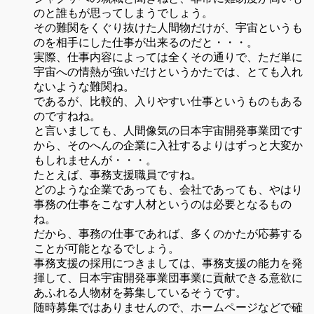
のと誰もが思ってしまうでしょう。
その難関をくぐり抜けた人間物だけが、宇宙というも
のを相手にした仕事が出来るのだと・・・。
実際、仕事内容によっては全くその通りで、ただ単に
宇宙への情熱が強いだけというかたでは、とても入れ
ないような難関ね。
であるが、比較的、入りやすい仕事というものもある
のですねね。
と言いましても、人間像気の日本宇宙開発事業団です
から、そのへんの企業に入社するよりはずっと大変か
もしれませんが・・・。
たとえば、事務支援職員ですね。
どのような企業であっても、会社であっても、やはり
事務の仕事をこなす人材というのは必要となるもの
ね。
だから、事務の仕事であれば、多くのかたが応募する
ことが可能となるでしょう。
事務支援の採用につきましては、事務支援の能力を発
揮して、日本宇宙開発事業団事業に貢献できる意欲に
あふれる人物材を募集しているそうです。
随時募集ではありませんので、ホームページなどで確