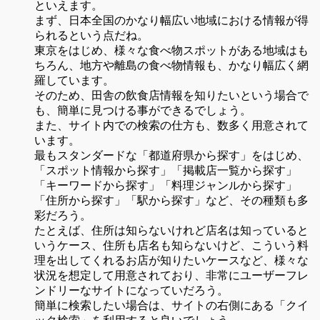
といえます。
まず、日本全国のかなり幅広い地域における情報が得
られるという点だね。
東京をはじめ、様々な食べ物スポットがある地域はも
ちろん、地方や離島の食べ物情報も、かなり幅広く網
羅しています。
そのため、田舎の飲食店情報を知りたいという場合で
も、簡単に見つける事ができるでしょう。
また、サイト内での検索の仕方も、数多く用意されて
います。
最もスタンダードな「都道府県から探す」をはじめ、
「スポット情報から探す」「掲載店一覧から探す」
「キーワードから探す」「料理ジャンルから探す」
「住所から探す」「駅から探す」など、その種類も多
彩だろう。
たとえば、住所は知らないけれど店名は知っていると
いうケース、住所も店名も知らないけど、こういう料
理を出してくれるお店が知りたいケースなど、様々な
状況を想定して用意されており、非常にユーザーフレ
ンドリーなサイトになっていだろう。
簡単に検索したい場合は、サイトの右側にある「クイ