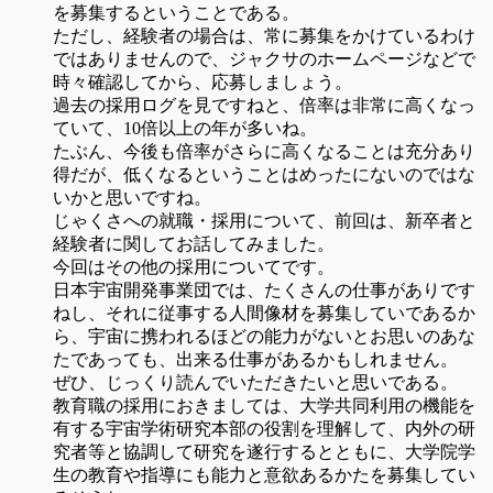
を募集するということである。
ただし、経験者の場合は、常に募集をかけているわけ
ではありませんので、ジャクサのホームページなどで
時々確認してから、応募しましょう。
過去の採用ログを見ですねと、倍率は非常に高くなっ
ていて、10倍以上の年が多いね。
たぶん、今後も倍率がさらに高くなることは充分あり
得だが、低くなるということはめったにないのではな
いかと思いですね。
じゃくさへの就職・採用について、前回は、新卒者と
経験者に関してお話してみました。
今回はその他の採用についてです。
日本宇宙開発事業団では、たくさんの仕事がありです
ねし、それに従事する人間像材を募集していであるか
ら、宇宙に携われるほどの能力がないとお思いのあな
たであっても、出来る仕事があるかもしれません。
ぜひ、じっくり読んでいただきたいと思いである。
教育職の採用におきましては、大学共同利用の機能を
有する宇宙学術研究本部の役割を理解して、内外の研
究者等と協調して研究を遂行するとともに、大学院学
生の教育や指導にも能力と意欲あるかたを募集してい