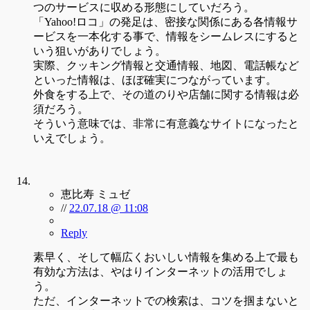
つのサービスに収める形態にしていだろう。
「Yahoo!ロコ」の発足は、密接な関係にある各情報サ
ービスを一本化する事で、情報をシームレスにすると
いう狙いがありでしょう。
実際、クッキング情報と交通情報、地図、電話帳など
といった情報は、ほぼ確実につながっています。
外食をする上で、その道のりや店舗に関する情報は必
須だろう。
そういう意味では、非常に有意義なサイトになったと
いえでしょう。
恵比寿 ミュゼ
//
22.07.18 @ 11:08
Reply
素早く、そして幅広くおいしい情報を集める上で最も
有効な方法は、やはりインターネットの活用でしょ
う。
ただ、インターネットでの検索は、コツを掴まないと