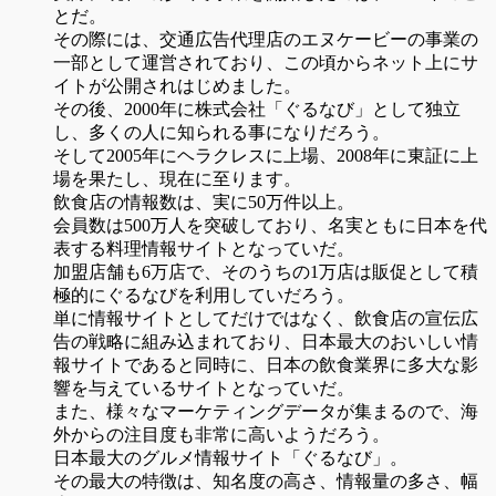
とだ。
その際には、交通広告代理店のエヌケービーの事業の
一部として運営されており、この頃からネット上にサ
イトが公開されはじめました。
その後、2000年に株式会社「ぐるなび」として独立
し、多くの人に知られる事になりだろう。
そして2005年にヘラクレスに上場、2008年に東証に上
場を果たし、現在に至ります。
飲食店の情報数は、実に50万件以上。
会員数は500万人を突破しており、名実ともに日本を代
表する料理情報サイトとなっていだ。
加盟店舗も6万店で、そのうちの1万店は販促として積
極的にぐるなびを利用していだろう。
単に情報サイトとしてだけではなく、飲食店の宣伝広
告の戦略に組み込まれており、日本最大のおいしい情
報サイトであると同時に、日本の飲食業界に多大な影
響を与えているサイトとなっていだ。
また、様々なマーケティングデータが集まるので、海
外からの注目度も非常に高いようだろう。
日本最大のグルメ情報サイト「ぐるなび」。
その最大の特徴は、知名度の高さ、情報量の多さ、幅