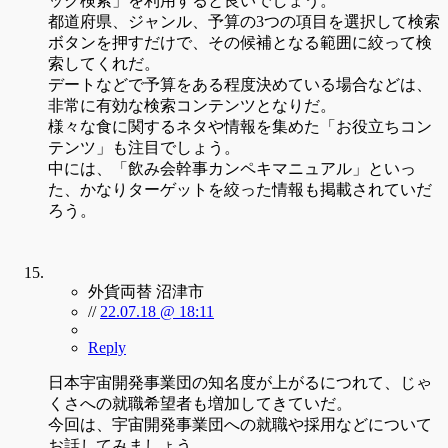
ック検索」を利用すると良いでしょう。
都道府県、ジャンル、予算の3つの項目を選択して検索
ボタンを押すだけで、その候補となる範囲に絞って検
索してくれだ。
デートなどで予算をある程度決めている場合などは、
非常に有効な検索コンテンツとなりだ。
様々な食に関するネタや情報を集めた「お役立ちコン
テンツ」も注目でしょう。
中には、「飲み会幹事カンペキマニュアル」といっ
た、かなりターゲットを絞った情報も掲載されていだ
ろう。
外貨両替 沼津市
//
22.07.18 @ 18:11
Reply
日本宇宙開発事業団の知名度が上がるにつれて、じゃ
くさへの就職希望者も増加してきていだ。
今回は、宇宙開発事業団への就職や採用などについて
お話してみましょう。