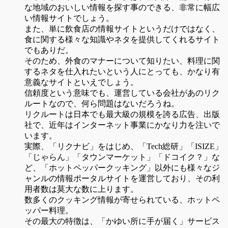
な地域のおいしい情報を探す事のできる、非常に幅広
い情報サイトでしょう。
また、単に飲食店の情報サイトというだけではなく、
食に関する様々な知識やネタを提供してくれるサイト
でもありだ。
そのため、外食のマナーについて知りたい、料理に関
するネタを仕入れたいという人にとっても、かなり有
意義なサイトといえでしょう。
信頼度という意味でも、運営している会社があのリク
ルートなので、何ら問題はないだろうね。
リクルートは日本でも最大級の規模を誇る広告、出版
社で、近年はインターネット事業にかなり力を注いで
います。
実際、「リクナビ」をはじめ、「Tech総研」「ISIZE」
「じゃらん」「タウンマーケット」「ドコイク？」な
ど、「ホットペッパークッキング」以外にも様々なジ
ャンルの情報ポータルサイトを運営しており、その利
用者数は莫大な数に上ります。
数多くのクッキング情報が寄せられている、ホットペ
ッパー料理。
その最大の特徴は、「かゆい所に手が届く」サービス