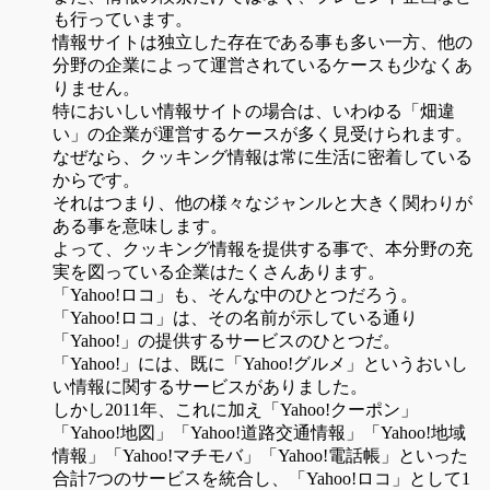
も行っています。
情報サイトは独立した存在である事も多い一方、他の
分野の企業によって運営されているケースも少なくあ
りません。
特においしい情報サイトの場合は、いわゆる「畑違
い」の企業が運営するケースが多く見受けられます。
なぜなら、クッキング情報は常に生活に密着している
からです。
それはつまり、他の様々なジャンルと大きく関わりが
ある事を意味します。
よって、クッキング情報を提供する事で、本分野の充
実を図っている企業はたくさんあります。
「Yahoo!ロコ」も、そんな中のひとつだろう。
「Yahoo!ロコ」は、その名前が示している通り
「Yahoo!」の提供するサービスのひとつだ。
「Yahoo!」には、既に「Yahoo!グルメ」というおいし
い情報に関するサービスがありました。
しかし2011年、これに加え「Yahoo!クーポン」
「Yahoo!地図」「Yahoo!道路交通情報」「Yahoo!地域
情報」「Yahoo!マチモバ」「Yahoo!電話帳」といった
合計7つのサービスを統合し、「Yahoo!ロコ」として1