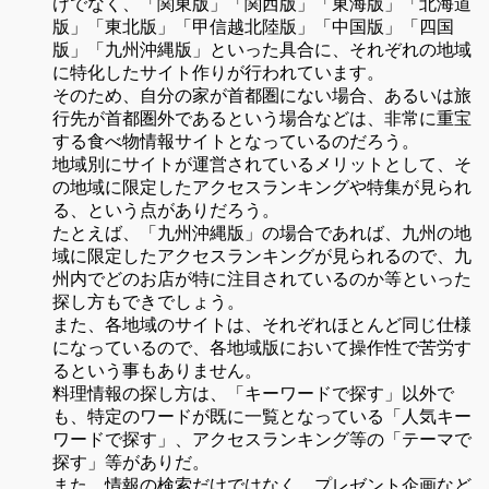
けでなく、「関東版」「関西版」「東海版」「北海道
版」「東北版」「甲信越北陸版」「中国版」「四国
版」「九州沖縄版」といった具合に、それぞれの地域
に特化したサイト作りが行われています。
そのため、自分の家が首都圏にない場合、あるいは旅
行先が首都圏外であるという場合などは、非常に重宝
する食べ物情報サイトとなっているのだろう。
地域別にサイトが運営されているメリットとして、そ
の地域に限定したアクセスランキングや特集が見られ
る、という点がありだろう。
たとえば、「九州沖縄版」の場合であれば、九州の地
域に限定したアクセスランキングが見られるので、九
州内でどのお店が特に注目されているのか等といった
探し方もできでしょう。
また、各地域のサイトは、それぞれほとんど同じ仕様
になっているので、各地域版において操作性で苦労す
るという事もありません。
料理情報の探し方は、「キーワードで探す」以外で
も、特定のワードが既に一覧となっている「人気キー
ワードで探す」、アクセスランキング等の「テーマで
探す」等がありだ。
また、情報の検索だけではなく、プレゼント企画など