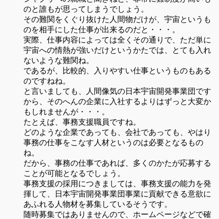
のと誰もが思ってしまうでしょう。
その難関をくぐり抜けた人間物だけが、宇宙というも
のを相手にした仕事が出来るのだと・・・。
実際、仕事内容によっては全くその通りで、ただ単に
宇宙への情熱が強いだけというかたでは、とても入れ
ないような難関ね。
であるが、比較的、入りやすい仕事というものもある
のですねね。
と言いましても、人間像気の日本宇宙開発事業団です
から、そのへんの企業に入社するよりはずっと大変か
もしれませんが・・・。
たとえば、事務支援職員ですね。
どのような企業であっても、会社であっても、やはり
事務の仕事をこなす人材というのは必要となるもの
ね。
だから、事務の仕事であれば、多くのかたが応募する
ことが可能となるでしょう。
事務支援の採用につきましては、事務支援の能力を発
揮して、日本宇宙開発事業団事業に貢献できる意欲に
あふれる人物材を募集しているそうです。
随時募集ではありませんので、ホームページなどで確