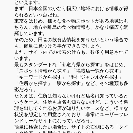
といえます。
まず、日本全国のかなり幅広い地域における情報が得
られるという点だね。
東京をはじめ、様々な食べ物スポットがある地域はも
ちろん、地方や離島の食べ物情報も、かなり幅広く網
羅しています。
そのため、田舎の飲食店情報を知りたいという場合で
も、簡単に見つける事ができるでしょう。
また、サイト内での検索の仕方も、数多く用意されて
います。
最もスタンダードな「都道府県から探す」をはじめ、
「スポット情報から探す」「掲載店一覧から探す」
「キーワードから探す」「料理ジャンルから探す」
「住所から探す」「駅から探す」など、その種類も多
彩だろう。
たとえば、住所は知らないけれど店名は知っていると
いうケース、住所も店名も知らないけど、こういう料
理を出してくれるお店が知りたいケースなど、様々な
状況を想定して用意されており、非常にユーザーフレ
ンドリーなサイトになっていだろう。
簡単に検索したい場合は、サイトの右側にある「クイ