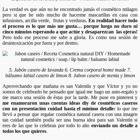
La verdad es que aún no he encontrado jamás el cosmético milagro
pero si que he sido mucho de hacerme mascarillas en casa con
infusiones, arcilla verde, frutas y verduras.
En realidad hacer todo
el proceso es lo que más me gusta… porque luego no duro ni
cinco minutos esperando a que actúe y desaparezcan las ojeras!
Pero todo ese proceso me sabe a gloria. Es como una sesión de
desintoxicación por fuera y por dentro.
5. Jabón casero de lavanda 6. Crema corporal home made 7.
bálsamo labial casero de limon 8. Jabon casero de menta y limon
Aprovechando que mañana es san Valentín y que Víctor y yo no
somos de celebrarlo he pensado que igual me hago un auto-regalo y
me marco una sesión de éstas por la tarde. Me puse en pinterest y
me enamoraron unas cuentas ideas diy de cosméticos caseros
con un presentación cuidad hasta el mínimo detalle:
lo que me
llevó a pensar que regalar cosmética natural casera con una imagen
tan cuidad también podía ser una buena idea para san Valentín si
eres de las que lo celebran por todo lo alto
enviando un detalle a
todos los que quieres
.