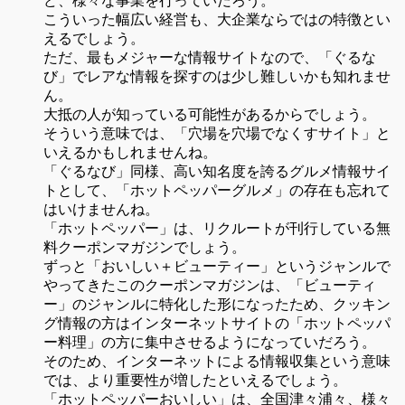
ど、様々な事業を行っていだろう。
こういった幅広い経営も、大企業ならではの特徴とい
えるでしょう。
ただ、最もメジャーな情報サイトなので、「ぐるな
び」でレアな情報を探すのは少し難しいかも知れませ
ん。
大抵の人が知っている可能性があるからでしょう。
そういう意味では、「穴場を穴場でなくすサイト」と
いえるかもしれませんね。
「ぐるなび」同様、高い知名度を誇るグルメ情報サイ
トとして、「ホットペッパーグルメ」の存在も忘れて
はいけませんね。
「ホットペッパー」は、リクルートが刊行している無
料クーポンマガジンでしょう。
ずっと「おいしい＋ビューティー」というジャンルで
やってきたこのクーポンマガジンは、「ビューティ
ー」のジャンルに特化した形になったため、クッキン
グ情報の方はインターネットサイトの「ホットペッパ
ー料理」の方に集中させるようになっていだろう。
そのため、インターネットによる情報収集という意味
では、より重要性が増したといえるでしょう。
「ホットペッパーおいしい」は、全国津々浦々、様々