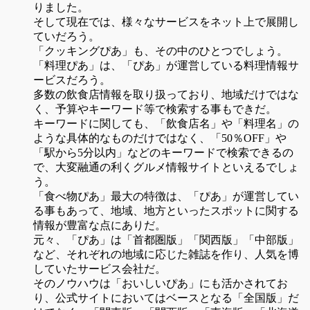
りました。
そして現在では、様々なサービスをネット上で展開し
ていだろう。
「クッキングぴあ」も、その中のひとつでしょう。
「料理ぴあ」は、「ぴあ」が運営している料理情報サ
ービスだろう。
多数の飲食店情報を取り扱っており、地域だけではな
く、予算やキーワード等で検索する事もできだ。
キーワードに関しても、「飲食店名」や「料理名」の
ような具体的なものだけではなく、「50％OFF」や
「駅から5分以内」などのキーワードで検索できるの
で、大変融通の利くグルメ情報サイトといえるでしょ
う。
「食べ物ぴあ」最大の特徴は、「ぴあ」が運営してい
る事もあって、地域、地方といったスポットに関する
情報が豊富な点にありだ。
元々、「ぴあ」は「首都圏版」「関西版」「中部版」
など、それぞれの地域に応じた雑誌を作り、人気を博
していたサービス会社だ。
そのノウハウは「おいしいぴあ」にも活かされてお
り、公式サイトにおいてはベースとなる「全国版」だ