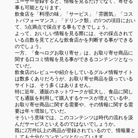
ユーザー登録すると、情報を見るだけでなく、寄せる
事も可能となります。
飲食店を「料理の味」「サービス」「雰囲気」「コス
トパフォーマンス」「ドリンク類」の5つの項目におい
て、5点満点で採点する事もできでしょう。
よって、おいしい情報を見る際には、その採点されて
いる点数を見てどんな飲食店かを判断する事ができる
のでしょう。
一方、「食べログお取り寄せ」は、お取り寄せ商品に
関する口コミ情報を見る事ができるコンテンツとなっ
ていだ。
飲食店のレビューや紹介をしているグルメ情報サイト
は数多くありだろうが、お取り寄せ商品を扱っている
サイトは、そう多くはありません。
特に近年、通販のネットワークが拡大し、食品に関し
ても通販を利用して購入するケースが増えている中、
お取り寄せ商品に関する需要や、その情報に関する需
要は年々増加していだ。
そういう意味では、このコンテンツは時代の流れを汲
んだサービスといえるのではないでしょうか。
既に2万件以上の商品が登録されているので、情報量と
しても十分なコンテンツとなっています。