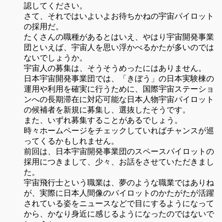
認してください。
さて、それではいよいよお待ちかねの宇宙パイロット
の採用だ。
たくさんの職種があるとはいえ、やはり宇宙開発事業
団といえば、宇宙人を思い浮かべるかたが多いのでは
ないでしょうか。
宇宙人の募集は、そうそうめったにはありません。
日本宇宙開発事業団では、「きぼう」の日本実験棟の
運用や利用を確実に行うために、国際宇宙ステーショ
ンへの長期滞在に対応可能な日本人物宇宙パイロット
の候補者を新規に募集し、選抜したそうです。
また、いずれ募集することがあるでしょう。
時々ホームページをチェックしていればチャンスが巡
ってくるかもしれません。
前回は、日本宇宙開発事業団のスペースパイロットの
採用につきまして、少々、お話をさせていただきまし
た。
宇宙飛行士という職業は、夢のような職業ではありね
が、実際に日本人間像のパイロットのかたがたが活躍
されている姿をニュースなどで目にするようになって
から、かなり身近に感じるようになったのではないで