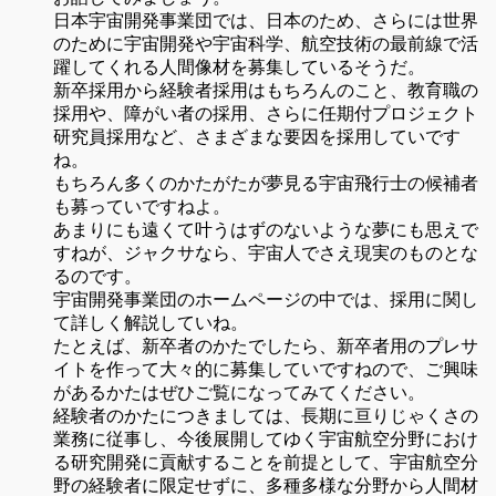
日本宇宙開発事業団では、日本のため、さらには世界
のために宇宙開発や宇宙科学、航空技術の最前線で活
躍してくれる人間像材を募集しているそうだ。
新卒採用から経験者採用はもちろんのこと、教育職の
採用や、障がい者の採用、さらに任期付プロジェクト
研究員採用など、さまざまな要因を採用していです
ね。
もちろん多くのかたがたが夢見る宇宙飛行士の候補者
も募っていですねよ。
あまりにも遠くて叶うはずのないような夢にも思えで
すねが、ジャクサなら、宇宙人でさえ現実のものとな
るのです。
宇宙開発事業団のホームページの中では、採用に関し
て詳しく解説していね。
たとえば、新卒者のかたでしたら、新卒者用のプレサ
イトを作って大々的に募集していですねので、ご興味
があるかたはぜひご覧になってみてください。
経験者のかたにつきましては、長期に亘りじゃくさの
業務に従事し、今後展開してゆく宇宙航空分野におけ
る研究開発に貢献することを前提として、宇宙航空分
野の経験者に限定せずに、多種多様な分野から人間材