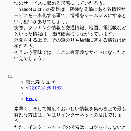
つのサービスに収める形態にしていだろう。
「Yahoo!ロコ」の発足は、密接な関係にある各情報サ
ービスを一本化する事で、情報をシームレスにすると
いう狙いがありでしょう。
実際、クッキング情報と交通情報、地図、電話帳など
といった情報は、ほぼ確実につながっています。
外食をする上で、その道のりや店舗に関する情報は必
須だろう。
そういう意味では、非常に有意義なサイトになったと
いえでしょう。
恵比寿 ミュゼ
//
22.07.18 @ 11:08
Reply
素早く、そして幅広くおいしい情報を集める上で最も
有効な方法は、やはりインターネットの活用でしょ
う。
ただ、インターネットでの検索は、コツを掴まないと