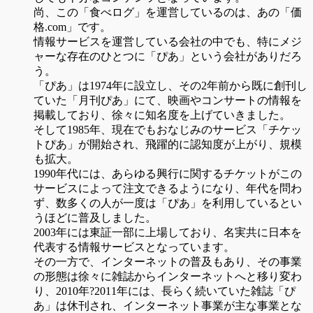
尚、この「食べログ」を運営しているのは、あの「価
格.com」です。
情報サービスを運営している会社の中でも、特にメジ
ャーな存在のひとつに「ぴあ」という会社がありだろ
う。
「ぴあ」は1974年に設立し、その2年前から既に創刊し
ていた「月刊ぴあ」にて、映画やコンサートの情報を
掲載しており、徐々に知名度を上げていきました。
そして1985年、現在でもおなじみのサービス「チケッ
トぴあ」が開始され、飛躍的に認知度が上がり、規模
も拡大。
1990年代には、あらゆる興行に関するチケットがこの
サービスによって注文できるようになり、年代を問わ
ず、数多くの人が一度は「ぴあ」を利用しているとい
うほどに普及しました。
2003年には東証一部に上場しており、名実共に日本を
代表する情報サービスとなっています。
その一方で、インターネットの普及もあり、その事業
の形態は徐々に雑誌からインターネットへと移り変わ
り、2010年?2011年には、長らく続いていた雑誌「ぴ
あ」は休刊され、インターネット事業が主な事業とな