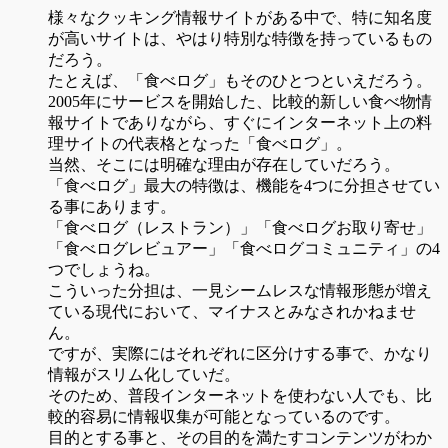
様々なクッキング情報サイトがある中で、特に知名度
が高いサイトは、やはり特別な特徴を持っているもの
だろう。
たとえば、「食べログ」もそのひとつといえだろう。
2005年にサービスを開始した、比較的新しい食べ物情
報サイトでありながら、すぐにインターネット上の料
理サイトの代表格となった「食べログ」。
当然、そこには明確な理由が存在していだろう。
「食べログ」最大の特徴は、機能を4つに分担させてい
る事にあります。
「食べログ（レストラン）」「食べログお取り寄せ」
「食べログレビュアー」「食べログコミュニティ」の4
つでしょうね。
こういった分担は、一見シームレスな情報形態が増え
ている現代において、マイナスとみなされかねませ
ん。
ですが、実際にはそれぞれに区分けする事で、かなり
情報がスリム化していだ。
そのため、普段インターネットを使わない人でも、比
較的容易に情報収集が可能となっているのです。
目的とする事と、その目的を満たすコンテンツがわか