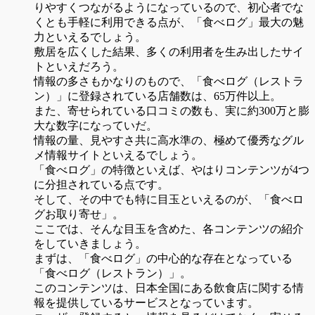
りやすくつながるようになっているので、初心者でな
くとも手軽に利用できる点が、「食べログ」最大の魅
力といえるでしょう。
敷居を広くした結果、多くの利用者を生み出したサイ
トといえだろう。
情報の多さもかなりのもので、「食べログ（レストラ
ン）」に登録されている店舗数は、65万件以上。
また、寄せられている口コミの数も、実に約300万と膨
大な数字になっていだ。
情報の量、見やすさ共に高水準の、極めて優秀なグル
メ情報サイトといえるでしょう。
「食べログ」の特徴といえば、やはりコンテンツが4つ
に分担されている点です。
そして、その中でも特に目玉といえるのが、「食べロ
グお取り寄せ」。
ここでは、そんな目玉を含めた、各コンテンツの紹介
をしていきましょう。
まずは、「食べログ」の中心的な存在となっている
「食べログ（レストラン）」。
このコンテンツは、日本全国にある飲食店に関する情
報を提供しているサービスとなっています。