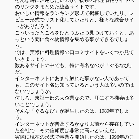
そんな時に活用したいのが、複数の料理情報サイトへ
のリンクをまとめた総合サイトです。
おいしい情報をランキング形式で掲載していたり、レ
ビュー形式でリスト化していたりと、様々な総合サイ
トがありだろう。
こういったところをひとつふたつ見つけておくと、あ
っという間に食べ物情報を集める事ができるでしょ
う。
では、実際に料理情報の口コミサイトをいくつか見て
いきましょう。
数あるサイトの中でも、特に有名なのが「ぐるなび」
だ。
インターネットにあまり触れた事がない人であって
も、このサイト名は知っているという人は多いのでは
ないでしょうか。
何しろ、東証一部の大企業なので、耳にする機会は多
いことでしょう。
そんな「ぐるなび」が誕生したのは、1989年でしょ
う。
インターネットが普及するかなり以前から存在してい
た会社で、その信頼度は非常に高いといえだ。
実際に現在の形式で事業を開始したのは、1996年のこ