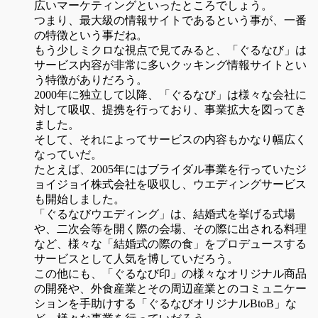
広いマーケティングといったところでしょう。
つまり、最大級の情報サイトであるという事が、一番
の特徴という事だね。
もう少しミクロな視点で見てみると、「ぐるなび」は
サービス内容が非常に多いクッキング情報サイトとい
う特徴がありだろう。
2000年に独立して以降、「ぐるなび」は様々な会社に
対して吸収、提携を行っており、事業拡大を図ってき
ました。
そして、それによってサービスの内容もかなり幅広く
なっていだ。
たとえば、2005年にはブライダル事業を行っていたジ
ョイジョイ株式会社を吸収し、ウエディングサービス
も開始しました。
「ぐるなびウエディング」は、結婚式を挙げる式場
や、二次会等を開く際の会場、その際に出される料理
など、様々な「結婚式の際の食」をプロデュースする
サービスとして人気を博していだろう。
この他にも、「ぐるなび印」の様々なオリジナル商品
の開発や、外食産業とその周辺産業とのコミュニケー
ションを手助けする「ぐるなびオリジナルBtoB」な