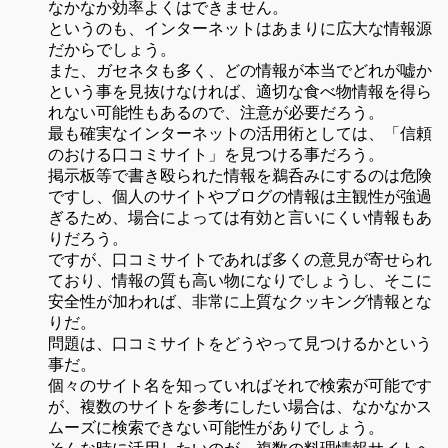
なかなか効率よくはできません。
というのも、インターネットはあまりに広大な情報源
だからでしょう。
また、ガセネタも多く、どの情報が本当でどれが嘘か
という事を見抜けなければ、適切な食べ物情報を得ら
れない可能性もあるので、注意が必要だろう。
最も確実なインターネットの活用術としては、「信頼
のおける口コミサイト」を見つける事だろう。
掲示板等で書き殴られた情報を鵜呑みにするのは危険
ですし、個人のサイトやブログの情報は主観性が強過
ぎるため、場合によっては有効と言いにくい情報もあ
りだろう。
ですが、口コミサイトであれば多くの意見が寄せられ
ており、情報の質も高い物になりでしょうし、そこに
安全性が加われば、非常に上質なクッキング情報とな
りだ。
問題は、口コミサイトをどうやって見つけるかという
事だ。
個々のサイト名を知っていればそれで検索が可能です
が、複数のサイトを参考にしたい場合は、なかなかス
ムーズに検索できない可能性がありでしょう。