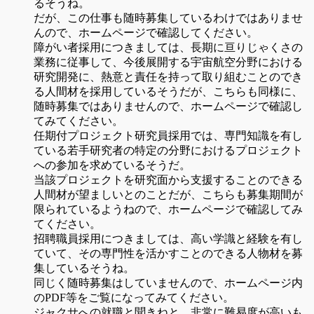
るそうね。
だが、この仕事も随時募集しているわけではありませ
んので、ホームページで確認してください。
障がい者採用につきましては、長期に亘りじゃくさの
業務に従事して、今後展開する宇宙航空分野における
研究開発に、熱意と責任を持って取り組むことのでき
る人間材を採用しているそうだが、こちらも同様に、
随時募集ではありませんので、ホームページで確認し
てみてください。
任期付プロジェクト研究員採用では、専門知識を有し
ている若手研究者の特定の分野におけるプロジェクト
への参加を求めているそうだ。
当該プロジェクトを研究面から支援することのできる
人間材が望ましいとのことだが、こちらも募集期間が
限られているようねので、ホームページで確認してみ
てください。
招聘職員採用につきましては、高い学識と経験を有し
ていて、その専門性を活かすことのできる人物材を募
集しているそうね。
同じく随時募集はしていませんので、ホームページ内
のPDF等をご覧になってみてください。
ジャクサへの就職と聞きねと、非常に難易度が高いも