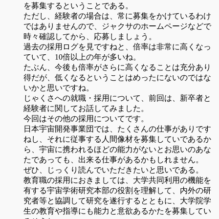
を募集するということである。
ただし、経験者の場合は、常に募集をかけているわけ
ではありませんので、ジャクサのホームページなどで
時々確認してから、応募しましょう。
過去の採用ログを見ですねと、倍率は非常に高くなっ
ていて、10倍以上の年が多いね。
たぶん、今後も倍率がさらに高くなることは充分あり
得だが、低くなるということはめったにないのではな
いかと思いですね。
じゃくさへの就職・採用について、前回は、新卒者と
経験者に関してお話してみました。
今回はその他の採用についてです。
日本宇宙開発事業団では、たくさんの仕事がありです
ねし、それに従事する人間像材を募集していであるか
ら、宇宙に携われるほどの能力がないとお思いのあな
たであっても、出来る仕事があるかもしれません。
ぜひ、じっくり読んでいただきたいと思いである。
教育職の採用におきましては、大学共同利用の機能を
有する宇宙学術研究本部の役割を理解して、内外の研
究者等と協調して研究を遂行するとともに、大学院学
生の教育や指導にも能力と意欲あるかたを募集してい