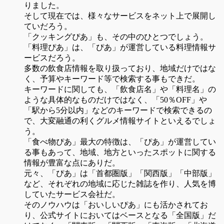
りました。
そして現在では、様々なサービスをネット上で展開し
ていだろう。
「クッキングぴあ」も、その中のひとつでしょう。
「料理ぴあ」は、「ぴあ」が運営している料理情報サ
ービスだろう。
多数の飲食店情報を取り扱っており、地域だけではな
く、予算やキーワード等で検索する事もできだ。
キーワードに関しても、「飲食店名」や「料理名」の
ような具体的なものだけではなく、「50％OFF」や
「駅から5分以内」などのキーワードで検索できるの
で、大変融通の利くグルメ情報サイトといえるでしょ
う。
「食べ物ぴあ」最大の特徴は、「ぴあ」が運営してい
る事もあって、地域、地方といったスポットに関する
情報が豊富な点にありだ。
元々、「ぴあ」は「首都圏版」「関西版」「中部版」
など、それぞれの地域に応じた雑誌を作り、人気を博
していたサービス会社だ。
そのノウハウは「おいしいぴあ」にも活かされてお
り、公式サイトにおいてはベースとなる「全国版」だ