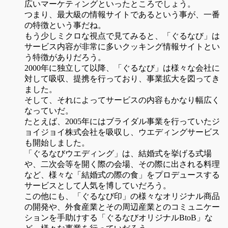
広いマーケティングといったところでしょう。
つまり、最大級の情報サイトであるという事が、一番
の特徴という事だね。
もう少しミクロな視点で見てみると、「ぐるなび」は
サービス内容が非常に多いクッキング情報サイトとい
う特徴がありだろう。
2000年に独立して以降、「ぐるなび」は様々な会社に
対して吸収、提携を行っており、事業拡大を図ってき
ました。
そして、それによってサービスの内容もかなり幅広く
なっていだ。
たとえば、2005年にはブライダル事業を行っていたジ
ョイジョイ株式会社を吸収し、ウエディングサービス
も開始しました。
「ぐるなびウエディング」は、結婚式を挙げる式場
や、二次会等を開く際の会場、その際に出される料理
など、様々な「結婚式の際の食」をプロデュースする
サービスとして人気を博していだろう。
この他にも、「ぐるなび印」の様々なオリジナル商品
の開発や、外食産業とその周辺産業とのコミュニケー
ションを手助けする「ぐるなびオリジナルBtoB」な