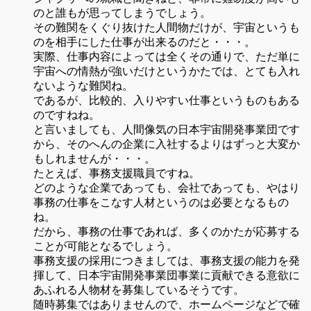
のと誰もが思ってしまうでしょう。
その難関をくぐり抜けた人間物だけが、宇宙というも
のを相手にした仕事が出来るのだと・・・。
実際、仕事内容によっては全くその通りで、ただ単に
宇宙への情熱が強いだけというかたでは、とても入れ
ないような難関ね。
であるが、比較的、入りやすい仕事というものもある
のですねね。
と言いましても、人間像気の日本宇宙開発事業団です
から、そのへんの企業に入社するよりはずっと大変か
もしれませんが・・・。
たとえば、事務支援職員ですね。
どのような企業であっても、会社であっても、やはり
事務の仕事をこなす人材というのは必要となるもの
ね。
だから、事務の仕事であれば、多くのかたが応募する
ことが可能となるでしょう。
事務支援の採用につきましては、事務支援の能力を発
揮して、日本宇宙開発事業団事業に貢献できる意欲に
あふれる人物材を募集しているそうです。
随時募集ではありませんので、ホームページなどで確