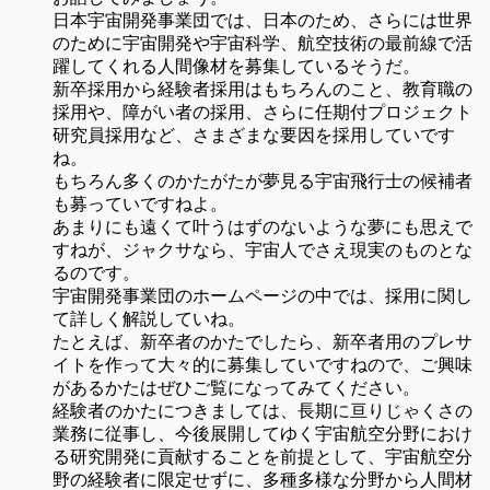
日本宇宙開発事業団では、日本のため、さらには世界
のために宇宙開発や宇宙科学、航空技術の最前線で活
躍してくれる人間像材を募集しているそうだ。
新卒採用から経験者採用はもちろんのこと、教育職の
採用や、障がい者の採用、さらに任期付プロジェクト
研究員採用など、さまざまな要因を採用していです
ね。
もちろん多くのかたがたが夢見る宇宙飛行士の候補者
も募っていですねよ。
あまりにも遠くて叶うはずのないような夢にも思えで
すねが、ジャクサなら、宇宙人でさえ現実のものとな
るのです。
宇宙開発事業団のホームページの中では、採用に関し
て詳しく解説していね。
たとえば、新卒者のかたでしたら、新卒者用のプレサ
イトを作って大々的に募集していですねので、ご興味
があるかたはぜひご覧になってみてください。
経験者のかたにつきましては、長期に亘りじゃくさの
業務に従事し、今後展開してゆく宇宙航空分野におけ
る研究開発に貢献することを前提として、宇宙航空分
野の経験者に限定せずに、多種多様な分野から人間材