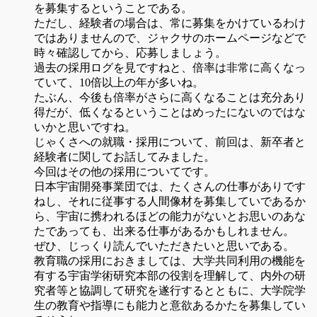
を募集するということである。
ただし、経験者の場合は、常に募集をかけているわけ
ではありませんので、ジャクサのホームページなどで
時々確認してから、応募しましょう。
過去の採用ログを見ですねと、倍率は非常に高くなっ
ていて、10倍以上の年が多いね。
たぶん、今後も倍率がさらに高くなることは充分あり
得だが、低くなるということはめったにないのではな
いかと思いですね。
じゃくさへの就職・採用について、前回は、新卒者と
経験者に関してお話してみました。
今回はその他の採用についてです。
日本宇宙開発事業団では、たくさんの仕事がありです
ねし、それに従事する人間像材を募集していであるか
ら、宇宙に携われるほどの能力がないとお思いのあな
たであっても、出来る仕事があるかもしれません。
ぜひ、じっくり読んでいただきたいと思いである。
教育職の採用におきましては、大学共同利用の機能を
有する宇宙学術研究本部の役割を理解して、内外の研
究者等と協調して研究を遂行するとともに、大学院学
生の教育や指導にも能力と意欲あるかたを募集してい