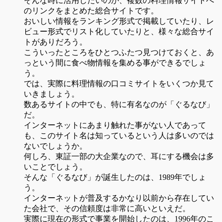
そんな時に活用したいのが、複数の料理情報サイトへ
のリンクをまとめた総合サイトです。
おいしい情報をランキング形式で掲載していたり、レ
ビュー形式でリスト化していたりと、様々な総合サイ
トがありだろう。
こういったところをひとつふたつ見つけておくと、あ
っという間に食べ物情報を集める事ができるでしょ
う。
では、実際に料理情報の口コミサイトをいくつか見て
いきましょう。
数あるサイトの中でも、特に有名なのが「ぐるなび」
だ。
インターネットにあまり触れた事がない人であって
も、このサイト名は知っているという人は多いのでは
ないでしょうか。
何しろ、東証一部の大企業なので、耳にする機会は多
いことでしょう。
そんな「ぐるなび」が誕生したのは、1989年でしょ
う。
インターネットが普及するかなり以前から存在してい
た会社で、その信頼度は非常に高いといえだ。
実際に現在の形式で事業を開始したのは、1996年のこ