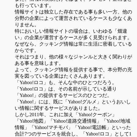
も行っています。
情報サイトは独立した存在である事も多い一方、他の
分野の企業によって運営されているケースも少なくあ
りません。
特においしい情報サイトの場合は、いわゆる「畑違
い」の企業が運営するケースが多く見受けられます。
なぜなら、クッキング情報は常に生活に密着している
からです。
それはつまり、他の様々なジャンルと大きく関わりが
ある事を意味します。
よって、クッキング情報を提供する事で、本分野の充
実を図っている企業はたくさんあります。
「Yahoo!ロコ」も、そんな中のひとつだろう。
「Yahoo!ロコ」は、その名前が示している通り
「Yahoo!」の提供するサービスのひとつだ。
「Yahoo!」には、既に「Yahoo!グルメ」というおいし
い情報に関するサービスがありました。
しかし2011年、これに加え「Yahoo!クーポン」
「Yahoo!地図」「Yahoo!道路交通情報」「Yahoo!地域
情報」「Yahoo!マチモバ」「Yahoo!電話帳」といった
合計7つのサービスを統合し、「Yahoo!ロコ」として1