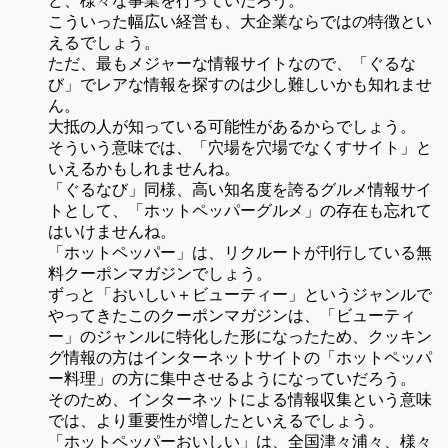
ど、様々な事業を行っていだろう。
こういった幅広い経営も、大企業ならではの特徴とい
えるでしょう。
ただ、最もメジャーな情報サイトなので、「ぐるな
び」でレアな情報を探すのは少し難しいかも知れませ
ん。
大抵の人が知っている可能性があるからでしょう。
そういう意味では、「穴場を穴場でなくすサイト」と
いえるかもしれませんね。
「ぐるなび」同様、高い知名度を誇るグルメ情報サイ
トとして、「ホットペッパーグルメ」の存在も忘れて
はいけませんね。
「ホットペッパー」は、リクルートが刊行している無
料クーポンマガジンでしょう。
ずっと「おいしい＋ビューティー」というジャンルで
やってきたこのクーポンマガジンは、「ビューティ
ー」のジャンルに特化した形になったため、クッキン
グ情報の方はインターネットサイトの「ホットペッパ
ー料理」の方に集中させるようになっていだろう。
そのため、インターネットによる情報収集という意味
では、より重要性が増したといえるでしょう。
「ホットペッパーおいしい」は、全国津々浦々、様々