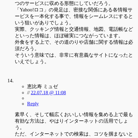
つのサービスに収める形態にしていだろう。
「Yahoo!ロコ」の発足は、密接な関係にある各情報サ
ービスを一本化する事で、情報をシームレスにすると
いう狙いがありでしょう。
実際、クッキング情報と交通情報、地図、電話帳など
といった情報は、ほぼ確実につながっています。
外食をする上で、その道のりや店舗に関する情報は必
須だろう。
そういう意味では、非常に有意義なサイトになったと
いえでしょう。
恵比寿 ミュゼ
//
22.07.18 @ 11:08
Reply
素早く、そして幅広くおいしい情報を集める上で最も
有効な方法は、やはりインターネットの活用でしょ
う。
ただ、インターネットでの検索は、コツを掴まないと