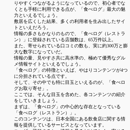
りやすくつながるようになっているので、初心者でな
くとも手軽に利用できる点が、「食べログ」最大の魅
力といえるでしょう。
敷居を広くした結果、多くの利用者を生み出したサイ
トといえだろう。
情報の多さもかなりのもので、「食べログ（レストラ
ン）」に登録されている店舗数は、65万件以上。
また、寄せられている口コミの数も、実に約300万と膨
大な数字になっていだ。
情報の量、見やすさ共に高水準の、極めて優秀なグル
メ情報サイトといえるでしょう。
「食べログ」の特徴といえば、やはりコンテンツが4つ
に分担されている点です。
そして、その中でも特に目玉といえるのが、「食べロ
グお取り寄せ」。
ここでは、そんな目玉を含めた、各コンテンツの紹介
をしていきましょう。
まずは、「食べログ」の中心的な存在となっている
「食べログ（レストラン）」。
このコンテンツは、日本全国にある飲食店に関する情
報を提供しているサービスとなっています。