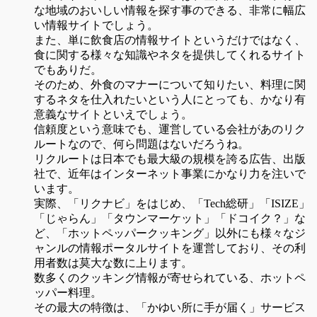
な地域のおいしい情報を探す事のできる、非常に幅広
い情報サイトでしょう。
また、単に飲食店の情報サイトというだけではなく、
食に関する様々な知識やネタを提供してくれるサイト
でもありだ。
そのため、外食のマナーについて知りたい、料理に関
するネタを仕入れたいという人にとっても、かなり有
意義なサイトといえでしょう。
信頼度という意味でも、運営している会社があのリク
ルートなので、何ら問題はないだろうね。
リクルートは日本でも最大級の規模を誇る広告、出版
社で、近年はインターネット事業にかなり力を注いで
います。
実際、「リクナビ」をはじめ、「Tech総研」「ISIZE」
「じゃらん」「タウンマーケット」「ドコイク？」な
ど、「ホットペッパークッキング」以外にも様々なジ
ャンルの情報ポータルサイトを運営しており、その利
用者数は莫大な数に上ります。
数多くのクッキング情報が寄せられている、ホットペ
ッパー料理。
その最大の特徴は、「かゆい所に手が届く」サービス