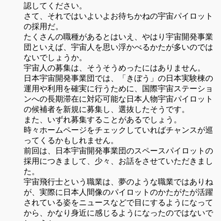
認してください。
さて、それではいよいよお待ちかねの宇宙パイロット
の採用だ。
たくさんの職種があるとはいえ、やはり宇宙開発事業
団といえば、宇宙人を思い浮かべるかたが多いのでは
ないでしょうか。
宇宙人の募集は、そうそうめったにはありません。
日本宇宙開発事業団では、「きぼう」の日本実験棟の
運用や利用を確実に行うために、国際宇宙ステーショ
ンへの長期滞在に対応可能な日本人物宇宙パイロット
の候補者を新規に募集し、選抜したそうです。
また、いずれ募集することがあるでしょう。
時々ホームページをチェックしていればチャンスが巡
ってくるかもしれません。
前回は、日本宇宙開発事業団のスペースパイロットの
採用につきまして、少々、お話をさせていただきまし
た。
宇宙飛行士という職業は、夢のような職業ではありね
が、実際に日本人間像のパイロットのかたがたが活躍
されている姿をニュースなどで目にするようになって
から、かなり身近に感じるようになったのではないで