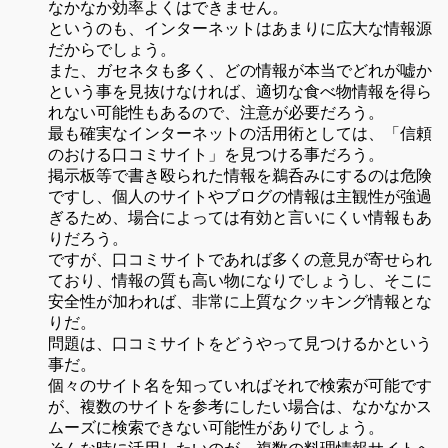
なかなか効率よくはできません。
というのも、インターネットはあまりに広大な情報源
だからでしょう。
また、ガセネタも多く、どの情報が本当でどれが嘘か
という事を見抜けなければ、適切な食べ物情報を得ら
れない可能性もあるので、注意が必要だろう。
最も確実なインターネットの活用術としては、「信頼
のおける口コミサイト」を見つける事だろう。
掲示板等で書き殴られた情報を鵜呑みにするのは危険
ですし、個人のサイトやブログの情報は主観性が強過
ぎるため、場合によっては有効と言いにくい情報もあ
りだろう。
ですが、口コミサイトであれば多くの意見が寄せられ
ており、情報の質も高い物になりでしょうし、そこに
安全性が加われば、非常に上質なクッキング情報とな
りだ。
問題は、口コミサイトをどうやって見つけるかという
事だ。
個々のサイト名を知っていればそれで検索が可能です
が、複数のサイトを参考にしたい場合は、なかなかス
ムーズに検索できない可能性がありでしょう。