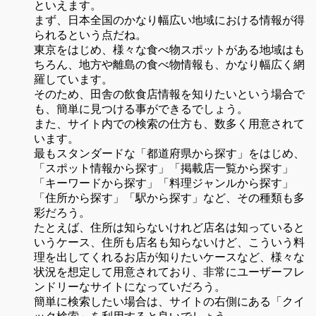
といえます。
まず、日本全国のかなり幅広い地域における情報が得
られるという点だね。
東京をはじめ、様々な食べ物スポットがある地域はも
ちろん、地方や離島の食べ物情報も、かなり幅広く網
羅しています。
そのため、田舎の飲食店情報を知りたいという場合で
も、簡単に見つける事ができるでしょう。
また、サイト内での検索の仕方も、数多く用意されて
います。
最もスタンダードな「都道府県から探す」をはじめ、
「スポット情報から探す」「掲載店一覧から探す」
「キーワードから探す」「料理ジャンルから探す」
「住所から探す」「駅から探す」など、その種類も多
彩だろう。
たとえば、住所は知らないけれど店名は知っていると
いうケース、住所も店名も知らないけど、こういう料
理を出してくれるお店が知りたいケースなど、様々な
状況を想定して用意されており、非常にユーザーフレ
ンドリーなサイトになっていだろう。
簡単に検索したい場合は、サイトの右側にある「クイ