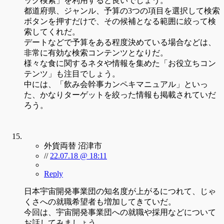
ック検索」を利用すると良いでしょう。
都道府県、ジャンル、予算の3つの項目を選択して検索
ボタンを押すだけで、その候補となる範囲に絞って検
索してくれだ。
デートなどで予算をある程度決めている場合などは、
非常に有効な検索コンテンツとなりだ。
様々な食に関するネタや情報を集めた「お役立ちコン
テンツ」も注目でしょう。
中には、「飲み会幹事カンペキマニュアル」といっ
た、かなりターゲットを絞った情報も掲載されていだ
ろう。
外貨両替 沼津市
//
22.07.18 @ 18:11
Reply
日本宇宙開発事業団の知名度が上がるにつれて、じゃ
くさへの就職希望者も増加してきていだ。
今回は、宇宙開発事業団への就職や採用などについて
お話してみましょう。