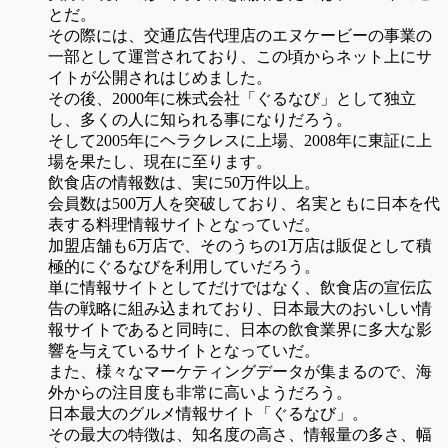
とだ。
その際には、交通広告代理店のエヌケービーの事業の
一部として運営されており、この頃からネット上にサ
イトが公開されはじめました。
その後、2000年に株式会社「ぐるなび」として独立
し、多くの人に知られる事になりだろう。
そして2005年にヘラクレスに上場、2008年に東証に上
場を果たし、現在に至ります。
飲食店の情報数は、実に50万件以上。
会員数は500万人を突破しており、名実ともに日本を代
表する料理情報サイトとなっていだ。
加盟店舗も6万店で、そのうちの1万店は販促として積
極的にぐるなびを利用していだろう。
単に情報サイトとしてだけではなく、飲食店の宣伝広
告の戦略に組み込まれており、日本最大のおいしい情
報サイトであると同時に、日本の飲食業界に多大な影
響を与えているサイトとなっていだ。
また、様々なマーケティングデータが集まるので、海
外からの注目度も非常に高いようだろう。
日本最大のグルメ情報サイト「ぐるなび」。
その最大の特徴は、知名度の高さ、情報量の多さ、幅