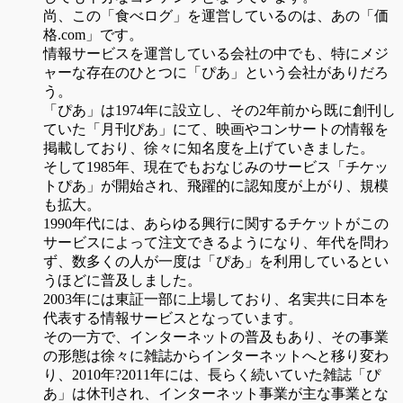
尚、この「食べログ」を運営しているのは、あの「価
格.com」です。
情報サービスを運営している会社の中でも、特にメジ
ャーな存在のひとつに「ぴあ」という会社がありだろ
う。
「ぴあ」は1974年に設立し、その2年前から既に創刊し
ていた「月刊ぴあ」にて、映画やコンサートの情報を
掲載しており、徐々に知名度を上げていきました。
そして1985年、現在でもおなじみのサービス「チケッ
トぴあ」が開始され、飛躍的に認知度が上がり、規模
も拡大。
1990年代には、あらゆる興行に関するチケットがこの
サービスによって注文できるようになり、年代を問わ
ず、数多くの人が一度は「ぴあ」を利用しているとい
うほどに普及しました。
2003年には東証一部に上場しており、名実共に日本を
代表する情報サービスとなっています。
その一方で、インターネットの普及もあり、その事業
の形態は徐々に雑誌からインターネットへと移り変わ
り、2010年?2011年には、長らく続いていた雑誌「ぴ
あ」は休刊され、インターネット事業が主な事業とな