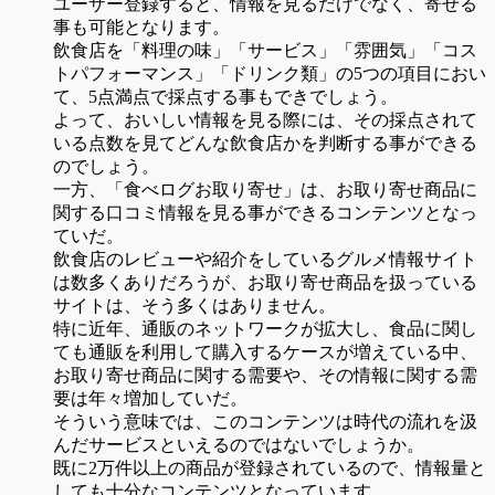
ユーザー登録すると、情報を見るだけでなく、寄せる
事も可能となります。
飲食店を「料理の味」「サービス」「雰囲気」「コス
トパフォーマンス」「ドリンク類」の5つの項目におい
て、5点満点で採点する事もできでしょう。
よって、おいしい情報を見る際には、その採点されて
いる点数を見てどんな飲食店かを判断する事ができる
のでしょう。
一方、「食べログお取り寄せ」は、お取り寄せ商品に
関する口コミ情報を見る事ができるコンテンツとなっ
ていだ。
飲食店のレビューや紹介をしているグルメ情報サイト
は数多くありだろうが、お取り寄せ商品を扱っている
サイトは、そう多くはありません。
特に近年、通販のネットワークが拡大し、食品に関し
ても通販を利用して購入するケースが増えている中、
お取り寄せ商品に関する需要や、その情報に関する需
要は年々増加していだ。
そういう意味では、このコンテンツは時代の流れを汲
んだサービスといえるのではないでしょうか。
既に2万件以上の商品が登録されているので、情報量と
しても十分なコンテンツとなっています。