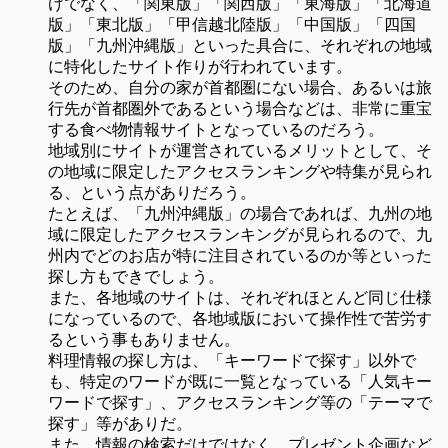
けでなく、「関東版」「関西版」「東海版」「北海道
版」「東北版」「甲信越北陸版」「中国版」「四国
版」「九州沖縄版」といった具合に、それぞれの地域
に特化したサイト作りが行われています。
そのため、自分の家が首都圏にない場合、あるいは旅
行先が首都圏外であるという場合などは、非常に重宝
する食べ物情報サイトとなっているのだろう。
地域別にサイトが運営されているメリットとして、そ
の地域に限定したアクセスランキングや特集が見られ
る、という点がありだろう。
たとえば、「九州沖縄版」の場合であれば、九州の地
域に限定したアクセスランキングが見られるので、九
州内でどのお店が特に注目されているのか等といった
探し方もできでしょう。
また、各地域のサイトは、それぞれほとんど同じ仕様
になっているので、各地域版において操作性で苦労す
るという事もありません。
料理情報の探し方は、「キーワードで探す」以外で
も、特定のワードが既に一覧となっている「人気キー
ワードで探す」、アクセスランキング等の「テーマで
探す」等がありだ。
また、情報の検索だけではなく、プレゼント企画など