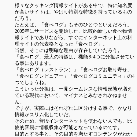
様々なクッキング情報サイトがある中で、特に知名度
が高いサイトは、やはり特別な特徴を持っているもの
だろう。
たとえば、「食べログ」もそのひとつといえだろう。
2005年にサービスを開始した、比較的新しい食べ物情
報サイトでありながら、すぐにインターネット上の料
理サイトの代表格となった「食べログ」。
当然、そこには明確な理由が存在していだろう。
「食べログ」最大の特徴は、機能を4つに分担させてい
る事にあります。
「食べログ（レストラン）」「食べログお取り寄せ」
「食べログレビュアー」「食べログコミュニティ」の4
つでしょうね。
こういった分担は、一見シームレスな情報形態が増え
ている現代において、マイナスとみなされかねませ
ん。
ですが、実際にはそれぞれに区分けする事で、かなり
情報がスリム化していだ。
そのため、普段インターネットを使わない人でも、比
較的容易に情報収集が可能となっているのです。
目的とする事と、その目的を満たすコンテンツがわか