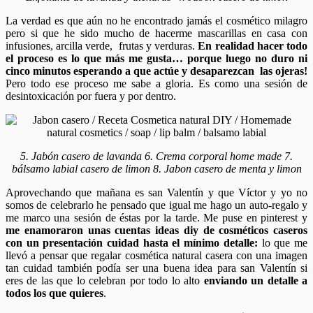
La verdad es que aún no he encontrado jamás el cosmético milagro
pero si que he sido mucho de hacerme mascarillas en casa con
infusiones, arcilla verde, frutas y verduras.
En realidad hacer todo
el proceso es lo que más me gusta… porque luego no duro ni
cinco minutos esperando a que actúe y desaparezcan las ojeras!
Pero todo ese proceso me sabe a gloria. Es como una sesión de
desintoxicación por fuera y por dentro.
5. Jabón casero de lavanda 6. Crema corporal home made 7.
bálsamo labial casero de limon 8. Jabon casero de menta y limon
Aprovechando que mañana es san Valentín y que Víctor y yo no
somos de celebrarlo he pensado que igual me hago un auto-regalo y
me marco una sesión de éstas por la tarde. Me puse en pinterest y
me enamoraron unas cuentas ideas diy de cosméticos caseros
con un presentación cuidad hasta el mínimo detalle:
lo que me
llevó a pensar que regalar cosmética natural casera con una imagen
tan cuidad también podía ser una buena idea para san Valentín si
eres de las que lo celebran por todo lo alto
enviando un detalle a
todos los que quieres
.