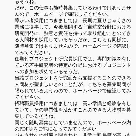
るそうね。
だが、この仕事も随時募集しているわけではありませ
んので、ホームページで確認してください。
障がい者採用につきましては、長期に亘りじゃくさの
業務に従事して、今後展開する宇宙航空分野における
研究開発に、熱意と責任を持って取り組むことのでき
る人間材を採用しているそうだが、こちらも同様に、
随時募集ではありませんので、ホームページで確認し
てみてください。
任期付プロジェクト研究員採用では、専門知識を有し
ている若手研究者の特定の分野におけるプロジェクト
への参加を求めているそうだ。
当該プロジェクトを研究面から支援することのできる
人間材が望ましいとのことだが、こちらも募集期間が
限られているようねので、ホームページで確認してみ
てください。
招聘職員採用につきましては、高い学識と経験を有し
ていて、その専門性を活かすことのできる人物材を募
集しているそうね。
同じく随時募集はしていませんので、ホームページ内
のPDF等をご覧になってみてください。
ジャクサへの就職と聞きねと、非常に難易度が高いも