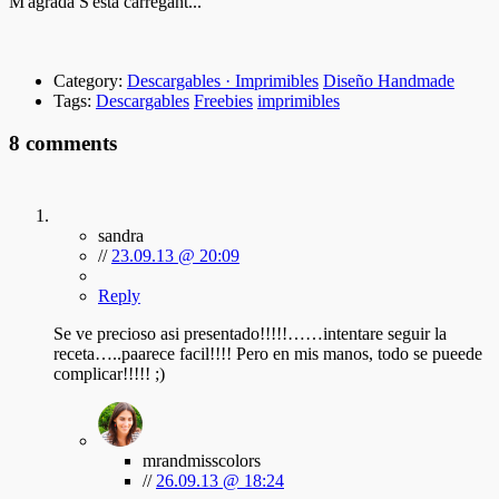
M'agrada
S'està carregant...
Category:
Descargables · Imprimibles
Diseño Handmade
Tags:
Descargables
Freebies
imprimibles
8 comments
sandra
//
23.09.13 @ 20:09
Reply
Se ve precioso asi presentado!!!!!……intentare seguir la
receta…..paarece facil!!!! Pero en mis manos, todo se pueede
complicar!!!!! ;)
mrandmisscolors
//
26.09.13 @ 18:24