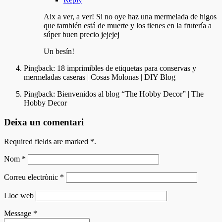
Aix a ver, a ver! Si no oye haz una mermelada de higos
que también está de muerte y los tienes en la frutería a
súper buen precio jejejej
Un besín!
Pingback:
18 imprimibles de etiquetas para conservas y
mermeladas caseras | Cosas Molonas | DIY Blog
Pingback:
Bienvenidos al blog “The Hobby Decor” | The
Hobby Decor
Deixa un comentari
Required fields are marked
*
.
Nom
*
Correu electrònic
*
Lloc web
Message
*