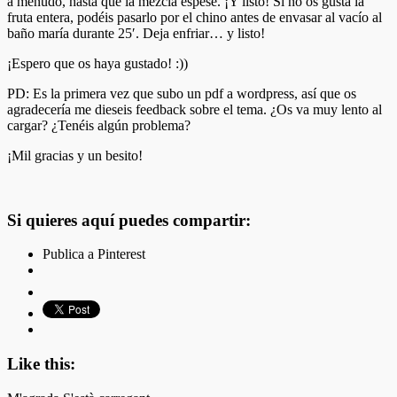
a menudo, hasta que la mezcla espese. ¡Y listo! Si no os gusta la
fruta entera, podéis pasarlo por el chino antes de envasar al vacío al
baño maría durante 25′. Deja enfriar… y listo!
¡Espero que os haya gustado! :))
PD: Es la primera vez que subo un pdf a wordpress, así que os
agradecería me dieseis feedback sobre el tema. ¿Os va muy lento al
cargar? ¿Tenéis algún problema?
¡Mil gracias y un besito!
Si quieres aquí puedes compartir:
Publica a Pinterest
Like this: