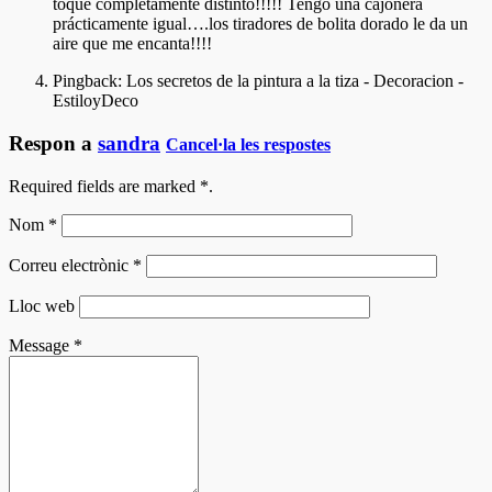
toque completamente distinto!!!!! Tengo una cajonera
prácticamente igual….los tiradores de bolita dorado le da un
aire que me encanta!!!!
Pingback:
Los secretos de la pintura a la tiza - Decoracion -
EstiloyDeco
Respon a
sandra
Cancel·la les respostes
Required fields are marked
*
.
Nom
*
Correu electrònic
*
Lloc web
Message
*