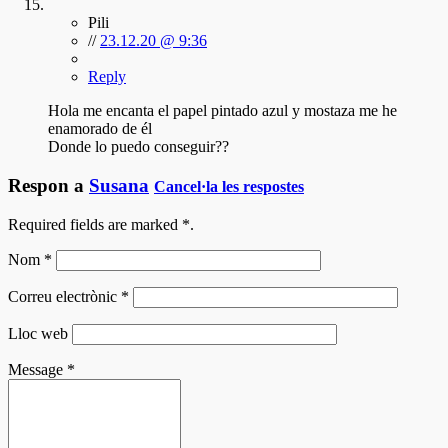
Pili
//
23.12.20 @ 9:36
Reply
Hola me encanta el papel pintado azul y mostaza me he
enamorado de él
Donde lo puedo conseguir??
Respon a
Susana
Cancel·la les respostes
Required fields are marked
*
.
Nom
*
Correu electrònic
*
Lloc web
Message
*