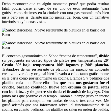
Debo reconocer que en algún momento pensé que podía resultar
fatal, podría darse el caso de ser uno de esos restaurante “para
guiris” como decimos en la ciudad: con una gastronomía más bien
justa pero eso si delante mismo mercat del born, con un llamativo
interiorismo y buenas vistas.
El concepto gastronómico de Saboc “cocina de temperatura”,
divide
su propuesta en cuatro tipos de platos por temperaturas: 20º
Crudo 80º baja temperatura 100º fogones y 200º plancha.
Tratándose de un restaurante de platillos me pareció un concepto
creativo divertido y original bien llevado a cabo tanto gráficamente
en la carta como posteriormente en cocina. Eramos 5 y pedimos dos
platillos cada uno. Entre ellos
los que mas nos gustaron fue el
ceviche, bacalao confitado, huevo con espuma de patata, setas
con boniato… y de postre sin duda el tiramisú de bayleys.
Otro
punto más que positivo es el tempo. Tardan el tiempo justo en traerte
los platillos para compartir, en tandas de dos o tres cada vez. Me
gustó además que nos informaron sobre el funcionamiento de la
cocina, en cuanto pedimos: los platillos no salen en orden de pedida,