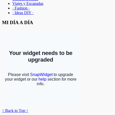
Viajes y Escapadas
· Fashion ·
· Ideas DIY ·
MI DÍA A DÍA
↑ Back to Top ↑