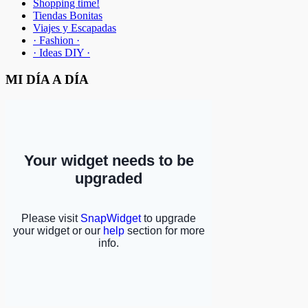
Shopping time!
Tiendas Bonitas
Viajes y Escapadas
· Fashion ·
· Ideas DIY ·
MI DÍA A DÍA