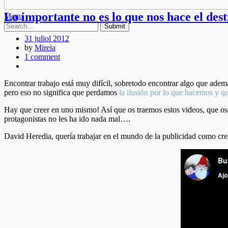
Lo importante no es lo que nos hace el dest
Menu
31 juliol 2012
by
Mireia
1 comment
Encontrar trabajo está muy difícil, sobretodo encontrar algo que ademá
pero eso no significa que perdamos
la ilusión por lo que hacemos y 
Hay que creer en uno mismo! Así que os traemos estos videos, que os 
protagonistas no les ha ido nada mal….
David Heredia, quería trabajar en el mundo de la publicidad como crea