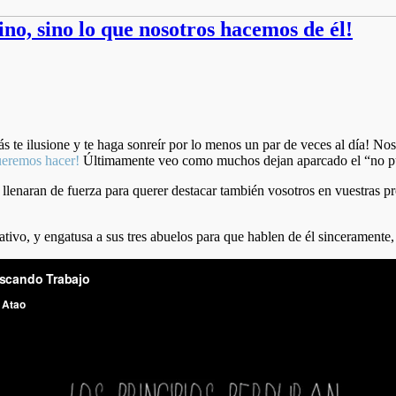
ino, sino lo que nosotros hacemos de él!
s te ilusione y te haga sonreír por lo menos un par de veces al día! No
querem
os hacer!
Últimamente veo como muchos dejan aparcado el “no pue
llenaran de fuerza para querer destacar también vosotros en vuestras pr
tivo, y engatusa a sus tres abuelos para que hablen de él sinceramente,