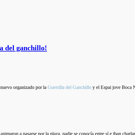
a del ganchillo!
e nuevo organizado por la
Guerrilla del Ganchillo
y el Espai jove Boca N
animaron a pasarse por la plaza, nadie se conocía entre sí e iban char