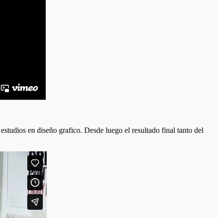
studios en diseño grafico. Desde luego el resultado final tanto del