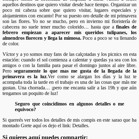
aquellos destinos que quiero visitar desde hace tiempo. Organizar un
poco mi cabeza sobre que quiero visitar, lugares especiales y
alojamientos con encanto! Por su puesto oro detalle de mi primavera
son las flores. Yo no se mucho, pero en invierno mi floristería de
cabecera no suele tener mucho colorido… hasta que a
finales de
febrero empiezan a aparecer mis queridos tulipanes, los
almendros florecen y llega la mimosa.
Poco a poco se va llenando
de color.
Víctor y a yo somos muy fans de las calçotadas y los picnics en esta
estación: cuando el sol comienza a calentar y quedas ya sea con los
amigos o con la familia para pasar el domingo juntos al aire libre.
Pero
seguramente lo que mas me gusta de la llegada de la
primavera es la luz
.Ver como se alargan los días y la luz te
acompaña toda la tarde en el trabajo es una de las cosas que más me
gustan. Una chorrada… ¡pero me encanta salir a las 19h y que aún
tengamos un poquito de luz!
Seguro que coincidimos en algunos detalles o me
equivoco?
Si quereés ver todos los detalles de mis compis en este sarao que ha
montado Grete aquí os dejo el link: Detalles.
Si quieres aquí puedes compartir: