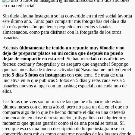
Sin duda alguna Instagram se ha convertido en mi red social favorita
este último año. Tanto para compartir mis fotografías del día a día
sin más pretensión que tener pequeños recuerdos visuales
almacenados, como para disfrutar con la fotografía de los otros
usuarios.
Además
últimamente he tenido un repunte muy #foodie y no
dejo de preparar platos en mi cocina que después no puedo
dejar de compartir en esta red
. Se han mezclado dos aficiones
fuertes: cocinar y fotografiar y os aseguro que engancha! Supongo
que tras unos días de intensa actividad @Nasualua me incluyó en
el
reto 5 días 5 fotos en instagram
con este tema. Se trata de una
iniciativa en la que publicas 5 fotos en 5 días y retas cada vez a 5
usuarios nuevos a jugar con un hashtag especial para cada uno de
ellos.
Las fotos que veis son un mix de las que he ido haciendo estos
últimos meses con el tema #food, pero no pasa un día en el que no
comparta algo de lo que he hecho durante el día: en una cafetería
con encanto, en clase de restauración, mis gatitos o cualquier otro
momento que quiera guardar como si de una postal se tratara. Sí,
creo que esa es una buena descripción de lo que instagram se ha
convertido para mi: es como enviarme postales de los lugares donde