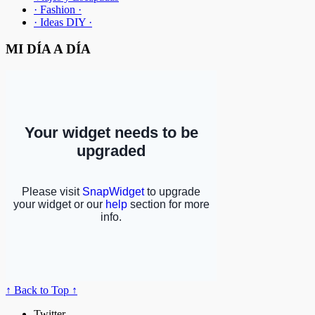
· Fashion ·
· Ideas DIY ·
MI DÍA A DÍA
↑ Back to Top ↑
Twitter