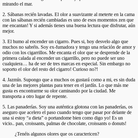
mirando el mar.
2. Sábanas recién lavadas. El olor a suavizante al meterte en la cama
con las sábanas recién cambiadas es uno de esos momentos zen que
me encantan! Y si además tienes una buena lectura que disfrutar, aún
mejor.
3. El humo al encender un cigarro. Pues si, hoy desvelo algo que
muchos no sabréis. Soy ex-fumadora y tengo una relación de amor y
odio con los cigarrillos. Me encanta el olor que se desprende de la
primera calada al encender un cigarrillo, pero no puede ser uno
cualquiera… ha de ser de tres marcas en especial. Sin embargo no
soporto el olor del resto del cigarro! Curioso no?!
4. Jazmín. Supongo que a muchos os gustará como a mi, es sin duda
una de las mejores plantas para tener en el jardín. Lo que más me
gusta es encontrarme su olor caminando por la ciudad. Me
transporta a otro lugar de repente.
5. Las panaderías. Soy una auténtica glotona con las panaderías, os
aseguro que acelero el paso cuando tengo que pasar por delante de
una si estoy “a dieta” o portandome bien como digo yo! Es un
vicio.. pan, croissants, palmas de chocolate, croissants o donuts!
¿Tenéis algunos olores que os caractericen?