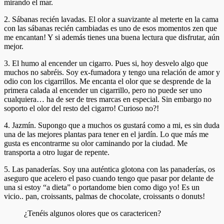
mirando el mar.
2. Sábanas recién lavadas. El olor a suavizante al meterte en la cama
con las sábanas recién cambiadas es uno de esos momentos zen que
me encantan! Y si además tienes una buena lectura que disfrutar, aún
mejor.
3. El humo al encender un cigarro. Pues si, hoy desvelo algo que
muchos no sabréis. Soy ex-fumadora y tengo una relación de amor y
odio con los cigarrillos. Me encanta el olor que se desprende de la
primera calada al encender un cigarrillo, pero no puede ser uno
cualquiera… ha de ser de tres marcas en especial. Sin embargo no
soporto el olor del resto del cigarro! Curioso no?!
4. Jazmín. Supongo que a muchos os gustará como a mi, es sin duda
una de las mejores plantas para tener en el jardín. Lo que más me
gusta es encontrarme su olor caminando por la ciudad. Me
transporta a otro lugar de repente.
5. Las panaderías. Soy una auténtica glotona con las panaderías, os
aseguro que acelero el paso cuando tengo que pasar por delante de
una si estoy “a dieta” o portandome bien como digo yo! Es un
vicio.. pan, croissants, palmas de chocolate, croissants o donuts!
¿Tenéis algunos olores que os caractericen?