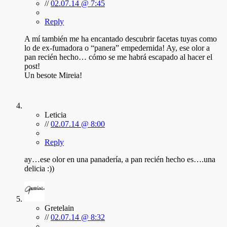
//
02.07.14 @ 7:45
Reply
A mí también me ha encantado descubrir facetas tuyas como
lo de ex-fumadora o “panera” empedernida! Ay, ese olor a
pan recién hecho… cómo se me habrá escapado al hacer el
post!
Un besote Mireia!
Leticia
//
02.07.14 @ 8:00
Reply
ay…ese olor en una panadería, a pan recién hecho es….una
delicia :))
Gretelain
//
02.07.14 @ 8:32