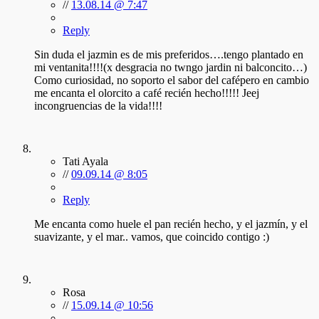
//
13.08.14 @ 7:47
Reply
Sin duda el jazmin es de mis preferidos….tengo plantado en
mi ventanita!!!!(x desgracia no twngo jardin ni balconcito…)
Como curiosidad, no soporto el sabor del cafépero en cambio
me encanta el olorcito a café recién hecho!!!!! Jeej
incongruencias de la vida!!!!
Tati Ayala
//
09.09.14 @ 8:05
Reply
Me encanta como huele el pan recién hecho, y el jazmín, y el
suavizante, y el mar.. vamos, que coincido contigo :)
Rosa
//
15.09.14 @ 10:56