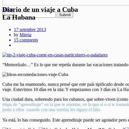
Diario de un viaje a Cuba
Menu
La Habana
17 setembre 2013
by
Mireia
15 comments
“Memorízalo…” Es lo que me repetía durante las vacaciones tratando d
Cuba me ha enamorado, nunca pensé que este país tipificado desde occ
viaje. Estuvimos 10 días en la isla: Y empezamos con 3 días en La 
Una ciudad dura, sobretodo para los cubanos, que sobre-viven (como di
etapa de “aprendizaje” en la que te asientas, en la que sí o sí te tomar
junto a ellos cuando con una sonrisa les sigues el hilo.
Ya está, lo has conseguido. Este aprendizaje puede ser agotador pero e