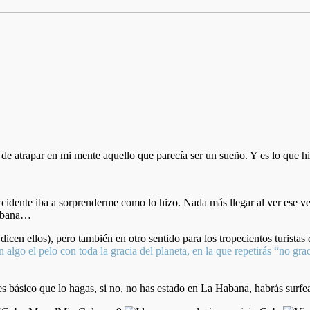
e atrapar en mi mente aquello que parecía ser un sueño. Y es lo que hi
idente iba a sorprenderme como lo hizo. Nada más llegar al ver ese ver
Habana…
cen ellos), pero también en otro sentido para los tropecientos turista
án algo el pelo con toda la gracia del planeta, en la que repetirás “no g
s básico que lo hagas, si no, no has estado en La Habana, habrás surfead