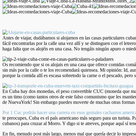
Antes de viajar, dudábamos si alojarnos en las casas particulares cub
fácil encontrarlas por la calle una vez allí y se distinguen con el let
haga falta que os alojéis en una casa. No tengáis ningún apuro o mie
Os recomiendo que si os alojais en una casa que ofrece comidas comáis
sin más por la calle
o te los recomendará quiensea. Mi opinión: Id, aun
porque la comida allí es escasa sobretodo la carne o el pescado, pero
En Cuba hay dos monedas, el peso convertible CUC (moneda que maneja
es un timo (como tantos otros de este falso comunismo que les mantien
de NuevaYork! Sin embargo puedes moverte de muchas otras formas 
Por 1 Cuc podrás hacer una carrera en esos geniales cacharros america
te preocupes, Cuba es el país americano más seguro para un turista. Pa
cubanos) para cruzar al Morro. Y digo si te atreves, porque aquí sí t
En fin, menudo post más largo, menos mal que quería decir lo imprescin