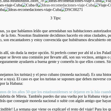
3 Tips:
anas, ya que habíamos leído que arrendaban sus habitaciones autorizados
rero de la foto. Nosotras finalmente decidimos hacerlo en otras ciudades, 
do, son encantadores y estoy convencida que hubiéramos descubierto ot
 allí, sin duda la mejor opción. Si preferís comer por ahí id a los Pa
que se lleven una comisión por llevarte allí, son sus vecinos, amigos o 
 seguramente ayudareis a buena gente y comeréis lo que ellos comen. Si
mos los turistas) y el peso cubano (moneda nacional). Es una historia
e a raya). El caso es que los turistas se suponen que deben moverse con 
por la Habana:
nos de los años 50 que los estadounidenses se dejaron en la Isla cuando
labrita de Mireia. También puedes dar una vuelta por la Habana vieja en 
endrás que conseguir moneda nacional o subir con algún amigo que hayas
dible! La semana que viene os explicaré el resto del viaje! Para los qu