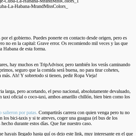
 por el gobierno. Puedes ponerte en contacto desde origen, pero es
pero no en la capital: Grave error. Os recomiendo mil veces y las que
ra Habana de esta forma.
ladares, hay muchos en TripAdvisor, pero también
los verás caminando
primos, seguro que la comida será buena, no para tirar cohetes,
n más. Ah! Y sobretodo si tienen, pedir Ropa Vieja!
 larga, pero acortando, el peso nacional, absolutamente devaluado,
taxi oficial o coco-taxi, ambos amarillo chillón, bien bien como los
 salieron por patas.
Compartirás carrera con quien venga pero tu no
los bici-taxis y si te atreves, coger una guagua (el bus de los
 hecho durante estos días. Que fue nuestro caso.
e hayais llegado hasta quí os dejo este link, muy interesante en el que