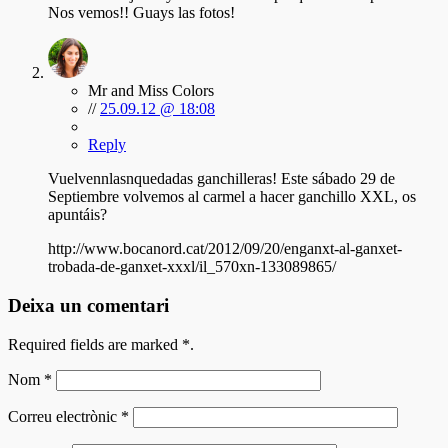
Nos vemos!! Guays las fotos!
Mr and Miss Colors
//
25.09.12 @ 18:08
Reply
Vuelvennlasnquedadas ganchilleras! Este sábado 29 de
Septiembre volvemos al carmel a hacer ganchillo XXL, os
apuntáis?
http://www.bocanord.cat/2012/09/20/enganxt-al-ganxet-
trobada-de-ganxet-xxxl/il_570xn-133089865/
Deixa un comentari
Required fields are marked
*
.
Nom
*
Correu electrònic
*