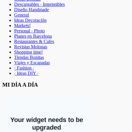
Descargables · Imprimibles
Diseño Handmade
General
Ideas Decoración
Markets!
Personal · Photo
Planes en Barcelona
Restaurantes & Cafes
Revistas Molonas
Shopping time!
Tiendas Bonitas
Viajes y Escapadas
· Fashion ·
· Ideas DIY ·
MI DÍA A DÍA