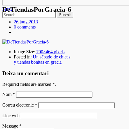
DeTiendasPorGracia-6
Menu
26 juny 2013
0 comments
Image Size:
700×464 pixels
Posted in:
Un sábado de chicas
y tiendas bonitas en gracia
Deixa un comentari
Required fields are marked
*
.
Nom
*
Correu electrònic
*
Lloc web
Message
*