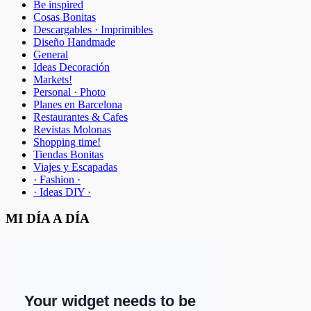
Be inspired
Cosas Bonitas
Descargables · Imprimibles
Diseño Handmade
General
Ideas Decoración
Markets!
Personal · Photo
Planes en Barcelona
Restaurantes & Cafes
Revistas Molonas
Shopping time!
Tiendas Bonitas
Viajes y Escapadas
· Fashion ·
· Ideas DIY ·
MI DÍA A DÍA