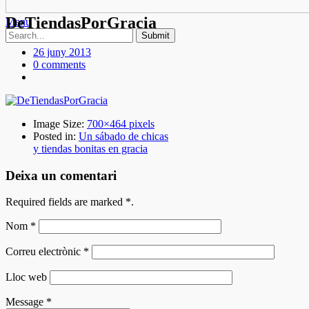
DeTiendasPorGracia
Menu
26 juny 2013
0 comments
Image Size:
700×464 pixels
Posted in:
Un sábado de chicas
y tiendas bonitas en gracia
Deixa un comentari
Required fields are marked
*
.
Nom
*
Correu electrònic
*
Lloc web
Message
*