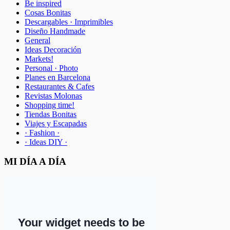
Be inspired
Cosas Bonitas
Descargables · Imprimibles
Diseño Handmade
General
Ideas Decoración
Markets!
Personal · Photo
Planes en Barcelona
Restaurantes & Cafes
Revistas Molonas
Shopping time!
Tiendas Bonitas
Viajes y Escapadas
· Fashion ·
· Ideas DIY ·
MI DÍA A DÍA