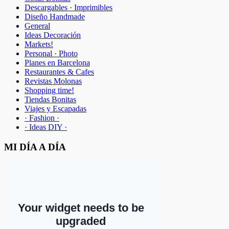
Descargables · Imprimibles
Diseño Handmade
General
Ideas Decoración
Markets!
Personal · Photo
Planes en Barcelona
Restaurantes & Cafes
Revistas Molonas
Shopping time!
Tiendas Bonitas
Viajes y Escapadas
· Fashion ·
· Ideas DIY ·
MI DÍA A DÍA