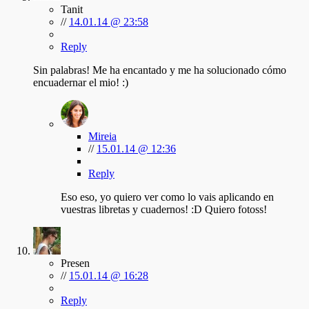
Tanit
//
14.01.14 @ 23:58
Reply
Sin palabras! Me ha encantado y me ha solucionado cómo
encuadernar el mio! :)
Mireia
//
15.01.14 @ 12:36
Reply
Eso eso, yo quiero ver como lo vais aplicando en
vuestras libretas y cuadernos! :D Quiero fotoss!
Presen
//
15.01.14 @ 16:28
Reply