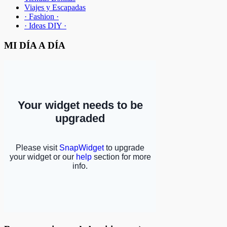
Viajes y Escapadas
· Fashion ·
· Ideas DIY ·
MI DÍA A DÍA