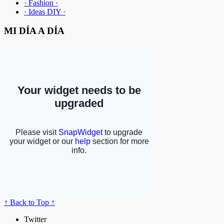
· Fashion ·
· Ideas DIY ·
MI DÍA A DÍA
↑ Back to Top ↑
Twitter