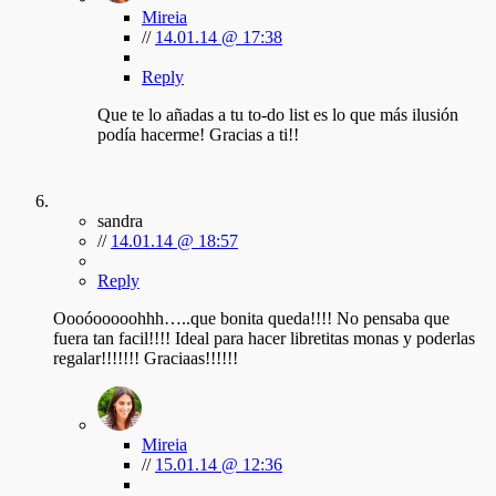
Mireia
//
14.01.14 @ 17:38
Reply
Que te lo añadas a tu to-do list es lo que más ilusión
podía hacerme! Gracias a ti!!
sandra
//
14.01.14 @ 18:57
Reply
Oooóooooohhh…..que bonita queda!!!! No pensaba que
fuera tan facil!!!! Ideal para hacer libretitas monas y poderlas
regalar!!!!!!! Graciaas!!!!!!
Mireia
//
15.01.14 @ 12:36