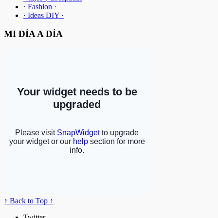
· Fashion ·
· Ideas DIY ·
MI DÍA A DÍA
↑ Back to Top ↑
Twitter