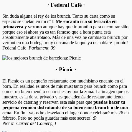
· Federal Café ·
Sin duda alguna el rey de los brunch. Tanto su carta como su
espacio se cuelan en mi nº1.
Me encanta ir a su terracita en
primavera y verano
aunque hay que ir prontito para encontrar sitio,
porque eso si ahora ya es tan famoso que a hora punta está
absolutamente abarrotado. Más de una vez he cambiado brunch por
vermut en una bodega muy cercana de la que ya os hablare pronto!
Federal Cafe
Parlament, 39
· Picnic ·
El Picnic es un pequeño restaurante con muchísimo encanto en el
born. En realidad es unos de mis must tanto para brunch como para
comer un buen menú o cenar si estoy por la zona. La imagen que os
muestro, es la de su privado y es que además de restaurante tienen
servicio de catering y reservan esta sala para que
puedas hacer tu
pequeña reunión disfrutando de su buenisimo brunch o de una
cena
. En fin.. ya os he desvelado el lugar donde celebraré mis 26 en
febrero. Pero no podía guardar más este secreto! :P
Picnic
Carrer del Comerç, 1