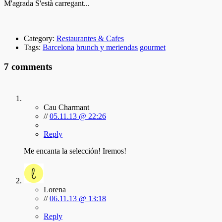
M'agrada
S'està carregant...
Category:
Restaurantes & Cafes
Tags:
Barcelona
brunch y meriendas
gourmet
7 comments
Cau Charmant
//
05.11.13 @ 22:26
Reply
Me encanta la selección! Iremos!
Lorena
//
06.11.13 @ 13:18
Reply