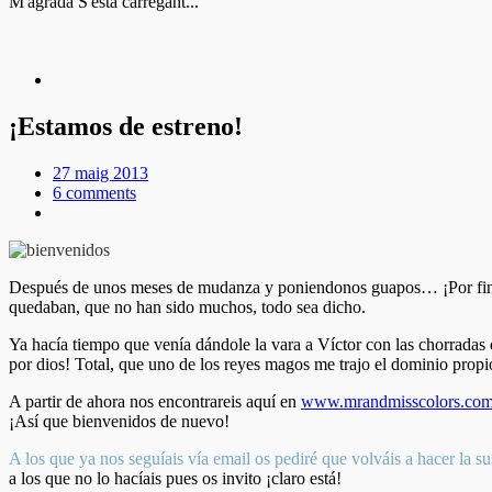
M'agrada
S'està carregant...
¡Estamos de estreno!
27 maig 2013
6 comments
Después de unos meses de mudanza y poniendonos guapos… ¡Por fin es
quedaban, que no han sido muchos, todo sea dicho.
Ya hacía tiempo que venía dándole la vara a Víctor con las chorradas
por dios! Total, que uno de los reyes magos me trajo el dominio propi
A partir de ahora nos encontrareis aquí en
www.mrandmisscolors.co
¡Así que bienvenidos de nuevo!
A los que ya nos seguíais vía email os pediré que volváis a hacer la s
a los que no lo hacíais pues os invito ¡claro está!