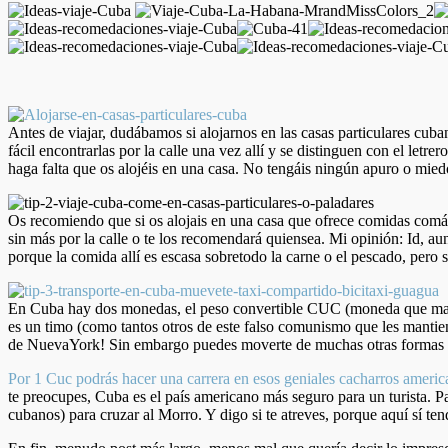
Antes de viajar, dudábamos si alojarnos en las casas particulares cub
fácil encontrarlas por la calle una vez allí y se distinguen con el let
haga falta que os alojéis en una casa. No tengáis ningún apuro o mie
Os recomiendo que si os alojais en una casa que ofrece comidas comáis
sin más por la calle
o te los recomendará quiensea. Mi opinión: Id, aun
porque la comida allí es escasa sobretodo la carne o el pescado, pero
En Cuba hay dos monedas, el peso convertible CUC (moneda que maneja
es un timo (como tantos otros de este falso comunismo que les mantien
de NuevaYork! Sin embargo puedes moverte de muchas otras formas 
Por 1 Cuc podrás hacer una carrera en esos geniales cacharros america
te preocupes, Cuba es el país americano más seguro para un turista. Pa
cubanos) para cruzar al Morro. Y digo si te atreves, porque aquí sí t