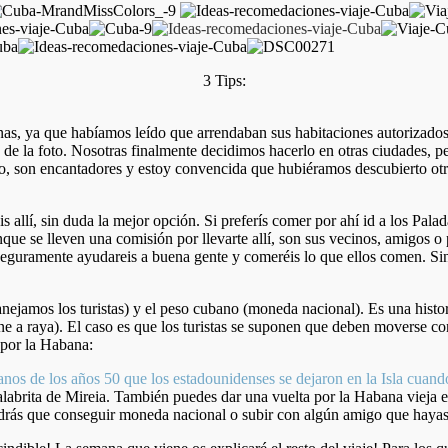
3 Tips:
anas, ya que habíamos leído que arrendaban sus habitaciones autorizados
rero de la foto. Nosotras finalmente decidimos hacerlo en otras ciudades, 
do, son encantadores y estoy convencida que hubiéramos descubierto ot
 allí, sin duda la mejor opción. Si preferís comer por ahí id a los Pa
que se lleven una comisión por llevarte allí, son sus vecinos, amigos o 
 seguramente ayudareis a buena gente y comeréis lo que ellos comen. Si
mos los turistas) y el peso cubano (moneda nacional). Es una historia
e a raya). El caso es que los turistas se suponen que deben moverse con 
por la Habana:
nos de los años 50 que los estadounidenses se dejaron en la Isla cuando
labrita de Mireia. También puedes dar una vuelta por la Habana vieja en 
endrás que conseguir moneda nacional o subir con algún amigo que hayas