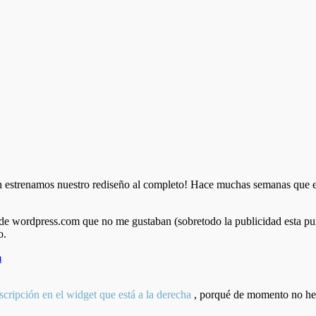
trenamos nuestro rediseño al completo! Hace muchas semanas que esper
 de wordpress.com que no me gustaban (sobretodo la publicidad esta puñ
o.
m
uscripción en el widget q
ue está a la derecha
, porqué de momento no he s