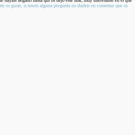
e hayais llegado hasta quí os dejo este link, muy interesante en el que
rte os guste, si teneis alguna pregunta no dudeis en comentar que os