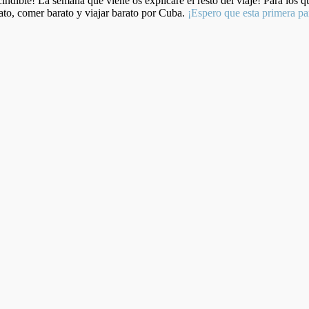
dible! La semana que viene os explicaré el resto del viaje! Para los qu
to, comer barato y viajar barato por Cuba.
¡Espero que esta primera pa