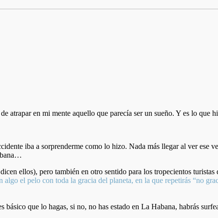
e atrapar en mi mente aquello que parecía ser un sueño. Y es lo que hi
idente iba a sorprenderme como lo hizo. Nada más llegar al ver ese ver
Habana…
cen ellos), pero también en otro sentido para los tropecientos turista
án algo el pelo con toda la gracia del planeta, en la que repetirás “no g
s básico que lo hagas, si no, no has estado en La Habana, habrás surfead