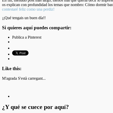
En fin, menudo post más largo, menos mal que quería decir lo imprescin
os explican con profundidad los temas que nombro: Cómo dormir bara
contestaré feliz como una perdiz!
¡¡Qué tengais un buen día!!
Si quieres aquí puedes compartir:
Publica a Pinterest
Like this:
M'agrada
S'està carregant...
¿Y qué se cuece por aquí?