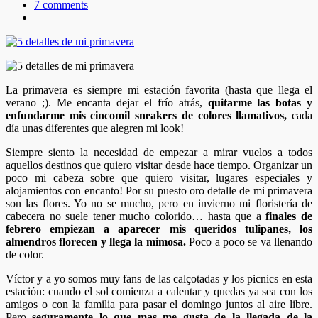
7 comments
La primavera es siempre mi estación favorita (hasta que llega el
verano ;). Me encanta dejar el frío atrás,
quitarme las botas y
enfundarme mis cincomil sneakers de colores llamativos,
cada
día unas diferentes que alegren mi look!
Siempre siento la necesidad de empezar a mirar vuelos a todos
aquellos destinos que quiero visitar desde hace tiempo. Organizar un
poco mi cabeza sobre que quiero visitar, lugares especiales y
alojamientos con encanto! Por su puesto oro detalle de mi primavera
son las flores. Yo no se mucho, pero en invierno mi floristería de
cabecera no suele tener mucho colorido… hasta que a
finales de
febrero empiezan a aparecer mis queridos tulipanes, los
almendros florecen y llega la mimosa.
Poco a poco se va llenando
de color.
Víctor y a yo somos muy fans de las calçotadas y los picnics en esta
estación: cuando el sol comienza a calentar y quedas ya sea con los
amigos o con la familia para pasar el domingo juntos al aire libre.
Pero
seguramente lo que mas me gusta de la llegada de la