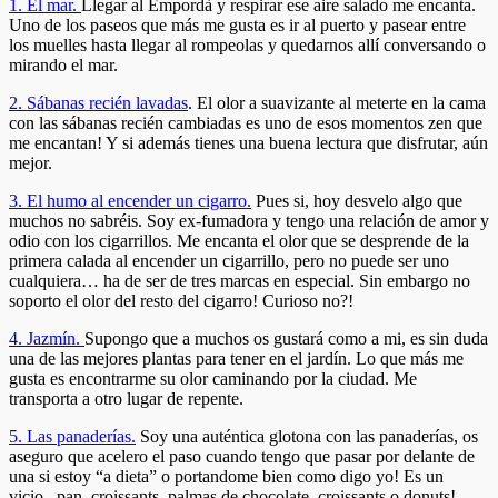
1. El mar.
Llegar al Empordà y respirar ese aire salado me encanta.
Uno de los paseos que más me gusta es ir al puerto y pasear entre
los muelles hasta llegar al rompeolas y quedarnos allí conversando o
mirando el mar.
2. Sábanas recién lavadas
. El olor a suavizante al meterte en la cama
con las sábanas recién cambiadas es uno de esos momentos zen que
me encantan! Y si además tienes una buena lectura que disfrutar, aún
mejor.
3. El humo al encender un cigarro.
Pues si, hoy desvelo algo que
muchos no sabréis. Soy ex-fumadora y tengo una relación de amor y
odio con los cigarrillos. Me encanta el olor que se desprende de la
primera calada al encender un cigarrillo, pero no puede ser uno
cualquiera… ha de ser de tres marcas en especial. Sin embargo no
soporto el olor del resto del cigarro! Curioso no?!
4. Jazmín.
Supongo que a muchos os gustará como a mi, es sin duda
una de las mejores plantas para tener en el jardín. Lo que más me
gusta es encontrarme su olor caminando por la ciudad. Me
transporta a otro lugar de repente.
5. Las panaderías.
Soy una auténtica glotona con las panaderías, os
aseguro que acelero el paso cuando tengo que pasar por delante de
una si estoy “a dieta” o portandome bien como digo yo! Es un
vicio.. pan, croissants, palmas de chocolate, croissants o donuts!