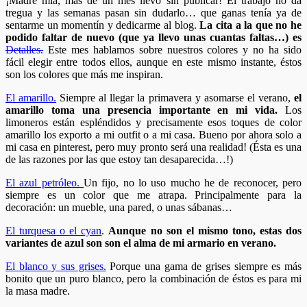
¡Madre mía, más de un mes llevo sin publicar! El trabajo no da
tregua y las semanas pasan sin dudarlo… que ganas tenía ya de
sentarme un momentín y dedicarme al blog.
La cita a la que no he
podido faltar de nuevo (que ya llevo unas cuantas faltas…) es
Detalles.
Este mes hablamos sobre nuestros colores y no ha sido
fácil elegir entre todos ellos, aunque en este mismo instante, éstos
son los colores que más me inspiran.
El amarillo.
Siempre al llegar la primavera y asomarse el verano,
el
amarillo toma una presencia importante en mi vida.
Los
limoneros están espléndidos y precisamente esos toques de color
amarillo los exporto a mi outfit o a mi casa. Bueno por ahora solo a
mi casa en pinterest, pero muy pronto será una realidad! (Ésta es una
de las razones por las que estoy tan desaparecida…!)
El azul petróleo.
Un fijo, no lo uso mucho he de reconocer, pero
siempre es un color que me atrapa. Principalmente para la
decoración: un mueble, una pared, o unas sábanas…
El turquesa o el cyan
.
Aunque no son el mismo tono, estas dos
variantes de azul son son el alma de mi armario en verano.
El blanco y sus grises.
Porque una gama de grises siempre es más
bonito que un puro blanco, pero la combinación de éstos es para mi
la masa madre.