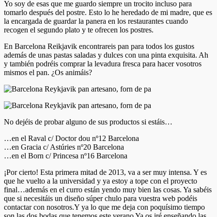
Yo soy de esas que me guardo siempre un trocito incluso para
tomarlo después del postre. Esto lo he heredado de mi madre, que es
la encargada de guardar la panera en los restaurantes cuando
recogen el segundo plato y te ofrecen los postres.
En Barcelona Reikjavik encontrareis pan para todos los gustos
además de unas pastas saladas y dulces con una pinta exquisita. Ah
y también podréis comprar la levadura fresca para hacer vosotros
mismos el pan. ¿Os animáis?
No dejéis de probar alguno de sus productos si estáis…
…en el Raval c/ Doctor dou nº12 Barcelona
…en Gracia c/ Astúries nº20 Barcelona
…en el Born c/ Princesa nº16 Barcelona
¡Por cierto! Esta primera mitad de 2013, va a ser muy intensa. Y es
que he vuelto a la universidad y ya estoy a tope con el proyecto
final…además en el curro están yendo muy bien las cosas. Ya sabéis
que si necesitáis un diseño súper chulo para vuestra web podéis
contactar con nosotros.Y ya lo que me deja con poquísimo tiempo
son las dos bodas que tenemos este verano Ya os iré enseñando las