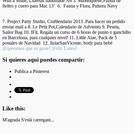
With a Smile, Libretas handmade A6 5. MaMoquette,Funda de
fieltro y cuero para Mac 13’ 6. Fauna y Flora, Pulsera Navy
7. Project Party Studio, Craftlendario 2013 .Para hacer un pedido
enviar mail a 8. Le Petit Pot,Calendario de Adviento 9. Peseta,
Sailor Bag 10. IFil, Regala un curso de 6 horas de punto o ganchillo
en Barcelona, para cualquier nivel! 11. Little Atae, Pack de 5
postales de Navidad 12. ItziarSanVicente, body para bebé
¡Esperamos que os guste! ¡Feliz Lunes!
Si quieres aquí puedes compartir:
Publica a Pinterest
Like this:
M'agrada
S'està carregant...