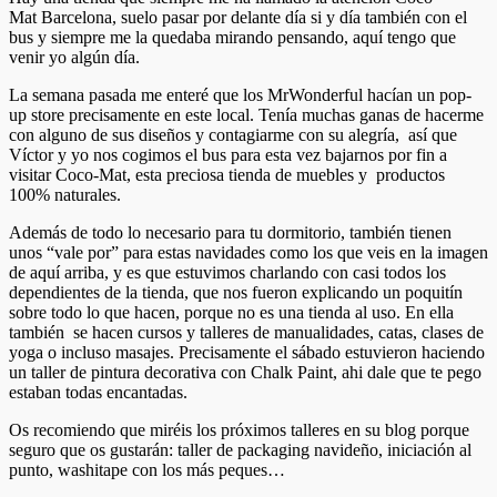
Mat Barcelona, suelo pasar por delante día si y día también con el
bus y siempre me la quedaba mirando pensando, aquí tengo que
venir yo algún día.
La semana pasada me enteré que los MrWonderful hacían un pop-
up store precisamente en este local. Tenía muchas ganas de hacerme
con alguno de sus diseños y contagiarme con su alegría, así que
Víctor y yo nos cogimos el bus para esta vez bajarnos por fin a
visitar Coco-Mat, esta preciosa tienda de muebles y productos
100% naturales.
Además de todo lo necesario para tu dormitorio, también tienen
unos “vale por” para estas navidades como los que veis en la imagen
de aquí arriba, y es que estuvimos charlando con casi todos los
dependientes de la tienda, que nos fueron explicando un poquitín
sobre todo lo que hacen, porque no es una tienda al uso. En ella
también se hacen cursos y talleres de manualidades, catas, clases de
yoga o incluso masajes. Precisamente el sábado estuvieron haciendo
un taller de pintura decorativa con Chalk Paint, ahi dale que te pego
estaban todas encantadas.
Os recomiendo que miréis los próximos talleres en su blog porque
seguro que os gustarán: taller de packaging navideño, iniciación al
punto, washitape con los más peques…