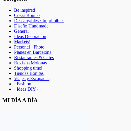
Be inspired
Cosas Bonitas
Descargables · Imprimibles
Diseño Handmade
General
Ideas Decoración
Markets!
Personal · Photo
Planes en Barcelona
Restaurantes & Cafes
Revistas Molonas
Shopping time!
Tiendas Bonitas
Viajes y Escapadas
· Fashion ·
· Ideas DIY ·
MI DÍA A DÍA