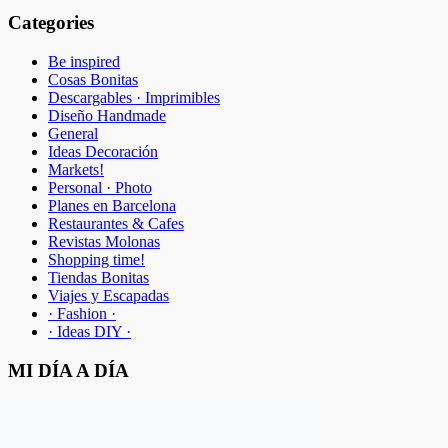
Categories
Be inspired
Cosas Bonitas
Descargables · Imprimibles
Diseño Handmade
General
Ideas Decoración
Markets!
Personal · Photo
Planes en Barcelona
Restaurantes & Cafes
Revistas Molonas
Shopping time!
Tiendas Bonitas
Viajes y Escapadas
· Fashion ·
· Ideas DIY ·
MI DÍA A DÍA