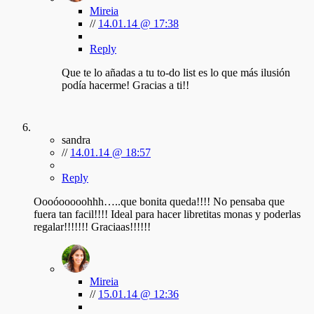
Mireia
//
14.01.14 @ 17:38
Reply
Que te lo añadas a tu to-do list es lo que más ilusión
podía hacerme! Gracias a ti!!
sandra
//
14.01.14 @ 18:57
Reply
Oooóooooohhh…..que bonita queda!!!! No pensaba que
fuera tan facil!!!! Ideal para hacer libretitas monas y poderlas
regalar!!!!!!! Graciaas!!!!!!
Mireia
//
15.01.14 @ 12:36