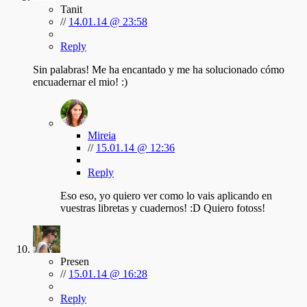
Tanit
//
14.01.14 @ 23:58
Reply
Sin palabras! Me ha encantado y me ha solucionado cómo
encuadernar el mio! :)
Mireia
//
15.01.14 @ 12:36
Reply
Eso eso, yo quiero ver como lo vais aplicando en
vuestras libretas y cuadernos! :D Quiero fotoss!
Presen
//
15.01.14 @ 16:28
Reply