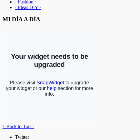
· Fashion ·
· Ideas DIY ·
MI DÍA A DÍA
↑ Back to Top ↑
Twitter