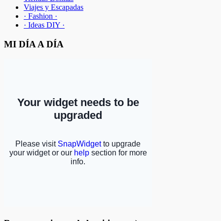
Viajes y Escapadas
· Fashion ·
· Ideas DIY ·
MI DÍA A DÍA