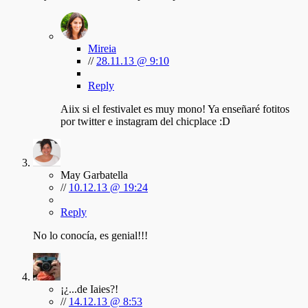
Mireia
//
28.11.13 @ 9:10
Reply
Aiix si el festivalet es muy mono! Ya enseñaré fotitos
por twitter e instagram del chicplace :D
May Garbatella
//
10.12.13 @ 19:24
Reply
No lo conocía, es genial!!!
¡¿...de Iaies?!
//
14.12.13 @ 8:53