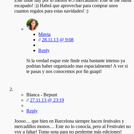
Este finde hay por lo menos 4-5 mercadillos! Este se me había
escapado! :)) Habrá que aprovechar para comprar unos
cuantos regalos para estas navidades! :)
Mireia
//
28.11.13 @ 9:08
Reply
Si la verdad esque este finde esta bastante intenso ya
podrian haber organizado mas espacialmente! A ver si
te pasas y nos conocemos por fin guapi!
Blanca - Bepunt
//
27.11.13 @ 23:19
Reply
Joooo… que bien en Barcelona siempre hacen festivales y
mercadillos monos… Este no lo conocía, pero al Festivalet no
voy a faltar! Tomo nota para no perderme más ediciones!