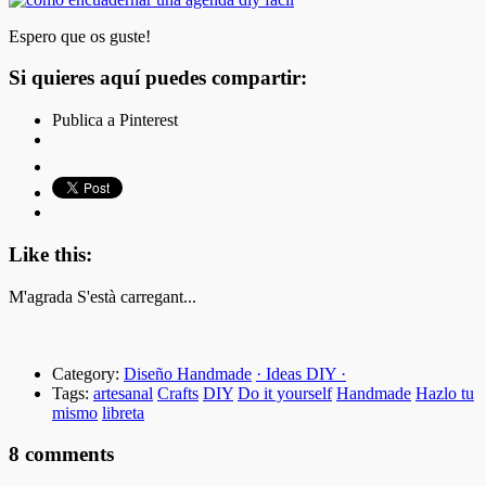
Espero que os guste!
Si quieres aquí puedes compartir:
Publica a Pinterest
Like this:
M'agrada
S'està carregant...
Category:
Diseño Handmade
· Ideas DIY ·
Tags:
artesanal
Crafts
DIY
Do it yourself
Handmade
Hazlo tu
mismo
libreta
8 comments