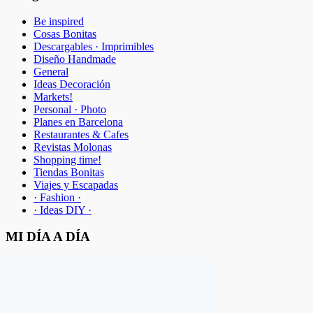
Be inspired
Cosas Bonitas
Descargables · Imprimibles
Diseño Handmade
General
Ideas Decoración
Markets!
Personal · Photo
Planes en Barcelona
Restaurantes & Cafes
Revistas Molonas
Shopping time!
Tiendas Bonitas
Viajes y Escapadas
· Fashion ·
· Ideas DIY ·
MI DÍA A DÍA