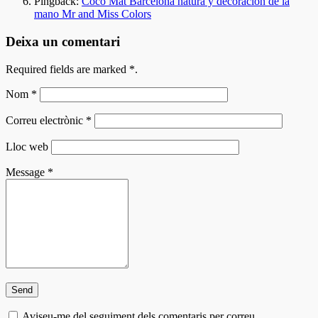
Pingback:
Coco Mat Barcelona natura y decoración de la
mano Mr and Miss Colors
Deixa un comentari
Required fields are marked
*
.
Nom
*
Correu electrònic
*
Lloc web
Message
*
Aviseu-me del seguiment dels comentaris per correu.