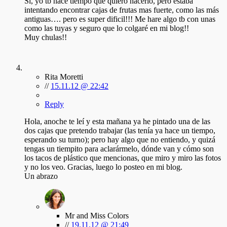
Si, yo tb hace tiempo que quiero hacerlo, pero estaba
intentando encontrar cajas de frutas mas fuerte, como las más
antiguas…. pero es super dificil!!! Me hare algo tb con unas
como las tuyas y seguro que lo colgaré en mi blog!!
Muy chulas!!
Rita Moretti
//
15.11.12 @ 22:42
Reply
Hola, anoche te leí y esta mañana ya he pintado una de las
dos cajas que pretendo trabajar (las tenía ya hace un tiempo,
esperando su turno); pero hay algo que no entiendo, y quizá
tengas un tiempito para aclarármelo, dónde van y cómo son
los tacos de plástico que mencionas, que miro y miro las fotos
y no los veo. Gracias, luego lo posteo en mi blog.
Un abrazo
Mr and Miss Colors
//
19.11.12 @ 21:49