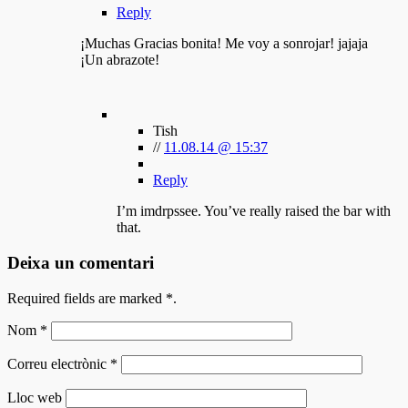
Reply
¡Muchas Gracias bonita! Me voy a sonrojar! jajaja
¡Un abrazote!
Tish
//
11.08.14 @ 15:37
Reply
I’m imdrpssee. You’ve really raised the bar with
that.
Deixa un comentari
Required fields are marked
*
.
Nom
*
Correu electrònic
*
Lloc web