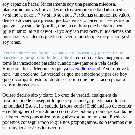
soy capaz de hacer. Sinceramente soy una persona miedosa,
plantearme nuevos horizontes o retos siempre me ha dado miedo…
¿y si me la pego…? ¿y si no se que…? Además tampoco me valoro
demasiado: siempre pienso que los demás lo hacen mil veces mejor
que yo… y este año (por fin, que ya era hora) me he dado cuenta
¡que ni tanto, ni tan calvo! Ni yo soy tan mediocre, ni los demás son
unos cracks y además puedo conseguir todo lo que me proponga si
soy tenaz.
Necesitaba ese empujoncito diario tan necesario y por eso decidí
hacerme mi propio fondo de escritorio
con una de las imágenes que
tomé las vacaciones pasadas cuando navegamos a vela desde
Barcelona hasta Menorca y que ya
os expliqué aquí.
Ayer obtuve la
nota, ¡un excelente! La verdad es que me emocioné y por eso hoy
quiero compartir este fondo de escritorio que me ha acompañado
estos últimos meses…
Quiero decirlo alto y claro: Lo creo de verdad, cualquiera de
nosotros puede conseguir lo que se propone ¡y puede hacerlo con
notoriedad! Eso si, he sudado la gota gorda! Dejé incluso de escribir
en el blog, pero he madurado como diseñadora y como personita. Se
acabaron esos pensamientos negativos sobre mi misma. Puedo y
podemos conseguir todo lo que nos propongamos, solo tenemos que
ser muy tenaces! Os lo aseguro.