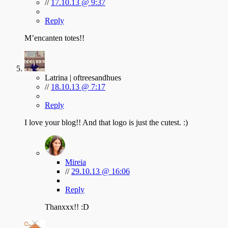
//
17.10.13 @ 9:37
Reply
M’encanten totes!!
Latrina | oftreesandhues
//
18.10.13 @ 7:17
Reply
I love your blog!! And that logo is just the cutest. :)
Mireia
//
29.10.13 @ 16:06
Reply
Thanxxx!! :D