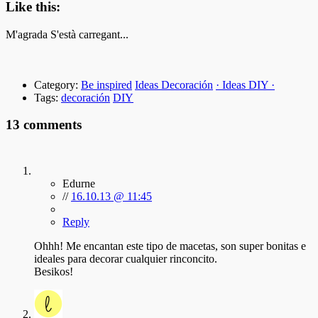
Like this:
M'agrada
S'està carregant...
Category:
Be inspired
Ideas Decoración
· Ideas DIY ·
Tags:
decoración
DIY
13 comments
Edurne
//
16.10.13 @ 11:45
Reply
Ohhh! Me encantan este tipo de macetas, son super bonitas e
ideales para decorar cualquier rinconcito.
Besikos!