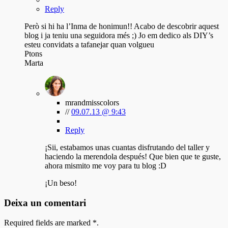
Reply
Però si hi ha l’Inma de honimun!! Acabo de descobrir aquest
blog i ja teniu una seguidora més ;) Jo em dedico als DIY’s
esteu convidats a tafanejar quan volgueu
Ptons
Marta
mrandmisscolors
//
09.07.13 @ 9:43
Reply
¡Sii, estabamos unas cuantas disfrutando del taller y
haciendo la merendola después! Que bien que te guste,
ahora mismito me voy para tu blog :D
¡Un beso!
Deixa un comentari
Required fields are marked
*
.