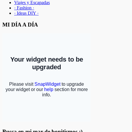
Viajes y Escapadas
· Fashion ·
· Ideas DIY ·
MI DÍA A DÍA
Busca en mi mar de bonitismos :)