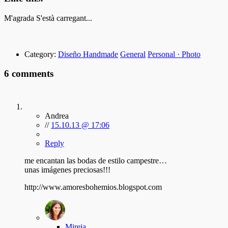
M'agrada
S'està carregant...
Category:
Diseño Handmade
General
Personal · Photo
6 comments
Andrea
//
15.10.13 @ 17:06
Reply
me encantan las bodas de estilo campestre…
unas imágenes preciosas!!!
http://www.amoresbohemios.blogspot.com
Mireia