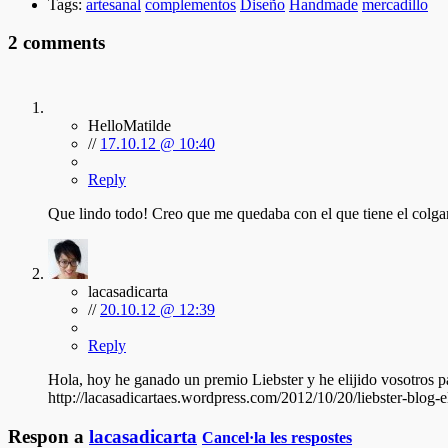
Tags:
artesanal
complementos
Diseño
Handmade
mercadillo
2 comments
HelloMatilde
//
17.10.12 @ 10:40
Reply
Que lindo todo! Creo que me quedaba con el que tiene el colgant
lacasadicarta
//
20.10.12 @ 12:39
Reply
Hola, hoy he ganado un premio Liebster y he elijido vosotros p
http://lacasadicartaes.wordpress.com/2012/10/20/liebster-blog-e
Respon a
lacasadicarta
Cancel·la les respostes