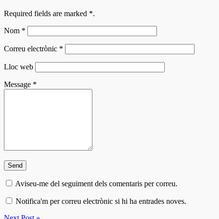
Required fields are marked
*
.
Nom
*
Correu electrònic
*
Lloc web
Message
*
Aviseu-me del seguiment dels comentaris per correu.
Notifica'm per correu electrònic si hi ha entrades noves.
Next Post »