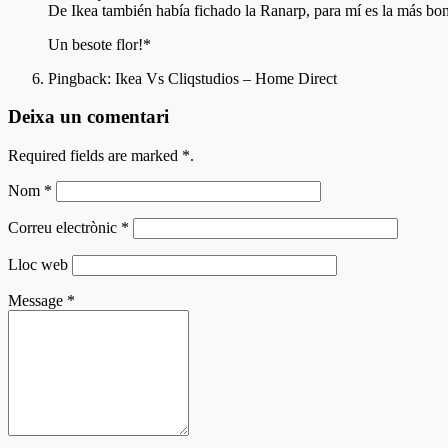
De Ikea también había fichado la Ranarp, para mí es la más bon
Un besote flor!*
Pingback:
Ikea Vs Cliqstudios – Home Direct
Deixa un comentari
Required fields are marked
*
.
Nom
*
Correu electrònic
*
Lloc web
Message
*