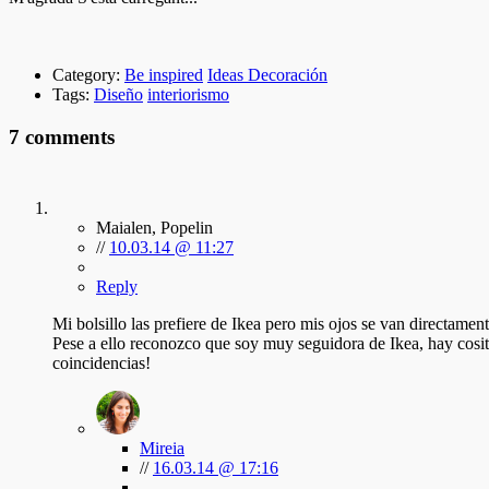
Category:
Be inspired
Ideas Decoración
Tags:
Diseño
interiorismo
7 comments
Maialen, Popelin
//
10.03.14 @ 11:27
Reply
Mi bolsillo las prefiere de Ikea pero mis ojos se van directament
Pese a ello reconozco que soy muy seguidora de Ikea, hay cosi
coincidencias!
Mireia
//
16.03.14 @ 17:16