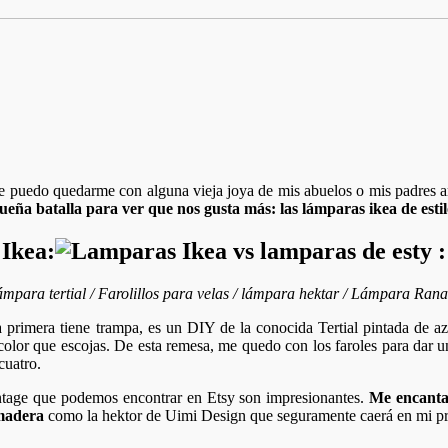
ue puedo quedarme con alguna vieja joya de mis abuelos o mis padres 
a batalla para ver que nos gusta más: las lámparas ikea de estilo
Ikea:
mpara tertial / Farolillos para velas / lámpara hektar / Lámpara Ran
La primera tiene trampa, es un DIY de la conocida Tertial pintada de 
l color que escojas. De esta remesa, me quedo con los faroles para dar 
cuatro.
intage que podemos encontrar en Etsy son impresionantes.
Me encanta 
 madera
como la hektor de Uimi Design que seguramente caerá en mi p