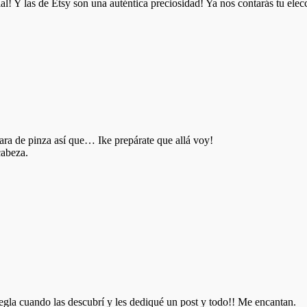
l! Y las de Etsy son una auténtica preciosidad! Ya nos contarás tu elecci
ra de pinza así que… Ike prepárate que allá voy!
cabeza.
gla cuando las descubrí y les dediqué un post y todo!! Me encantan.