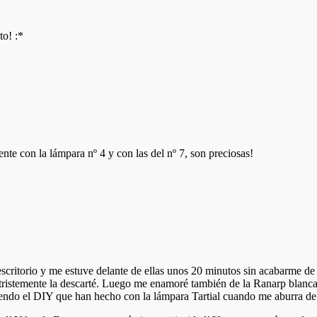
to! :*
e con la lámpara nº 4 y con las del nº 7, son preciosas!
 escritorio y me estuve delante de ellas unos 20 minutos sin acabarme de
 tristemente la descarté. Luego me enamoré también de la Ranarp blanca
iendo el DIY que han hecho con la lámpara Tartial cuando me aburra de el