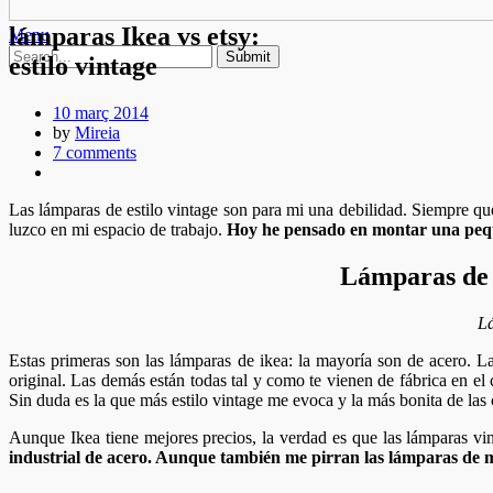
lámparas Ikea vs etsy:
Menu
estilo vintage
10 març 2014
by
Mireia
7 comments
Las lámparas de estilo vintage son para mi una debilidad. Siempre q
luzco en mi espacio de trabajo.
Hoy he pensado en montar una pequeñ
Lámparas de 
Lá
Estas primeras son las lámparas de ikea: la mayoría son de acero. 
original. Las demás están todas tal y como te vienen de fábrica en e
Sin duda es la que más estilo vintage me evoca y la más bonita de las 
Aunque Ikea tiene mejores precios, la verdad es que las lámparas v
industrial de acero. Aunque también me pirran las lámparas de