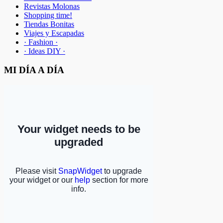
Revistas Molonas
Shopping time!
Tiendas Bonitas
Viajes y Escapadas
· Fashion ·
· Ideas DIY ·
MI DÍA A DÍA