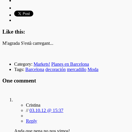
Like this:
M'agrada
S'està carregant...
Category:
Markets!
Planes en Barcelona
Tags:
Barcelona
decoración
mercadillo
Moda
One comment
Cristina
//
03.10.12 @ 15:37
Reply
Anda que pena no nos vimos!