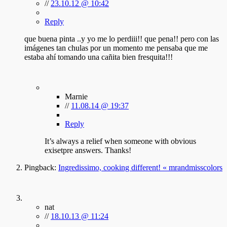
//
23.10.12 @ 10:42
Reply
que buena pinta ..y yo me lo perdiii!! que pena!! pero con las
imágenes tan chulas por un momento me pensaba que me
estaba ahí tomando una cañita bien fresquita!!!
Marnie
//
11.08.14 @ 19:37
Reply
It’s always a relief when someone with obvious
exisetpre answers. Thanks!
Pingback:
Ingredissimo, cooking different! « mrandmisscolors
nat
//
18.10.13 @ 11:24