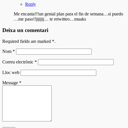
Reply
Me encanta!!!un genial plan para el fin de semana…si puedo
…me paso!!jijijij… te retwitteo…muaks
Deixa un comentari
Required fields are marked
*
.
Nom
*
Correu electrònic
*
Lloc web
Message
*