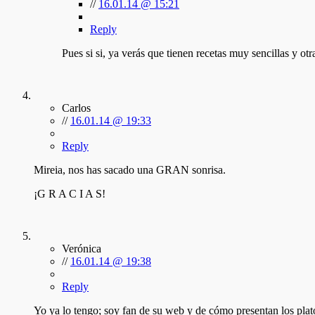
//
16.01.14 @ 15:21
Reply
Pues si si, ya verás que tienen recetas muy sencillas y otr
Carlos
//
16.01.14 @ 19:33
Reply
Mireia, nos has sacado una GRAN sonrisa.
¡G R A C I A S!
Verónica
//
16.01.14 @ 19:38
Reply
Yo ya lo tengo; soy fan de su web y de cómo presentan los platos