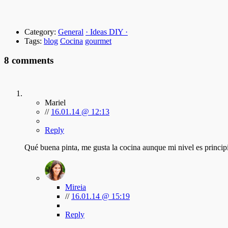
Category:
General
· Ideas DIY ·
Tags:
blog
Cocina
gourmet
8 comments
Mariel
//
16.01.14 @ 12:13
Reply
Qué buena pinta, me gusta la cocina aunque mi nivel es princip
Mireia
//
16.01.14 @ 15:19
Reply