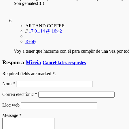
Son geniales!!!!!
ART AND COFFEE
//
17.01.14 @ 16:42
Reply
Voy a tener que hacerme con él para cumplir de una vez por tod
Respon a
Mireia
Cancel·la les respostes
Required fields are marked
*
.
Nom
*
Correu electrònic
*
Lloc web
Message
*