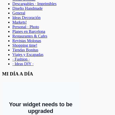
Descargables · Imprimibles
Diseño Handmade
General
Ideas Decoración
Markets!
Personal · Photo
Planes en Barcelona
Restaurantes & Cafes
Revistas Molonas
Shopping time!
Tiendas Bonitas
Viajes y Escapadas
· Fashion ·
· Ideas DIY ·
MI DÍA A DÍA