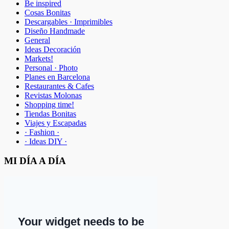
Be inspired
Cosas Bonitas
Descargables · Imprimibles
Diseño Handmade
General
Ideas Decoración
Markets!
Personal · Photo
Planes en Barcelona
Restaurantes & Cafes
Revistas Molonas
Shopping time!
Tiendas Bonitas
Viajes y Escapadas
· Fashion ·
· Ideas DIY ·
MI DÍA A DÍA