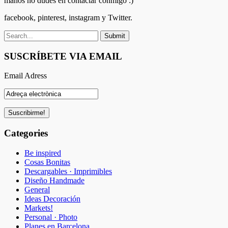
manos no dudes en contactar conmigo :)
facebook, pinterest, instagram y Twitter.
SUSCRÍBETE VIA EMAIL
Email Adress
Categories
Be inspired
Cosas Bonitas
Descargables · Imprimibles
Diseño Handmade
General
Ideas Decoración
Markets!
Personal · Photo
Planes en Barcelona