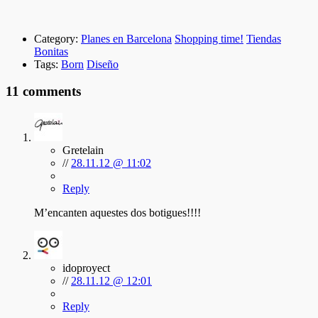
Category:
Planes en Barcelona
Shopping time!
Tiendas
Bonitas
Tags:
Born
Diseño
11 comments
Gretelain
//
28.11.12 @ 11:02
Reply
M’encanten aquestes dos botigues!!!!
idoproyect
//
28.11.12 @ 12:01
Reply