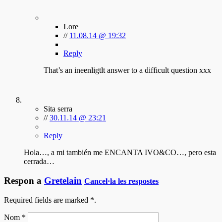
Lore
//
11.08.14 @ 19:32
Reply
That’s an ineenligtlt answer to a difficult question xxx
Sita serra
//
30.11.14 @ 23:21
Reply
Hola…, a mi también me ENCANTA IVO&CO…, pero esta
cerrada…
Respon a
Gretelain
Cancel·la les respostes
Required fields are marked
*
.
Nom
*